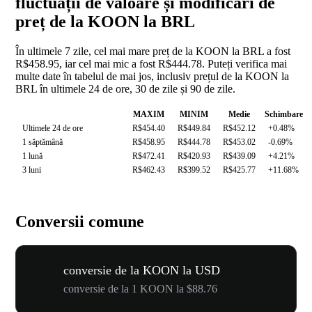
fluctuații de valoare și modificări de
preț de la KOON la BRL
În ultimele 7 zile, cel mai mare preț de la KOON la BRL a fost
R$458.95, iar cel mai mic a fost R$444.78. Puteți verifica mai
multe date în tabelul de mai jos, inclusiv prețul de la KOON la
BRL în ultimele 24 de ore, 30 de zile și 90 de zile.
MAXIM
MINIM
Medie
Schimbare
Ultimele 24 de ore
R$454.40
R$449.84
R$452.12
+0.48%
1 săptămână
R$458.95
R$444.78
R$453.02
-0.69%
1 lună
R$472.41
R$420.93
R$439.09
+4.21%
3 luni
R$462.43
R$399.52
R$425.77
+11.68%
Conversii comune
conversie de la KOON la USD
conversie de la 1 KOON la $88.76