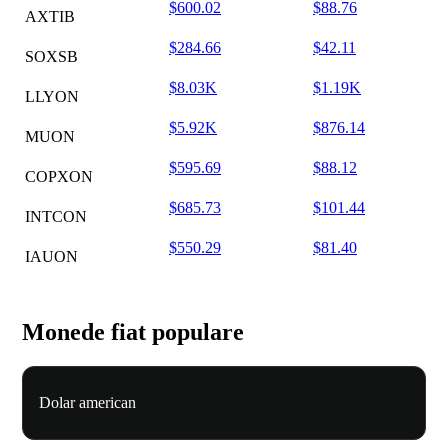
$600.02
$88.76
AXTIB
$284.66
$42.11
SOXSB
$8.03K
$1.19K
LLYON
$5.92K
$876.14
MUON
$595.69
$88.12
COPXON
$685.73
$101.44
INTCON
$550.29
$81.40
IAUON
Monede fiat populare
Dolar american