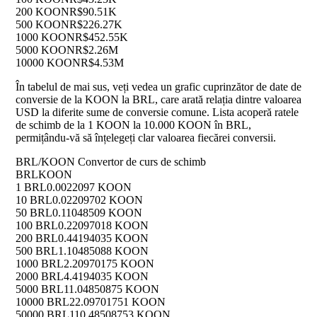
200 KOON
R$90.51K
500 KOON
R$226.27K
1000 KOON
R$452.55K
5000 KOON
R$2.26M
10000 KOON
R$4.53M
În tabelul de mai sus, veți vedea un grafic cuprinzător de date de
conversie de la KOON la BRL, care arată relația dintre valoarea
USD la diferite sume de conversie comune. Lista acoperă ratele
de schimb de la 1 KOON la 10.000 KOON în BRL,
permițându-vă să înțelegeți clar valoarea fiecărei conversii.
BRL/KOON Convertor de curs de schimb
BRL
KOON
1 BRL
0.0022097 KOON
10 BRL
0.02209702 KOON
50 BRL
0.11048509 KOON
100 BRL
0.22097018 KOON
200 BRL
0.44194035 KOON
500 BRL
1.10485088 KOON
1000 BRL
2.20970175 KOON
2000 BRL
4.4194035 KOON
5000 BRL
11.04850875 KOON
10000 BRL
22.09701751 KOON
50000 BRL
110.48508753 KOON