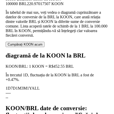
100000 BRL
220.97017507 KOON
În tabelul de mai sus, veți vedea o diagramă cuprinzătoare a
datelor de conversie de la BRL la KOON, care arată relația
dintre valorile BRL și KOON la diferite sume de conversie
comune. Lista acoperă ratele de schimb de la 1 BRL la 100.000
BRL în KOON, permițându-vă să înțelegeți clar valoarea
fiecărei conversii.
Cumpărați KOON acum
diagramă de la KOON la BRL
KOON
/
BRL
:
1 KOON = R$452.55 BRL
În trecutul 1D, fluctuația de la KOON la BRL a fost de
+0.47%
.
1D
7D
1M
3M
1Y
ALL
--
--
--
KOON/BRL date de conversie: