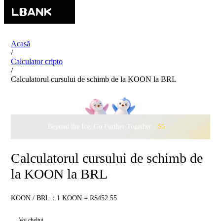
Acasă
/
Calculator cripto
/
Calculatorul cursului de schimb de la KOON la BRL
Beyond the Ice, Go Further Together ·
$500,000
to Waddle w
Calculatorul cursului de schimb de
la KOON la BRL
KOON / BRL：1 KOON = R$452.55
Voi cheltui