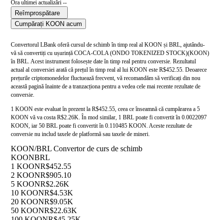
Ora ultimei actualizări --
Reîmprospătare
Cumpărați KOON acum
Convertorul LBank oferă cursul de schimb în timp real al KOON și BRL, ajutându-
vă să convertiți cu ușurință COCA-COLA (ONDO TOKENIZED STOCK)(KOON)
în BRL. Acest instrument folosește date în timp real pentru conversie. Rezultatul
actual al conversiei arată că prețul în timp real al lui KOON este R$452.55. Deoarece
prețurile criptomonedelor fluctuează frecvent, vă recomandăm să verificați din nou
această pagină înainte de a tranzacționa pentru a vedea cele mai recente rezultate de
conversie.
1 KOON este evaluat în prezent la R$452.55, ceea ce înseamnă că cumpărarea a 5
KOON vă va costa R$2.26K. În mod similar, 1 BRL poate fi convertit în 0.0022097
KOON, iar 50 BRL poate fi convertit în 0.110485 KOON. Aceste rezultate de
conversie nu includ taxele de platformă sau taxele de mineri.
KOON/BRL Convertor de curs de schimb
KOON
BRL
1 KOON
R$452.55
2 KOON
R$905.10
5 KOON
R$2.26K
10 KOON
R$4.53K
20 KOON
R$9.05K
50 KOON
R$22.63K
100 KOON
R$45.25K