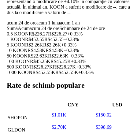
reprezentând o modificare de
+4.10%
în comparație cu valoarea
actuală. În ultimul an, KOON a suferit o modificare de
--
, care a
dus la o modificare a valorii de
--
.
acum 24 de ore
acum 1 luna
acum 1 an
Sumă
Acum
acum 24 de ore
Schimbare de 24 de ore
0.5 KOON
R$226.27
R$226.27
+0.33%
1 KOON
R$452.55
R$452.55
+0.33%
5 KOON
R$2.26K
R$2.26K
+0.33%
10 KOON
R$4.53K
R$4.53K
+0.33%
50 KOON
R$22.63K
R$22.63K
+0.33%
100 KOON
R$45.25K
R$45.25K
+0.33%
500 KOON
R$226.27K
R$226.27K
+0.33%
1000 KOON
R$452.55K
R$452.55K
+0.33%
Rate de schimb populare
CNY
USD
$1.01K
$150.02
SHOPON
$2.70K
$398.69
GLDON