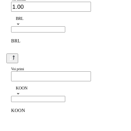
BRL
BRL
Voi primi
KOON
KOON