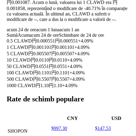
円0.001087. Acum o lună, valoarea lui 1 CLAWD era 円
0.001858, reprezentând o modificare de
-40.71%
în comparație
cu valoarea actuală. În ultimul an, CLAWD a suferit o
modificare de
--
, care a dus la o modificare a valorii de
--
.
acum 24 de ore
acum 1 luna
acum 1 an
Sumă
Acum
acum 24 de ore
Schimbare de 24 de ore
0.5 CLAWD
円0.000551
円0.000551
+4.09%
1 CLAWD
円0.001101
円0.001101
+4.09%
5 CLAWD
円0.005507
円0.005507
+4.09%
10 CLAWD
円0.0110
円0.0110
+4.09%
50 CLAWD
円0.0551
円0.0551
+4.09%
100 CLAWD
円0.1101
円0.1101
+4.09%
500 CLAWD
円0.5507
円0.5507
+4.09%
1000 CLAWD
円1.10
円1.10
+4.09%
Rate de schimb populare
CNY
USD
$997.30
$147.53
SHOPON