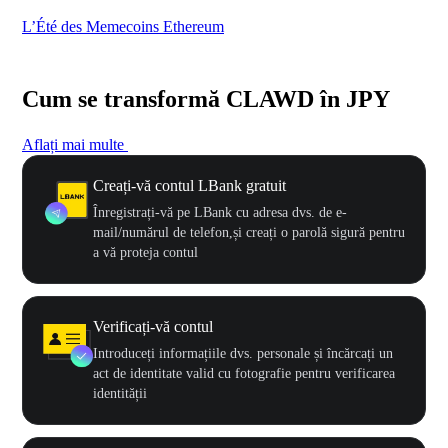
L’Été des Memecoins Ethereum
WO
Cum se transformă CLAWD în JPY
Aflați mai multe
Creați-vă contul LBank gratuit
Înregistrați-vă pe LBank cu adresa dvs. de e-
mail/numărul de telefon,și creați o parolă sigură pentru
a vă proteja contul
Verificați-vă contul
Introduceți informațiile dvs. personale și încărcați un
act de identitate valid cu fotografie pentru verificarea
identității