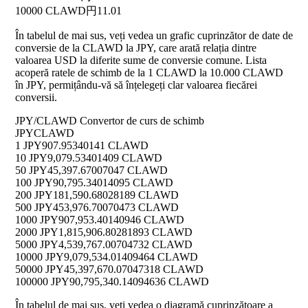
10000 CLAWD
円11.01
În tabelul de mai sus, veți vedea un grafic cuprinzător de date de
conversie de la CLAWD la JPY, care arată relația dintre
valoarea USD la diferite sume de conversie comune. Lista
acoperă ratele de schimb de la 1 CLAWD la 10.000 CLAWD
în JPY, permițându-vă să înțelegeți clar valoarea fiecărei
conversii.
JPY/CLAWD Convertor de curs de schimb
JPY
CLAWD
1 JPY
907.95340141 CLAWD
10 JPY
9,079.53401409 CLAWD
50 JPY
45,397.67007047 CLAWD
100 JPY
90,795.34014095 CLAWD
200 JPY
181,590.68028189 CLAWD
500 JPY
453,976.70070473 CLAWD
1000 JPY
907,953.40140946 CLAWD
2000 JPY
1,815,906.80281893 CLAWD
5000 JPY
4,539,767.00704732 CLAWD
10000 JPY
9,079,534.01409464 CLAWD
50000 JPY
45,397,670.07047318 CLAWD
100000 JPY
90,795,340.14094636 CLAWD
În tabelul de mai sus, veți vedea o diagramă cuprinzătoare a