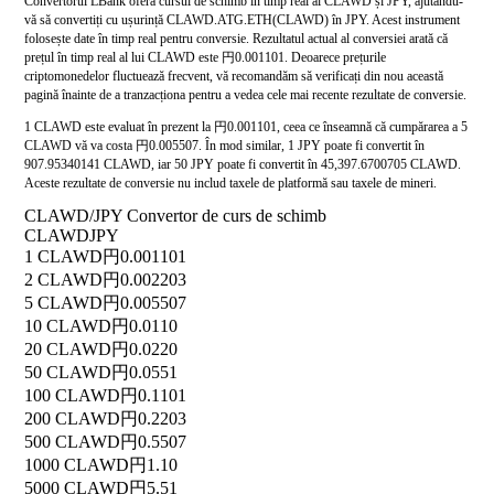
Convertorul LBank oferă cursul de schimb în timp real al CLAWD și JPY, ajutându-
vă să convertiți cu ușurință CLAWD.ATG.ETH(CLAWD) în JPY. Acest instrument
folosește date în timp real pentru conversie. Rezultatul actual al conversiei arată că
prețul în timp real al lui CLAWD este 円0.001101. Deoarece prețurile
criptomonedelor fluctuează frecvent, vă recomandăm să verificați din nou această
pagină înainte de a tranzacționa pentru a vedea cele mai recente rezultate de conversie.
1 CLAWD este evaluat în prezent la 円0.001101, ceea ce înseamnă că cumpărarea a 5
CLAWD vă va costa 円0.005507. În mod similar, 1 JPY poate fi convertit în
907.95340141 CLAWD, iar 50 JPY poate fi convertit în 45,397.6700705 CLAWD.
Aceste rezultate de conversie nu includ taxele de platformă sau taxele de mineri.
CLAWD/JPY Convertor de curs de schimb
CLAWD
JPY
1 CLAWD
円0.001101
2 CLAWD
円0.002203
5 CLAWD
円0.005507
10 CLAWD
円0.0110
20 CLAWD
円0.0220
50 CLAWD
円0.0551
100 CLAWD
円0.1101
200 CLAWD
円0.2203
500 CLAWD
円0.5507
1000 CLAWD
円1.10
5000 CLAWD
円5.51