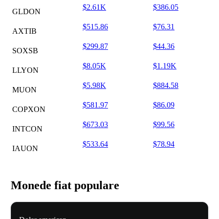
$2.61K
$386.05
GLDON
$515.86
$76.31
AXTIB
$299.87
$44.36
SOXSB
$8.05K
$1.19K
LLYON
$5.98K
$884.58
MUON
$581.97
$86.09
COPXON
$673.03
$99.56
INTCON
$533.64
$78.94
IAUON
Monede fiat populare