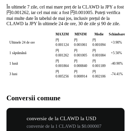
În ultimele 7 zile, cel mai mare preț de la CLAWD la JPY a fost
円0.001262, iar cel mai mic a fost 円0.001005. Puteți verifica
mai multe date în tabelul de mai jos, inclusiv prețul de la
CLAWD la JPY în ultimele 24 de ore, 30 de zile și 90 de zile.
MAXIM
MINIM
Medie
Schimbare
円
円
円
Ultimele 24 de ore
+3.90%
0.001124
0.001061
0.001094
円
円
円
1 săptămână
+5.50%
0.001262
0.001005
0.001084
円
円
円
1 lună
-40.90%
0.001864
0.000840
0.001189
円
円
円
3 luni
-74.41%
0.005256
0.000914
0.002106
Conversii comune
conversie de la CLAWD la USD
conversie de la 1 CLAWD la $0.000007