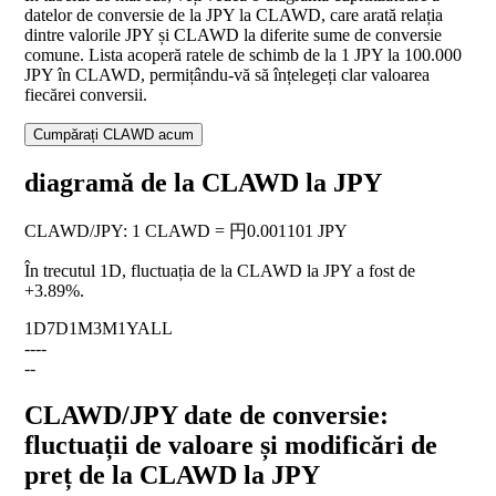
datelor de conversie de la JPY la CLAWD, care arată relația
dintre valorile JPY și CLAWD la diferite sume de conversie
comune. Lista acoperă ratele de schimb de la 1 JPY la 100.000
JPY în CLAWD, permițându-vă să înțelegeți clar valoarea
fiecărei conversii.
Cumpărați CLAWD acum
diagramă de la CLAWD la JPY
CLAWD
/
JPY
:
1 CLAWD = 円0.001101 JPY
În trecutul 1D, fluctuația de la CLAWD la JPY a fost de
+3.89%
.
1D
7D
1M
3M
1Y
ALL
--
--
--
CLAWD/JPY date de conversie:
fluctuații de valoare și modificări de
preț de la CLAWD la JPY