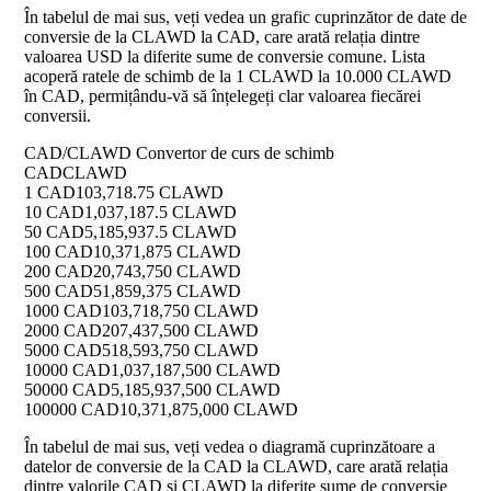
În tabelul de mai sus, veți vedea un grafic cuprinzător de date de
conversie de la CLAWD la CAD, care arată relația dintre
valoarea USD la diferite sume de conversie comune. Lista
acoperă ratele de schimb de la 1 CLAWD la 10.000 CLAWD
în CAD, permițându-vă să înțelegeți clar valoarea fiecărei
conversii.
CAD/CLAWD Convertor de curs de schimb
CAD
CLAWD
1 CAD
103,718.75 CLAWD
10 CAD
1,037,187.5 CLAWD
50 CAD
5,185,937.5 CLAWD
100 CAD
10,371,875 CLAWD
200 CAD
20,743,750 CLAWD
500 CAD
51,859,375 CLAWD
1000 CAD
103,718,750 CLAWD
2000 CAD
207,437,500 CLAWD
5000 CAD
518,593,750 CLAWD
10000 CAD
1,037,187,500 CLAWD
50000 CAD
5,185,937,500 CLAWD
100000 CAD
10,371,875,000 CLAWD
În tabelul de mai sus, veți vedea o diagramă cuprinzătoare a
datelor de conversie de la CAD la CLAWD, care arată relația
dintre valorile CAD și CLAWD la diferite sume de conversie