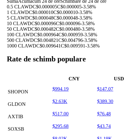
Sumă
Acum
acum 24 de ore
Schimbare de 24 de ore
0.5 CLAWD
C$0.000005
C$0.000005
-3.58%
1 CLAWD
C$0.000010
C$0.000010
-3.58%
5 CLAWD
C$0.000048
C$0.000048
-3.58%
10 CLAWD
C$0.000096
C$0.000096
-3.58%
50 CLAWD
C$0.000482
C$0.000480
-3.58%
100 CLAWD
C$0.000964
C$0.000959
-3.58%
500 CLAWD
C$0.004821
C$0.004796
-3.58%
1000 CLAWD
C$0.009641
C$0.009591
-3.58%
Rate de schimb populare
CNY
USD
$994.19
$147.07
SHOPON
$2.63K
$389.30
GLDON
$517.00
$76.48
AXTIB
$295.68
$43.74
SOXSB
$8.02K
$1.19K