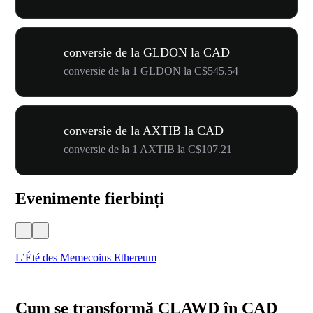
conversie de la GLDON la CAD
conversie de la 1 GLDON la C$545.54
conversie de la AXTIB la CAD
conversie de la 1 AXTIB la C$107.21
Evenimente fierbinți
L’Été des Memecoins Ethereum
WO
Cum se transformă CLAWD în CAD