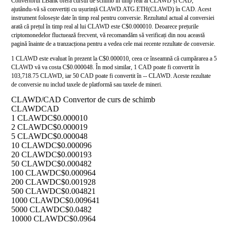
Convertorul LBank oferă cursul de schimb în timp real al CLAWD și CAD,
ajutându-vă să convertiți cu ușurință CLAWD.ATG.ETH(CLAWD) în CAD. Acest
instrument folosește date în timp real pentru conversie. Rezultatul actual al conversiei
arată că prețul în timp real al lui CLAWD este C$0.000010. Deoarece prețurile
criptomonedelor fluctuează frecvent, vă recomandăm să verificați din nou această
pagină înainte de a tranzacționa pentru a vedea cele mai recente rezultate de conversie.
1 CLAWD este evaluat în prezent la C$0.000010, ceea ce înseamnă că cumpărarea a 5
CLAWD vă va costa C$0.000048. În mod similar, 1 CAD poate fi convertit în
103,718.75 CLAWD, iar 50 CAD poate fi convertit în -- CLAWD. Aceste rezultate
de conversie nu includ taxele de platformă sau taxele de mineri.
CLAWD/CAD Convertor de curs de schimb
CLAWD
CAD
1 CLAWD
C$0.000010
2 CLAWD
C$0.000019
5 CLAWD
C$0.000048
10 CLAWD
C$0.000096
20 CLAWD
C$0.000193
50 CLAWD
C$0.000482
100 CLAWD
C$0.000964
200 CLAWD
C$0.001928
500 CLAWD
C$0.004821
1000 CLAWD
C$0.009641
5000 CLAWD
C$0.0482
10000 CLAWD
C$0.0964