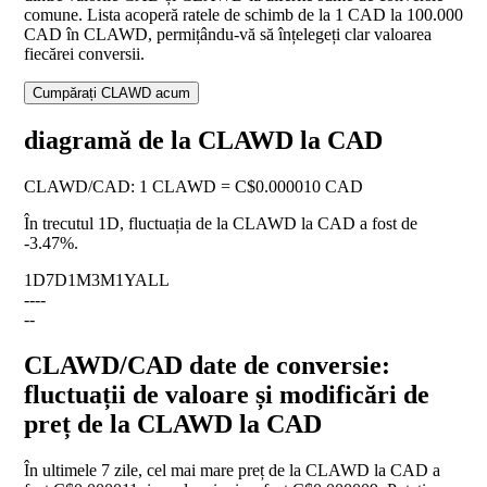
comune. Lista acoperă ratele de schimb de la 1 CAD la 100.000
CAD în CLAWD, permițându-vă să înțelegeți clar valoarea
fiecărei conversii.
Cumpărați CLAWD acum
diagramă de la CLAWD la CAD
CLAWD
/
CAD
:
1 CLAWD = C$0.000010 CAD
În trecutul 1D, fluctuația de la CLAWD la CAD a fost de
-3.47%
.
1D
7D
1M
3M
1Y
ALL
--
--
--
CLAWD/CAD date de conversie:
fluctuații de valoare și modificări de
preț de la CLAWD la CAD
În ultimele 7 zile, cel mai mare preț de la CLAWD la CAD a