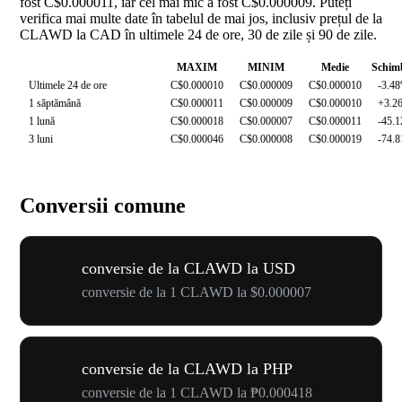
fost C$0.000011, iar cel mai mic a fost C$0.000009. Puteți
verifica mai multe date în tabelul de mai jos, inclusiv prețul de la
CLAWD la CAD în ultimele 24 de ore, 30 de zile și 90 de zile.
MAXIM
MINIM
Medie
Schim
Ultimele 24 de ore
C$0.000010
C$0.000009
C$0.000010
-3.4
1 săptămână
C$0.000011
C$0.000009
C$0.000010
+3.2
1 lună
C$0.000018
C$0.000007
C$0.000011
-45.
3 luni
C$0.000046
C$0.000008
C$0.000019
-74.
Conversii comune
conversie de la CLAWD la USD
conversie de la 1 CLAWD la $0.000007
conversie de la CLAWD la PHP
conversie de la 1 CLAWD la ₱0.000418