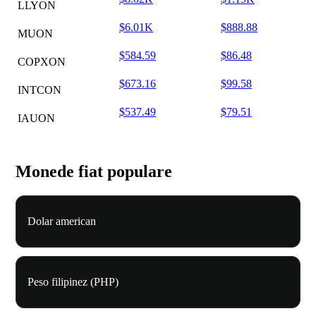
LLYON
$6.01K
$888.88
MUON
$584.59
$86.48
COPXON
$673.16
$99.58
INTCON
$537.49
$79.51
IAUON
Monede fiat populare
Dolar american
Peso filipinez (PHP)