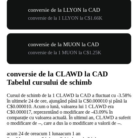
conversie de la LLYON la CAD
conversie de la 1 LLYON la C$1.66K
conversie de la MUON la CAD
conversie de la 1 MUON la C$1.25K
conversie de la CLAWD la CAD
Tabelul cursului de schimb
Cursul de schimb de la 1 CLAWD la CAD a fluctuat cu
-3.58%
în ultimele 24 de ore, ajungând până la C$0.000010 și până la
C$0.000010. Acum o lună, valoarea lui 1 CLAWD era
C$0.000017, reprezentând o modificare de
-43.09%
în
comparație cu valoarea actuală. În ultimul an, CLAWD a suferit
o modificare de
--
, care a dus la o modificare a valorii de
--
.
acum 24 de ore
acum 1 luna
acum 1 an