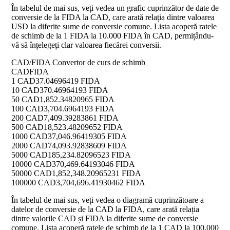
În tabelul de mai sus, veți vedea un grafic cuprinzător de date de
conversie de la FIDA la CAD, care arată relația dintre valoarea
USD la diferite sume de conversie comune. Lista acoperă ratele
de schimb de la 1 FIDA la 10.000 FIDA în CAD, permițându-
vă să înțelegeți clar valoarea fiecărei conversii.
CAD/FIDA Convertor de curs de schimb
CAD
FIDA
1 CAD
37.04696419 FIDA
10 CAD
370.46964193 FIDA
50 CAD
1,852.34820965 FIDA
100 CAD
3,704.6964193 FIDA
200 CAD
7,409.39283861 FIDA
500 CAD
18,523.48209652 FIDA
1000 CAD
37,046.96419305 FIDA
2000 CAD
74,093.92838609 FIDA
5000 CAD
185,234.82096523 FIDA
10000 CAD
370,469.64193046 FIDA
50000 CAD
1,852,348.20965231 FIDA
100000 CAD
3,704,696.41930462 FIDA
În tabelul de mai sus, veți vedea o diagramă cuprinzătoare a
datelor de conversie de la CAD la FIDA, care arată relația
dintre valorile CAD și FIDA la diferite sume de conversie
comune. Lista acoperă ratele de schimb de la 1 CAD la 100.000