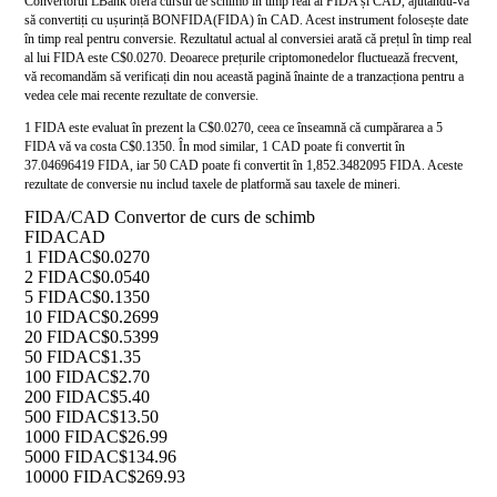
Convertorul LBank oferă cursul de schimb în timp real al FIDA și CAD, ajutându-vă
să convertiți cu ușurință BONFIDA(FIDA) în CAD. Acest instrument folosește date
în timp real pentru conversie. Rezultatul actual al conversiei arată că prețul în timp real
al lui FIDA este C$0.0270. Deoarece prețurile criptomonedelor fluctuează frecvent,
vă recomandăm să verificați din nou această pagină înainte de a tranzacționa pentru a
vedea cele mai recente rezultate de conversie.
1 FIDA este evaluat în prezent la C$0.0270, ceea ce înseamnă că cumpărarea a 5
FIDA vă va costa C$0.1350. În mod similar, 1 CAD poate fi convertit în
37.04696419 FIDA, iar 50 CAD poate fi convertit în 1,852.3482095 FIDA. Aceste
rezultate de conversie nu includ taxele de platformă sau taxele de mineri.
FIDA/CAD Convertor de curs de schimb
FIDA
CAD
1 FIDA
C$0.0270
2 FIDA
C$0.0540
5 FIDA
C$0.1350
10 FIDA
C$0.2699
20 FIDA
C$0.5399
50 FIDA
C$1.35
100 FIDA
C$2.70
200 FIDA
C$5.40
500 FIDA
C$13.50
1000 FIDA
C$26.99
5000 FIDA
C$134.96
10000 FIDA
C$269.93