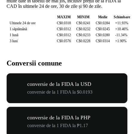
multe date în tabelul de mai jos, inclusiv prețul de la FIDA la
CAD în ultimele 24 de ore, 30 de zile și 90 de zile.
MAXIM
MINIM
Medie
Schimbare
Ultimele 24 de ore
C$0.0318
C$0.0241
C$0.0284
+11.93%
1 săptămână
C$0.0312
C$0.0232
C$0.0245
+10.46%
1 lună
C$0.0312
C$0.0233
C$0.0280
-11.34%
3 luni
C$0.0576
C$0.0228
C$0.0314
+1.90%
Conversii comune
conversie de la FIDA la USD
conversie de la 1 FIDA la $0.0193
conversie de la FIDA la PHP
conversie de la 1 FIDA la ₱1.17