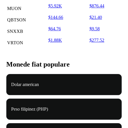
$5.92K
$876.44
MUON
$144.66
$21.40
QBTSON
$64.76
$9.58
SNXXB
$1.88K
$277.52
VRTON
Monede fiat populare
Dolar american
Peso filipinez (PHP)