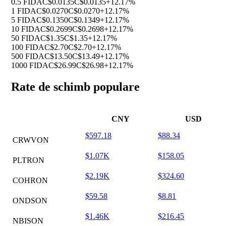
0.5 FIDA
C$0.0135
C$0.0135
+12.17%
1 FIDA
C$0.0270
C$0.0270
+12.17%
5 FIDA
C$0.1350
C$0.1349
+12.17%
10 FIDA
C$0.2699
C$0.2698
+12.17%
50 FIDA
C$1.35
C$1.35
+12.17%
100 FIDA
C$2.70
C$2.70
+12.17%
500 FIDA
C$13.50
C$13.49
+12.17%
1000 FIDA
C$26.99
C$26.98
+12.17%
Rate de schimb populare
CNY
USD
$597.18
$88.34
CRWVON
$1.07K
$158.05
PLTRON
$2.19K
$324.60
COHRON
$59.58
$8.81
ONDSON
$1.46K
$216.45
NBISON