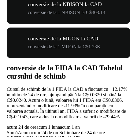
conversie de la NBISON la CAD
conversie de la 1 NBISON la C$303.13
conversie de la MUON la CAD
conversie de la 1 MUON la C$1.23K
conversie de la FIDA la CAD Tabelul
cursului de schimb
Cursul de schimb de la 1 FIDA la CAD a fluctuat cu
+12.17%
în ultimele 24 de ore, ajungând până la C$0.0320 și până la
C$0.0240. Acum o lună, valoarea lui 1 FIDA era C$0.0306,
reprezentând o modificare de
-11.93%
în comparație cu
valoarea actuală. În ultimul an, FIDA a suferit o modificare de
C$-0.1043, care a dus la o modificare a valorii de
-79.44%
.
acum 24 de ore
acum 1 luna
acum 1 an
Sumă
Acum
acum 24 de ore
Schimbare de 24 de ore