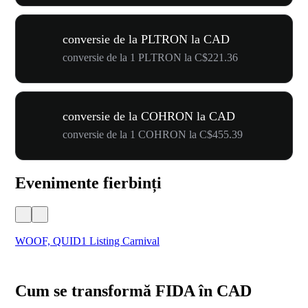
conversie de la PLTRON la CAD
conversie de la 1 PLTRON la C$221.36
conversie de la COHRON la CAD
conversie de la 1 COHRON la C$455.39
Evenimente fierbinți
WOOF, QUID1 Listing Carnival
You
Cum se transformă FIDA în CAD