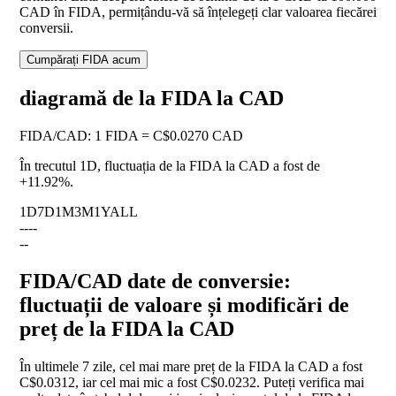
CAD în FIDA, permițându-vă să înțelegeți clar valoarea fiecărei
conversii.
Cumpărați FIDA acum
diagramă de la FIDA la CAD
FIDA
/
CAD
:
1 FIDA = C$0.0270 CAD
În trecutul 1D, fluctuația de la FIDA la CAD a fost de
+11.92%
.
1D
7D
1M
3M
1Y
ALL
--
--
--
FIDA/CAD date de conversie:
fluctuații de valoare și modificări de
preț de la FIDA la CAD
În ultimele 7 zile, cel mai mare preț de la FIDA la CAD a fost
C$0.0312, iar cel mai mic a fost C$0.0232. Puteți verifica mai