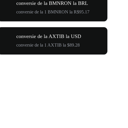
conversie de la BMNRON la BRL
conversie de la 1 BMNRON la R$95.17
conversie de la AXTIB la USD
conversie de la 1 AXTIB la $89.28
$500,000 T