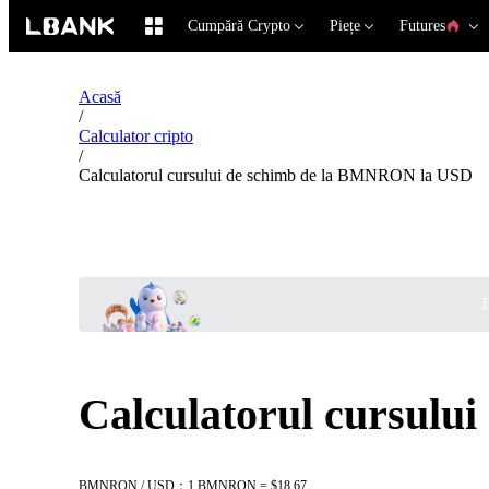
Cumpără Crypto
Piețe
Futures
Acasă
/
Calculator cripto
/
Calculatorul cursului de schimb de la BMNRON la USD
B
Calculatorul cursul
BMNRON / USD：1 BMNRON = $18.67