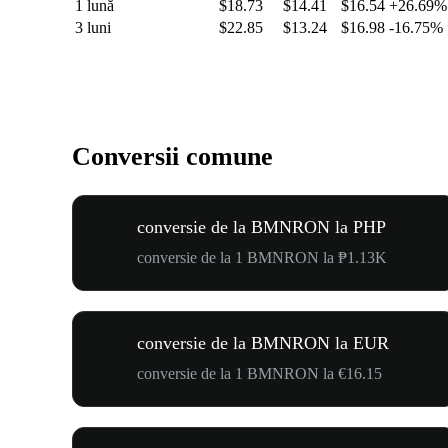
1 lună
$18.73
$14.41
$16.54
+26.69%
3 luni
$22.85
$13.24
$16.98
-16.75%
Conversii comune
conversie de la BMNRON la PHP
conversie de la 1 BMNRON la ₱1.13K
conversie de la BMNRON la EUR
conversie de la 1 BMNRON la €16.15