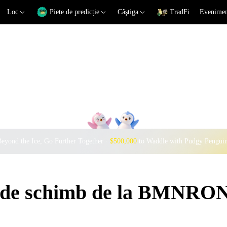
Loc
Piețe de predicție
Câştiga
TradFi
Eveniment
eyond the Ice, Go Further Together ·
$500,000
to Waddle with Pudgy Pengui
ui de schimb de la BMNRO