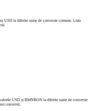
area USD la diferite sume de conversie comune. Lista
sii.
re valorile USD și BMNRON la diferite sume de conversie
ei conversii.