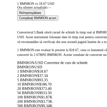
1 BMNRON vs 18.67 USD
Ora ultimei actualizări --
Reîmprospătare
Cumpărați BMNRON acum
Convertorul LBank oferă cursul de schimb în timp real a
USD. Acest instrument folosește date în timp real pentru conversie
vă recomandăm să verificați din nou această pagină înainte de a tr
1 BMNRON este evaluat în prezent la $18.67, ceea ce înseamnă 
convertit în 2.678093 BMNRON. Aceste rezultate de conversie nu i
BMNRON/USD Convertor de curs de schimb
BMNRON
USD
1 BMNRON
$18.67
2 BMNRON
$37.34
5 BMNRON
$93.35
10 BMNRON
$186.70
20 BMNRON
$373.40
50 BMNRON
$933.50
100 BMNRON
$1.87K
200 BMNRON
$3.73K
500 BMNRON
$9.34K