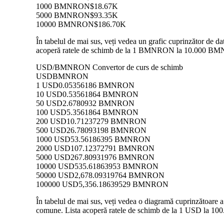
1000 BMNRON
$18.67K
5000 BMNRON
$93.35K
10000 BMNRON
$186.70K
În tabelul de mai sus, veți vedea un grafic cuprinzător de
acoperă ratele de schimb de la 1 BMNRON la 10.000 BMNRON
USD/BMNRON Convertor de curs de schimb
USD
BMNRON
1 USD
0.05356186 BMNRON
10 USD
0.53561864 BMNRON
50 USD
2.6780932 BMNRON
100 USD
5.3561864 BMNRON
200 USD
10.71237279 BMNRON
500 USD
26.78093198 BMNRON
1000 USD
53.56186395 BMNRON
2000 USD
107.12372791 BMNRON
5000 USD
267.80931976 BMNRON
10000 USD
535.61863953 BMNRON
50000 USD
2,678.09319764 BMNRON
100000 USD
5,356.18639529 BMNRON
În tabelul de mai sus, veți vedea o diagramă cuprinzătoar
comune. Lista acoperă ratele de schimb de la 1 USD la 100