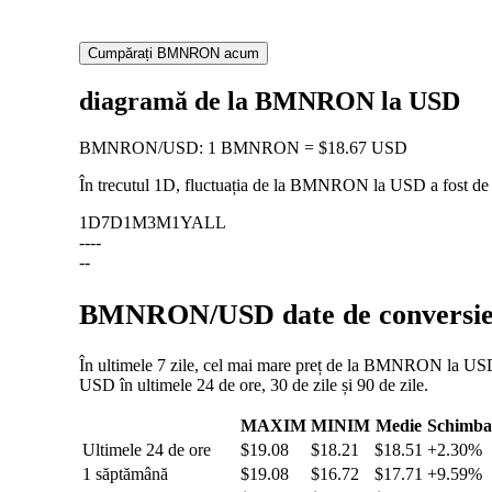
Cumpărați BMNRON acum
diagramă de la BMNRON la USD
BMNRON
/
USD
:
1 BMNRON = $18.67 USD
În trecutul 1D, fluctuația de la BMNRON la USD a fost d
1D
7D
1M
3M
1Y
ALL
--
--
--
BMNRON/USD date de conversie: f
În ultimele 7 zile, cel mai mare preț de la BMNRON la USD a
USD în ultimele 24 de ore, 30 de zile și 90 de zile.
MAXIM
MINIM
Medie
Schimba
Ultimele 24 de ore
$19.08
$18.21
$18.51
+2.30%
1 săptămână
$19.08
$16.72
$17.71
+9.59%