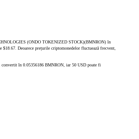
ERSION TECHNOLOGIES (ONDO TOKENIZED STOCK)(BMNRON) în
te $18.67. Deoarece prețurile criptomonedelor fluctuează frecvent,
fi convertit în 0.05356186 BMNRON, iar 50 USD poate fi