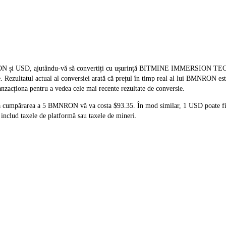
l BMNRON și USD, ajutându-vă să convertiți cu ușurință BITMINE IMM
. Rezultatul actual al conversiei arată că prețul în timp real al lui BMNRON es
anzacționa pentru a vedea cele mai recente rezultate de conversie.
că cumpărarea a 5 BMNRON vă va costa $93.35. În mod similar, 1 USD poate 
nclud taxele de platformă sau taxele de mineri.