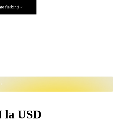
e fierbinți
ns
N la USD