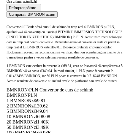
Ora ultimei actualizări --
Reîmprospătare
Cumpărați BMNRON acum
Convertorul LBank oferă cursul de schimb în timp real al BMNRON și PLN,
ajutându-vă să convertiți cu ușurință BITMINE IMMERSION TECHNOLOGIES
(ONDO TOKENIZED STOCK)(BMNRON) în PLN. Acest instrument folosește
date în timp real pentru conversie. Rezultatul actual al conversiei arată că prețul în
timp real al lui BMNRON este zł69.81. Deoarece prețurile criptomonedelor
fluctuează frecvent, vă recomandăm să verificați din nou această pagină înainte de a
tranzacționa pentru a vedea cele mai recente rezultate de conversie.
1 BMNRON este evaluat în prezent la zł69.81, ceea ce înseamnă că cumpărarea a 5
BMNRON vă va costa zł349.04. În mod similar, 1 PLN poate fi convertit în
0.01432496 BMNRON, iar 50 PLN poate fi convertit în 0.716248 BMNRON.
Aceste rezultate de conversie nu includ taxele de platformă sau taxele de mineri.
BMNRON/PLN Convertor de curs de schimb
BMNRON
PLN
1 BMNRON
zł69.81
2 BMNRON
zł139.62
5 BMNRON
zł349.04
10 BMNRON
zł698.08
20 BMNRON
zł1.40K
50 BMNRON
zł3.49K
100 BMNRON
zł6.98K