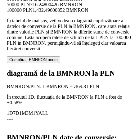
50000 PLN
716.24800426 BMNRON
100000 PLN
1,432.49600852 BMNRON
În tabelul de mai sus, veți vedea o diagramă cuprinzătoare a
datelor de conversie de la PLN la BMNRON, care arată relația
dintre valorile PLN și BMNRON la diferite sume de conversie
comune. Lista acoperă ratele de schimb de la 1 PLN la 100.000
PLN în BMNRON, permițându-vă să înțelegeți clar valoarea
fiecărei conversii.
Cumpărați BMNRON acum
diagramă de la BMNRON la PLN
BMNRON
/
PLN
:
1 BMNRON = zł69.81 PLN
În trecutul 1D, fluctuația de la BMNRON la PLN a fost de
+0.58%
.
1D
7D
1M
3M
1Y
ALL
--
--
--
BMNRON/PLN date de conversie: