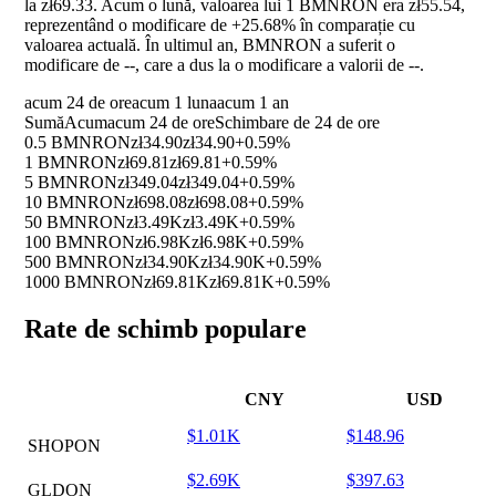
la zł69.33. Acum o lună, valoarea lui 1 BMNRON era zł55.54,
reprezentând o modificare de
+25.68%
în comparație cu
valoarea actuală. În ultimul an, BMNRON a suferit o
modificare de
--
, care a dus la o modificare a valorii de
--
.
acum 24 de ore
acum 1 luna
acum 1 an
Sumă
Acum
acum 24 de ore
Schimbare de 24 de ore
0.5 BMNRON
zł34.90
zł34.90
+0.59%
1 BMNRON
zł69.81
zł69.81
+0.59%
5 BMNRON
zł349.04
zł349.04
+0.59%
10 BMNRON
zł698.08
zł698.08
+0.59%
50 BMNRON
zł3.49K
zł3.49K
+0.59%
100 BMNRON
zł6.98K
zł6.98K
+0.59%
500 BMNRON
zł34.90K
zł34.90K
+0.59%
1000 BMNRON
zł69.81K
zł69.81K
+0.59%
Rate de schimb populare
CNY
USD
$1.01K
$148.96
SHOPON
$2.69K
$397.63
GLDON