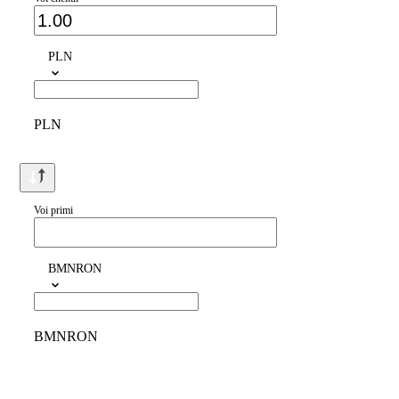
PLN
PLN
Voi primi
BMNRON
BMNRON