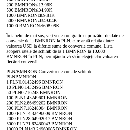
200 BMNRON
zł13.96K
500 BMNRON
zł34.90K
1000 BMNRON
zł69.81K
5000 BMNRON
zł349.04K
10000 BMNRON
zł698.08K
În tabelul de mai sus, veți vedea un grafic cuprinzător de date de
conversie de la BMNRON la PLN, care arată relația dintre
valoarea USD la diferite sume de conversie comune. Lista
acoperă ratele de schimb de la 1 BMNRON la 10.000
BMNRON în PLN, permițându-vă să înțelegeți clar valoarea
fiecărei conversii.
PLN/BMNRON Convertor de curs de schimb
PLN
BMNRON
1 PLN
0.01432496 BMNRON
10 PLN
0.1432496 BMNRON
50 PLN
0.716248 BMNRON
100 PLN
1.43249601 BMNRON
200 PLN
2.86499202 BMNRON
500 PLN
7.16248004 BMNRON
1000 PLN
14.32496009 BMNRON
2000 PLN
28.64992017 BMNRON
5000 PLN
71.62480043 BMNRON
10000 PLN
143.24960085 BMNRON