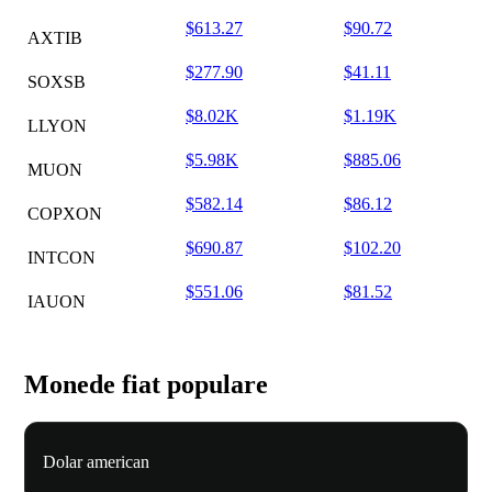
$613.27
$90.72
AXTIB
$277.90
$41.11
SOXSB
$8.02K
$1.19K
LLYON
$5.98K
$885.06
MUON
$582.14
$86.12
COPXON
$690.87
$102.20
INTCON
$551.06
$81.52
IAUON
Monede fiat populare
Dolar american