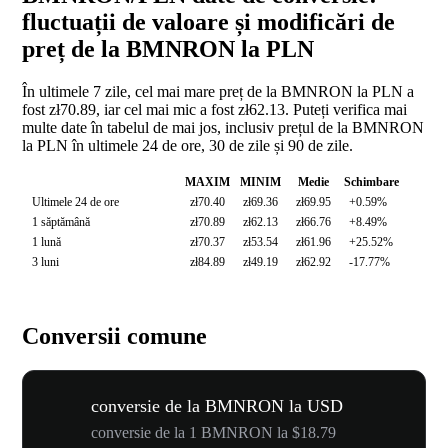
fluctuații de valoare și modificări de
preț de la BMNRON la PLN
În ultimele 7 zile, cel mai mare preț de la BMNRON la PLN a
fost zł70.89, iar cel mai mic a fost zł62.13. Puteți verifica mai
multe date în tabelul de mai jos, inclusiv prețul de la BMNRON
la PLN în ultimele 24 de ore, 30 de zile și 90 de zile.
MAXIM
MINIM
Medie
Schimbare
Ultimele 24 de ore
zł70.40
zł69.36
zł69.95
+0.59%
1 săptămână
zł70.89
zł62.13
zł66.76
+8.49%
1 lună
zł70.37
zł53.54
zł61.96
+25.52%
3 luni
zł84.89
zł49.19
zł62.92
-17.77%
Conversii comune
conversie de la BMNRON la USD
conversie de la 1 BMNRON la $18.79