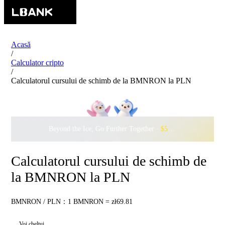
Acasă
/
Calculator cripto
/
Calculatorul cursului de schimb de la BMNRON la PLN
Beyond the Ice, Go Further Together ·
$500,000
to Waddle w
Calculatorul cursului de schimb de
la BMNRON la PLN
BMNRON / PLN：1 BMNRON = zł69.81
Voi cheltui