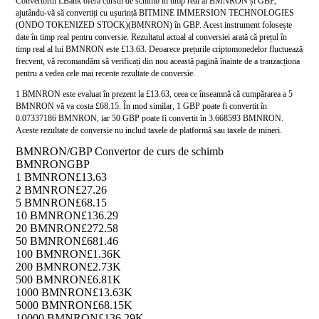
Convertorul LBank oferă cursul de schimb în timp real al BMNRON și GBP,
ajutându-vă să convertiți cu ușurință BITMINE IMMERSION TECHNOLOGIES
(ONDO TOKENIZED STOCK)(BMNRON) în GBP. Acest instrument folosește
date în timp real pentru conversie. Rezultatul actual al conversiei arată că prețul în
timp real al lui BMNRON este £13.63. Deoarece prețurile criptomonedelor fluctuează
frecvent, vă recomandăm să verificați din nou această pagină înainte de a tranzacționa
pentru a vedea cele mai recente rezultate de conversie.
1 BMNRON este evaluat în prezent la £13.63, ceea ce înseamnă că cumpărarea a 5
BMNRON vă va costa £68.15. În mod similar, 1 GBP poate fi convertit în
0.07337186 BMNRON, iar 50 GBP poate fi convertit în 3.668593 BMNRON.
Aceste rezultate de conversie nu includ taxele de platformă sau taxele de mineri.
BMNRON/GBP Convertor de curs de schimb
BMNRON
GBP
1 BMNRON
£13.63
2 BMNRON
£27.26
5 BMNRON
£68.15
10 BMNRON
£136.29
20 BMNRON
£272.58
50 BMNRON
£681.46
100 BMNRON
£1.36K
200 BMNRON
£2.73K
500 BMNRON
£6.81K
1000 BMNRON
£13.63K
5000 BMNRON
£68.15K
10000 BMNRON
£136.29K