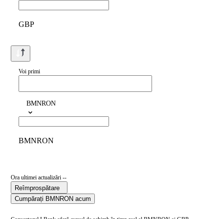
GBP
Voi primi
BMNRON
BMNRON
Ora ultimei actualizări --
Reîmprospătare
Cumpărați BMNRON acum