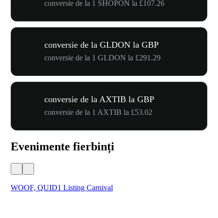
conversie de la 1 SHOPON la £107.26
conversie de la GLDON la GBP
conversie de la 1 GLDON la £291.29
conversie de la AXTIB la GBP
conversie de la 1 AXTIB la £53.02
Evenimente fierbinți
WOOF, QUID1 Listing Carnival
You