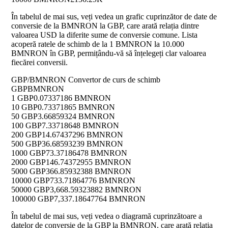
În tabelul de mai sus, veți vedea un grafic cuprinzător de date de
conversie de la BMNRON la GBP, care arată relația dintre
valoarea USD la diferite sume de conversie comune. Lista
acoperă ratele de schimb de la 1 BMNRON la 10.000
BMNRON în GBP, permițându-vă să înțelegeți clar valoarea
fiecărei conversii.
GBP/BMNRON Convertor de curs de schimb
GBP
BMNRON
1 GBP
0.07337186 BMNRON
10 GBP
0.73371865 BMNRON
50 GBP
3.66859324 BMNRON
100 GBP
7.33718648 BMNRON
200 GBP
14.67437296 BMNRON
500 GBP
36.68593239 BMNRON
1000 GBP
73.37186478 BMNRON
2000 GBP
146.74372955 BMNRON
5000 GBP
366.85932388 BMNRON
10000 GBP
733.71864776 BMNRON
50000 GBP
3,668.59323882 BMNRON
100000 GBP
7,337.18647764 BMNRON
În tabelul de mai sus, veți vedea o diagramă cuprinzătoare a
datelor de conversie de la GBP la BMNRON, care arată relația