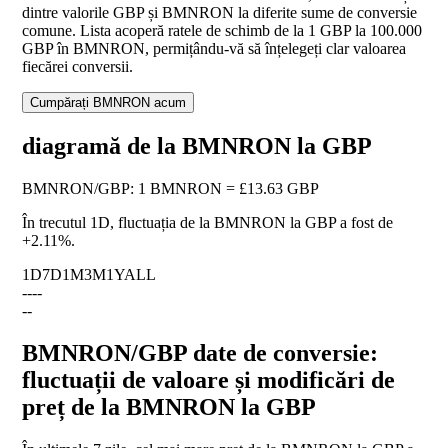
dintre valorile GBP și BMNRON la diferite sume de conversie
comune. Lista acoperă ratele de schimb de la 1 GBP la 100.000
GBP în BMNRON, permițându-vă să înțelegeți clar valoarea
fiecărei conversii.
Cumpărați BMNRON acum
diagramă de la BMNRON la GBP
BMNRON
/
GBP
:
1 BMNRON = £13.63 GBP
În trecutul 1D, fluctuația de la BMNRON la GBP a fost de
+2.11%
.
1D
7D
1M
3M
1Y
ALL
--
--
--
BMNRON/GBP date de conversie:
fluctuații de valoare și modificări de
preț de la BMNRON la GBP