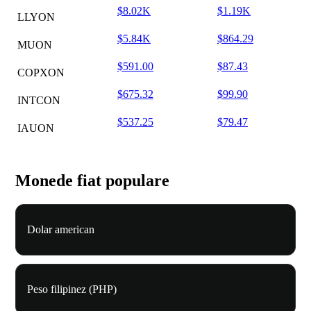
$8.02K
$1.19K
LLYON
$5.84K
$864.29
MUON
$591.00
$87.43
COPXON
$675.32
$99.90
INTCON
$537.25
$79.47
IAUON
Monede fiat populare
Dolar american
Peso filipinez (PHP)