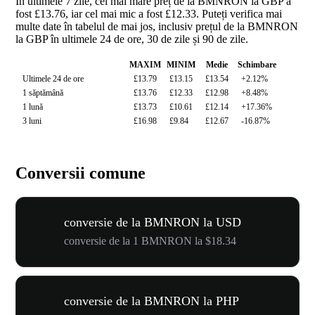
În ultimele 7 zile, cel mai mare preț de la BMNRON la GBP a
fost £13.76, iar cel mai mic a fost £12.33. Puteți verifica mai
multe date în tabelul de mai jos, inclusiv prețul de la BMNRON
la GBP în ultimele 24 de ore, 30 de zile și 90 de zile.
MAXIM
MINIM
Medie
Schimbare
Ultimele 24 de ore
£13.79
£13.15
£13.54
+2.12%
1 săptămână
£13.76
£12.33
£12.98
+8.48%
1 lună
£13.73
£10.61
£12.14
+17.36%
3 luni
£16.98
£9.84
£12.67
-16.87%
Conversii comune
conversie de la BMNRON la USD
conversie de la 1 BMNRON la $18.34
conversie de la BMNRON la PHP