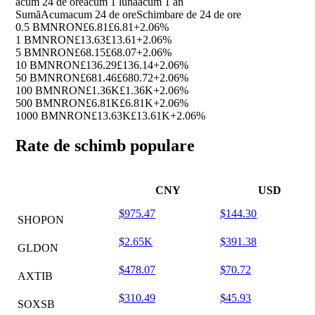
acum 24 de ore
acum 1 luna
acum 1 an
Sumă
Acum
acum 24 de ore
Schimbare de 24 de ore
0.5 BMNRON
£6.81
£6.81
+2.06%
1 BMNRON
£13.63
£13.61
+2.06%
5 BMNRON
£68.15
£68.07
+2.06%
10 BMNRON
£136.29
£136.14
+2.06%
50 BMNRON
£681.46
£680.72
+2.06%
100 BMNRON
£1.36K
£1.36K
+2.06%
500 BMNRON
£6.81K
£6.81K
+2.06%
1000 BMNRON
£13.63K
£13.61K
+2.06%
Rate de schimb populare
CNY
USD
$975.47
$144.30
SHOPON
$2.65K
$391.38
GLDON
$478.07
$70.72
AXTIB
$310.49
$45.93
SOXSB