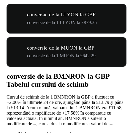
conversie de la LLYON la GBP
conversie de la 1 LLYON la £879.35
conversie de la MUON la GBP
conversie de la 1 MUON la £642.29
conversie de la BMNRON la GBP
Tabelul cursului de schimb
Cursul de schimb de la 1 BMNRON la GBP a fluctuat cu
+2.06%
în ultimele 24 de ore, ajungând până la £13.79 și până
la £13.14. Acum o lună, valoarea lui 1 BMNRON era £11.58,
reprezentând o modificare de
+17.58%
în comparație cu
valoarea actuală. În ultimul an, BMNRON a suferit o
modificare de
--
, care a dus la o modificare a valorii de
--
.