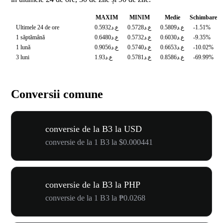
MAXIM
MINIM
Medie
Schimbare
Ultimele 24 de ore
ع.د0.5932
ع.د0.5728
ع.د0.5809
-1.51%
1 săptămână
ع.د0.6480
ع.د0.5732
ع.د0.6030
-9.35%
1 lună
ع.د0.9056
ع.د0.5740
ع.د0.6653
-10.02%
3 luni
ع.د1.93
ع.د0.5781
ع.د0.8586
-69.99%
Conversii comune
conversie de la B3 la USD
conversie de la 1 B3 la $0.000441
conversie de la B3 la PHP
conversie de la 1 B3 la ₱0.0268