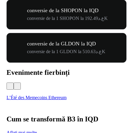
conversie de la SHOPON la IQD
conversie de la 1 SHOPON la ع.د192.49K
conversie de la GLDON la IQD
conversie de la 1 GLDON la ع.د510.63K
Evenimente fierbinți
L’Été des Memecoins Ethereum
WO
Cum se transformă B3 în IQD
Aflați mai multe