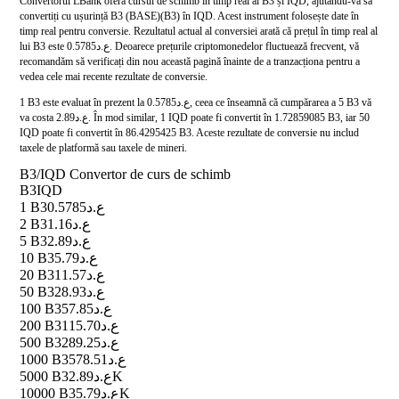
Convertorul LBank oferă cursul de schimb în timp real al B3 și IQD, ajutându-vă să
convertiți cu ușurință B3 (BASE)(B3) în IQD. Acest instrument folosește date în
timp real pentru conversie. Rezultatul actual al conversiei arată că prețul în timp real al
lui B3 este ع.د0.5785. Deoarece prețurile criptomonedelor fluctuează frecvent, vă
recomandăm să verificați din nou această pagină înainte de a tranzacționa pentru a
vedea cele mai recente rezultate de conversie.
1 B3 este evaluat în prezent la ع.د0.5785, ceea ce înseamnă că cumpărarea a 5 B3 vă
va costa ع.د2.89. În mod similar, 1 IQD poate fi convertit în 1.72859085 B3, iar 50
IQD poate fi convertit în 86.4295425 B3. Aceste rezultate de conversie nu includ
taxele de platformă sau taxele de mineri.
B3/IQD Convertor de curs de schimb
B3
IQD
1 B3
ع.د0.5785
2 B3
ع.د1.16
5 B3
ع.د2.89
10 B3
ع.د5.79
20 B3
ع.د11.57
50 B3
ع.د28.93
100 B3
ع.د57.85
200 B3
ع.د115.70
500 B3
ع.د289.25
1000 B3
ع.د578.51
5000 B3
ع.د2.89K
10000 B3
ع.د5.79K