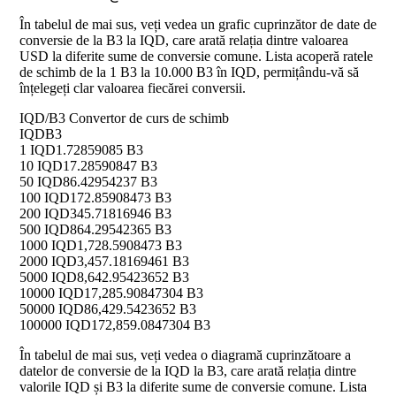
În tabelul de mai sus, veți vedea un grafic cuprinzător de date de
conversie de la B3 la IQD, care arată relația dintre valoarea
USD la diferite sume de conversie comune. Lista acoperă ratele
de schimb de la 1 B3 la 10.000 B3 în IQD, permițându-vă să
înțelegeți clar valoarea fiecărei conversii.
IQD/B3 Convertor de curs de schimb
IQD
B3
1 IQD
1.72859085 B3
10 IQD
17.28590847 B3
50 IQD
86.42954237 B3
100 IQD
172.85908473 B3
200 IQD
345.71816946 B3
500 IQD
864.29542365 B3
1000 IQD
1,728.5908473 B3
2000 IQD
3,457.18169461 B3
5000 IQD
8,642.95423652 B3
10000 IQD
17,285.90847304 B3
50000 IQD
86,429.5423652 B3
100000 IQD
172,859.0847304 B3
În tabelul de mai sus, veți vedea o diagramă cuprinzătoare a
datelor de conversie de la IQD la B3, care arată relația dintre
valorile IQD și B3 la diferite sume de conversie comune. Lista