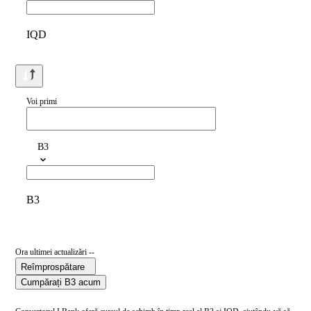
IQD
Voi primi
B3
B3
Ora ultimei actualizări --
Reîmprospătare
Cumpărați B3 acum