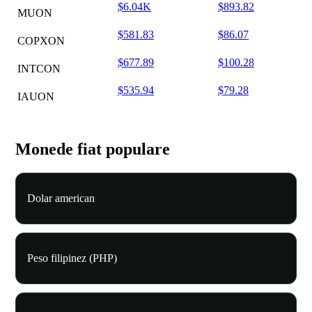
$6.04K
$893.82
MUON
$581.83
$86.07
COPXON
$677.89
$100.28
INTCON
$535.94
$79.28
IAUON
Monede fiat populare
Dolar american
Peso filipinez (PHP)