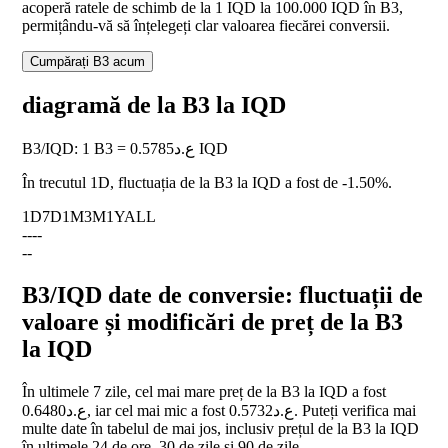
acoperă ratele de schimb de la 1 IQD la 100.000 IQD în B3,
permițându-vă să înțelegeți clar valoarea fiecărei conversii.
Cumpărați B3 acum
diagramă de la B3 la IQD
B3
/
IQD
:
1 B3 = ع.د0.5785 IQD
În trecutul 1D, fluctuația de la B3 la IQD a fost de
-1.50%
.
1D
7D
1M
3M
1Y
ALL
--
--
--
B3/IQD date de conversie: fluctuații de
valoare și modificări de preț de la B3
la IQD
În ultimele 7 zile, cel mai mare preț de la B3 la IQD a fost
ع.د0.6480, iar cel mai mic a fost ع.د0.5732. Puteți verifica mai
multe date în tabelul de mai jos, inclusiv prețul de la B3 la IQD
în ultimele 24 de ore, 30 de zile și 90 de zile.