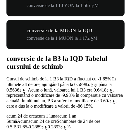
conversie de la 1 LLYON la ع.د1.56M
conversie de la MUON la IQD
conversie de la 1 MUON la ع.د1.17M
conversie de la B3 la IQD Tabelul
cursului de schimb
Cursul de schimb de la 1 B3 la IQD a fluctuat cu
-1.65%
în
ultimele 24 de ore, ajungând până la ع.د0.5898 și până la
ع.د0.5636. Acum o lună, valoarea lui 1 B3 era ع.د0.6418,
reprezentând o modificare de
-9.98%
în comparație cu valoarea
actuală. În ultimul an, B3 a suferit o modificare de ع.د-3.60,
care a dus la o modificare a valorii de
-86.15%
.
acum 24 de ore
acum 1 luna
acum 1 an
Sumă
Acum
acum 24 de ore
Schimbare de 24 de ore
0.5 B3
ع.د0.2889
ع.د0.2893
-1.65%