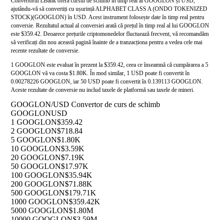
Convertorul LBank oferă cursul de schimb în timp real al GOOGLON și USD,
ajutându-vă să convertiți cu ușurință ALPHABET CLASS A (ONDO TOKENIZED
STOCK)(GOOGLON) în USD. Acest instrument folosește date în timp real pentru
conversie. Rezultatul actual al conversiei arată că prețul în timp real al lui GOOGLON
este $359.42. Deoarece prețurile criptomonedelor fluctuează frecvent, vă recomandăm
să verificați din nou această pagină înainte de a tranzacționa pentru a vedea cele mai
recente rezultate de conversie.
1 GOOGLON este evaluat în prezent la $359.42, ceea ce înseamnă că cumpărarea a 5
GOOGLON vă va costa $1.80K. În mod similar, 1 USD poate fi convertit în
0.00278226 GOOGLON, iar 50 USD poate fi convertit în 0.139113 GOOGLON.
Aceste rezultate de conversie nu includ taxele de platformă sau taxele de mineri.
GOOGLON/USD Convertor de curs de schimb
GOOGLON
USD
1 GOOGLON
$359.42
2 GOOGLON
$718.84
5 GOOGLON
$1.80K
10 GOOGLON
$3.59K
20 GOOGLON
$7.19K
50 GOOGLON
$17.97K
100 GOOGLON
$35.94K
200 GOOGLON
$71.88K
500 GOOGLON
$179.71K
1000 GOOGLON
$359.42K
5000 GOOGLON
$1.80M
10000 GOOGLON
$3.59M