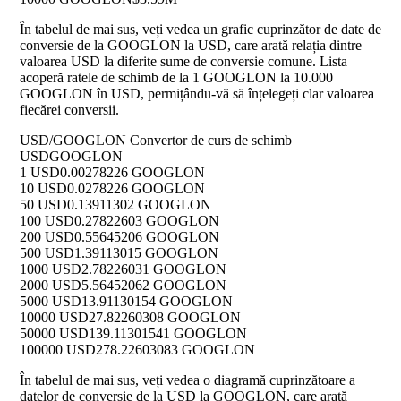
În tabelul de mai sus, veți vedea un grafic cuprinzător de date de
conversie de la GOOGLON la USD, care arată relația dintre
valoarea USD la diferite sume de conversie comune. Lista
acoperă ratele de schimb de la 1 GOOGLON la 10.000
GOOGLON în USD, permițându-vă să înțelegeți clar valoarea
fiecărei conversii.
USD/GOOGLON Convertor de curs de schimb
USD
GOOGLON
1 USD
0.00278226 GOOGLON
10 USD
0.0278226 GOOGLON
50 USD
0.13911302 GOOGLON
100 USD
0.27822603 GOOGLON
200 USD
0.55645206 GOOGLON
500 USD
1.39113015 GOOGLON
1000 USD
2.78226031 GOOGLON
2000 USD
5.56452062 GOOGLON
5000 USD
13.91130154 GOOGLON
10000 USD
27.82260308 GOOGLON
50000 USD
139.11301541 GOOGLON
100000 USD
278.22603083 GOOGLON
În tabelul de mai sus, veți vedea o diagramă cuprinzătoare a
datelor de conversie de la USD la GOOGLON, care arată