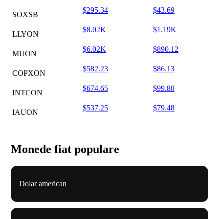
$295.34
$43.69
SOXSB
$8.02K
$1.19K
LLYON
$6.02K
$890.12
MUON
$582.23
$86.13
COPXON
$674.65
$99.80
INTCON
$537.25
$79.48
IAUON
Monede fiat populare
Dolar american