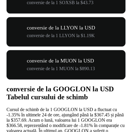
conversie de la 1 SOXSB la $43.73
conversie de la LLYON la USD
conversie de la 1 LLYON la $1.19K
conversie de la MUON la USD
conversie de la 1 MUON la $890.13
conversie de la GOOGLON la USD
Tabelul cursului de schimb
Cursul de schimb de la 1 GOOGLON la USD a fluctuat cu
-1.35%
în ultimele 24 de ore, ajungând până la $367.45 și până
la $357.69. Acum o lună, valoarea lui 1 GOOGLON era
$366.58, reprezentând o modificare de
-1.81%
în comparație cu
valoarea actuală. În ultimul an, GOOGLON a suferit o