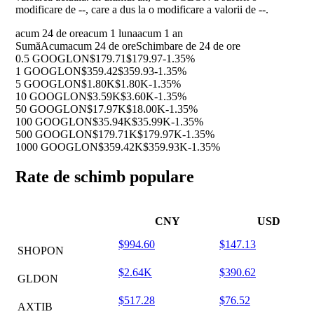
modificare de
--
, care a dus la o modificare a valorii de
--
.
acum 24 de ore
acum 1 luna
acum 1 an
Sumă
Acum
acum 24 de ore
Schimbare de 24 de ore
0.5 GOOGLON
$179.71
$179.97
-1.35%
1 GOOGLON
$359.42
$359.93
-1.35%
5 GOOGLON
$1.80K
$1.80K
-1.35%
10 GOOGLON
$3.59K
$3.60K
-1.35%
50 GOOGLON
$17.97K
$18.00K
-1.35%
100 GOOGLON
$35.94K
$35.99K
-1.35%
500 GOOGLON
$179.71K
$179.97K
-1.35%
1000 GOOGLON
$359.42K
$359.93K
-1.35%
Rate de schimb populare
CNY
USD
$994.60
$147.13
SHOPON
$2.64K
$390.62
GLDON
$517.28
$76.52
AXTIB