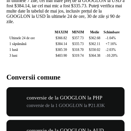
În ultimele 7 zile, cel mai mare preț de la GOOGLON la USD a
fost $384.14, iar cel mai mic a fost $335.73. Puteți verifica mai
multe date în tabelul de mai jos, inclusiv prețul de la
GOOGLON la USD în ultimele 24 de ore, 30 de zile și 90 de
zile.
MAXIM
MINIM
Medie
Schimbare
Ultimele 24 de ore
$366.82
$357.73
$362.68
-1.04%
1 săptămână
$384.14
$335.73
$362.11
+7.16%
1 lună
$385.59
$318.70
$350.02
-2.03%
3 luni
$403.90
$319.74
$364.38
-10.20%
Conversii comune
conversie de la GOOGLON la PHP
conversie de la 1 GOOGLON la ₱21.83K
conversie de la GOOGLON la AUD