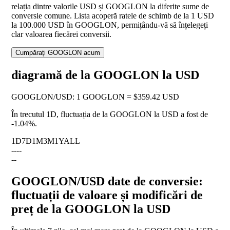
relația dintre valorile USD și GOOGLON la diferite sume de
conversie comune. Lista acoperă ratele de schimb de la 1 USD
la 100.000 USD în GOOGLON, permițându-vă să înțelegeți
clar valoarea fiecărei conversii.
Cumpărați GOOGLON acum
diagramă de la GOOGLON la USD
GOOGLON
/
USD
:
1 GOOGLON = $359.42 USD
În trecutul 1D, fluctuația de la GOOGLON la USD a fost de
-1.04%
.
1D
7D
1M
3M
1Y
ALL
--
--
--
GOOGLON/USD date de conversie:
fluctuații de valoare și modificări de
preț de la GOOGLON la USD