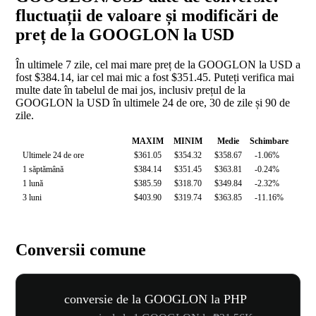
fluctuații de valoare și modificări de
preț de la GOOGLON la USD
În ultimele 7 zile, cel mai mare preț de la GOOGLON la USD a
fost $384.14, iar cel mai mic a fost $351.45. Puteți verifica mai
multe date în tabelul de mai jos, inclusiv prețul de la
GOOGLON la USD în ultimele 24 de ore, 30 de zile și 90 de
zile.
MAXIM
MINIM
Medie
Schimbare
Ultimele 24 de ore
$361.05
$354.32
$358.67
-1.06%
1 săptămână
$384.14
$351.45
$363.81
-0.24%
1 lună
$385.59
$318.70
$349.84
-2.32%
3 luni
$403.90
$319.74
$363.85
-11.16%
Conversii comune
conversie de la GOOGLON la PHP