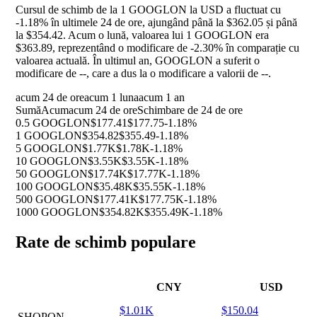
Cursul de schimb de la 1 GOOGLON la USD a fluctuat cu
-1.18%
în ultimele 24 de ore, ajungând până la $362.05 și până
la $354.42. Acum o lună, valoarea lui 1 GOOGLON era
$363.89, reprezentând o modificare de
-2.30%
în comparație cu
valoarea actuală. În ultimul an, GOOGLON a suferit o
modificare de
--
, care a dus la o modificare a valorii de
--
.
acum 24 de ore
acum 1 luna
acum 1 an
Sumă
Acum
acum 24 de ore
Schimbare de 24 de ore
0.5 GOOGLON
$177.41
$177.75
-1.18%
1 GOOGLON
$354.82
$355.49
-1.18%
5 GOOGLON
$1.77K
$1.78K
-1.18%
10 GOOGLON
$3.55K
$3.55K
-1.18%
50 GOOGLON
$17.74K
$17.77K
-1.18%
100 GOOGLON
$35.48K
$35.55K
-1.18%
500 GOOGLON
$177.41K
$177.75K
-1.18%
1000 GOOGLON
$354.82K
$355.49K
-1.18%
Rate de schimb populare
CNY
USD
$1.01K
$150.04
SHOPON