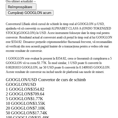
Ora ultimei actualizări --
Reîmprospătare
Cumpărați GOOGLON acum
Convertorul LBank oferă cursul de schimb în timp real al GOOGLON și USD,
ajutându-vă să convertiți cu ușurință ALPHABET CLASS A (ONDO TOKENIZED
STOCK)(GOOGLON) în USD. Acest instrument folosește date în timp real pentru
conversie. Rezultatul actual al conversiei arată că prețul în timp real al lui GOOGLON
este $354.82. Deoarece prețurile criptomonedelor fluctuează frecvent, vă recomandăm
să verificați din nou această pagină înainte de a tranzacționa pentru a vedea cele mai
recente rezultate de conversie.
1 GOOGLON este evaluat în prezent la $354.82, ceea ce înseamnă că cumpărarea a 5
GOOGLON vă va costa $1.77K. În mod similar, 1 USD poate fi convertit în
0.00281833 GOOGLON, iar 50 USD poate fi convertit în 0.1409165 GOOGLON.
Aceste rezultate de conversie nu includ taxele de platformă sau taxele de mineri.
GOOGLON/USD Convertor de curs de schimb
GOOGLON
USD
1 GOOGLON
$354.82
2 GOOGLON
$709.64
5 GOOGLON
$1.77K
10 GOOGLON
$3.55K
20 GOOGLON
$7.10K
50 GOOGLON
$17.74K
100 GOOGLON
$35.48K