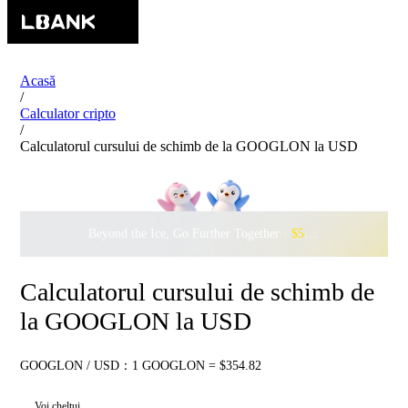
Acasă
/
Calculator cripto
/
Calculatorul cursului de schimb de la GOOGLON la USD
Beyond the Ice, Go Further Together ·
$500,000
to Waddle w
Calculatorul cursului de schimb de
la GOOGLON la USD
GOOGLON / USD：1 GOOGLON = $354.82
Voi cheltui