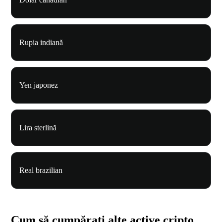
Rupia indiană
Yen japonez
Lira sterlină
Real brazilian
Cum să cumpărați alte active cripto