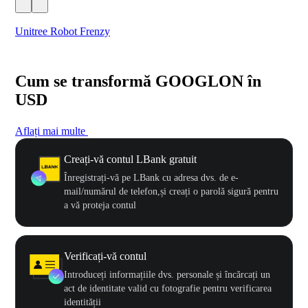
Unitree Robot Frenzy
$50
Cum se transformă GOOGLON în
USD
Aflați mai multe
Creați-vă contul LBank gratuit
Înregistrați-vă pe LBank cu adresa dvs. de e-
mail/numărul de telefon,și creați o parolă sigură pentru
a vă proteja contul
Verificați-vă contul
Introduceți informațiile dvs. personale și încărcați un
act de identitate valid cu fotografie pentru verificarea
identității