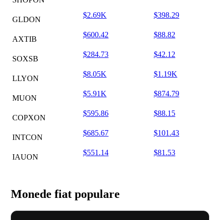
$2.69K
$398.29
GLDON
$600.42
$88.82
AXTIB
$284.73
$42.12
SOXSB
$8.05K
$1.19K
LLYON
$5.91K
$874.79
MUON
$595.86
$88.15
COPXON
$685.67
$101.43
INTCON
$551.14
$81.53
IAUON
Monede fiat populare