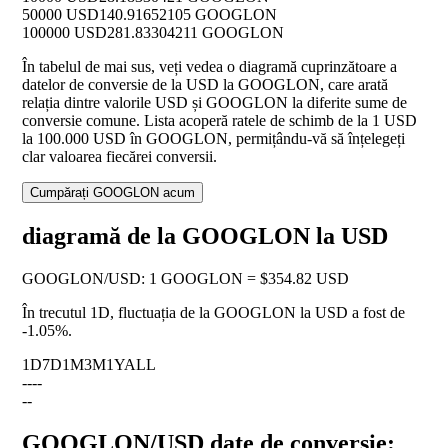
50000 USD
140.91652105 GOOGLON
100000 USD
281.83304211 GOOGLON
În tabelul de mai sus, veți vedea o diagramă cuprinzătoare a
datelor de conversie de la USD la GOOGLON, care arată
relația dintre valorile USD și GOOGLON la diferite sume de
conversie comune. Lista acoperă ratele de schimb de la 1 USD
la 100.000 USD în GOOGLON, permițându-vă să înțelegeți
clar valoarea fiecărei conversii.
Cumpărați GOOGLON acum
diagramă de la GOOGLON la USD
GOOGLON
/
USD
:
1 GOOGLON = $354.82 USD
În trecutul 1D, fluctuația de la GOOGLON la USD a fost de
-1.05%
.
1D
7D
1M
3M
1Y
ALL
--
--
--
GOOGLON/USD date de conversie: