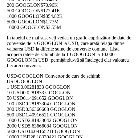
200 GOOGLON
$70.96K
500 GOOGLON
$177.41K
1000 GOOGLON
$354.82K
5000 GOOGLON
$1.77M
10000 GOOGLON
$3.55M
În tabelul de mai sus, veți vedea un grafic cuprinzător de date de
conversie de la GOOGLON la USD, care arată relația dintre
valoarea USD la diferite sume de conversie comune. Lista
acoperă ratele de schimb de la 1 GOOGLON la 10.000
GOOGLON în USD, permițându-vă să înțelegeți clar valoarea
fiecărei conversii.
USD/GOOGLON Convertor de curs de schimb
USD
GOOGLON
1 USD
0.00281833 GOOGLON
10 USD
0.0281833 GOOGLON
50 USD
0.14091652 GOOGLON
100 USD
0.28183304 GOOGLON
200 USD
0.56366608 GOOGLON
500 USD
1.40916521 GOOGLON
1000 USD
2.81833042 GOOGLON
2000 USD
5.63666084 GOOGLON
5000 USD
14.09165211 GOOGLON
10000 USD
28.18330421 GOOGLON