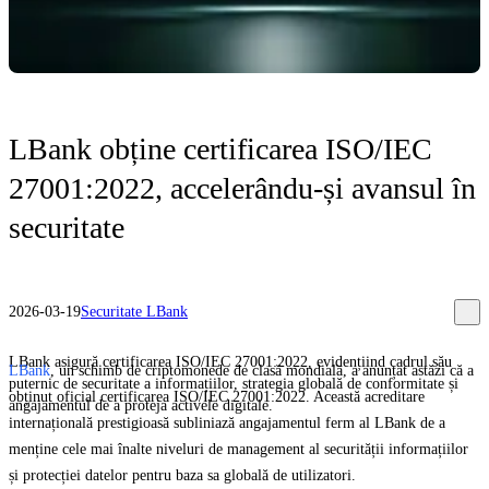
LBank obține certificarea ISO/IEC
27001:2022, accelerându-și avansul în
securitate
2026-03-19
Securitate LBank
LBank asigură certificarea ISO/IEC 27001:2022, evidențiind cadrul său
LBank
, un schimb de criptomonede de clasă mondială, a anunțat astăzi că a
puternic de securitate a informațiilor, strategia globală de conformitate și
obținut oficial certificarea ISO/IEC 27001:2022. Această acreditare
angajamentul de a proteja activele digitale.
internațională prestigioasă subliniază angajamentul ferm al LBank de a
menține cele mai înalte niveluri de management al securității informațiilor
și protecției datelor pentru baza sa globală de utilizatori.