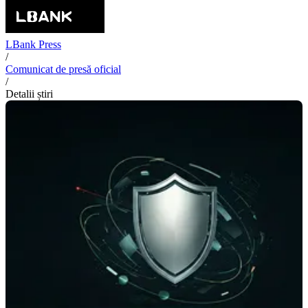
LBank Press
/
Comunicat de presă oficial
/
Detalii știri