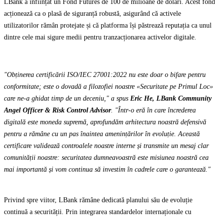
LBank a înființat un Fond Futures de 100 de milioane de dolari. Acest fond
acționează ca o plasă de siguranță robustă, asigurând că activele
utilizatorilor rămân protejate și că platforma își păstrează reputația ca unul
dintre cele mai sigure medii pentru tranzacționarea activelor digitale.
"Obținerea certificării ISO/IEC 27001:2022 nu este doar o bifare pentru
conformitate; este o dovadă a filozofiei noastre «Securitate pe Primul Loc»
care ne-a ghidat timp de un deceniu," a spus
Eric He, LBank Community
Angel Officer & Risk Control Advisor
. "Într-o eră în care încrederea
digitală este moneda supremă, aprofundăm arhitectura noastră defensivă
pentru a rămâne cu un pas înaintea amenințărilor în evoluție. Această
certificare validează controalele noastre interne și transmite un mesaj clar
comunității noastre: securitatea dumneavoastră este misiunea noastră cea
mai importantă și vom continua să investim în cadrele care o garantează."
Privind spre viitor, LBank rămâne dedicată planului său de evoluție
continuă a securității. Prin integrarea standardelor internaționale cu