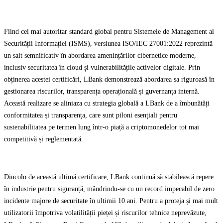
Fiind cel mai autoritar standard global pentru Sistemele de Management al
Securității Informației (ISMS), versiunea ISO/IEC 27001:2022 reprezintă
un salt semnificativ în abordarea amenințărilor cibernetice moderne,
inclusiv securitatea în cloud și vulnerabilitățile activelor digitale. Prin
obținerea acestei certificări, LBank demonstrează abordarea sa riguroasă în
gestionarea riscurilor, transparența operațională și guvernanța internă.
Această realizare se aliniaza cu strategia globală a LBank de a îmbunătăți
conformitatea și transparența, care sunt piloni esențiali pentru
sustenabilitatea pe termen lung într-o piață a criptomonedelor tot mai
competitivă și reglementată.
Dincolo de această ultimă certificare, LBank continuă să stabilească repere
în industrie pentru siguranță, mândrindu-se cu un record impecabil de zero
incidente majore de securitate în ultimii 10 ani. Pentru a proteja și mai mult
utilizatorii împotriva volatilității pieței și riscurilor tehnice neprevăzute,