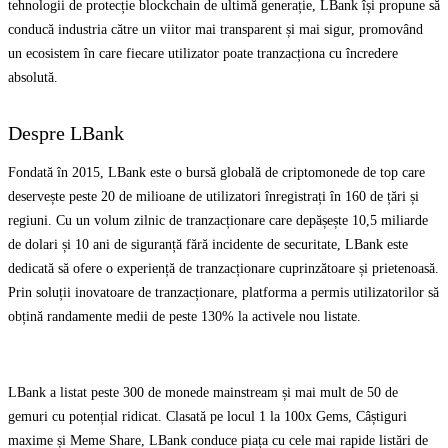
tehnologii de protecție blockchain de ultimă generație, LBank își propune să
conducă industria către un viitor mai transparent și mai sigur, promovând
un ecosistem în care fiecare utilizator poate tranzacționa cu încredere
absolută.
Despre LBank
Fondată în 2015, LBank este o bursă globală de criptomonede de top care
deservește peste 20 de milioane de utilizatori înregistrați în 160 de țări și
regiuni. Cu un volum zilnic de tranzacționare care depășește 10,5 miliarde
de dolari și 10 ani de siguranță fără incidente de securitate, LBank este
dedicată să ofere o experiență de tranzacționare cuprinzătoare și prietenoasă.
Prin soluții inovatoare de tranzacționare, platforma a permis utilizatorilor să
obțină randamente medii de peste 130% la activele nou listate.
LBank a listat peste 300 de monede mainstream și mai mult de 50 de
gemuri cu potențial ridicat. Clasată pe locul 1 la 100x Gems, Câștiguri
maxime și Meme Share, LBank conduce piața cu cele mai rapide listări de