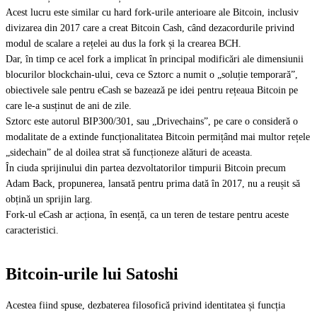
Acest lucru este similar cu hard fork-urile anterioare ale Bitcoin, inclusiv
divizarea din 2017 care a creat Bitcoin Cash, când dezacordurile privind
modul de scalare a rețelei au dus la fork și la crearea BCH.
Dar, în timp ce acel fork a implicat în principal modificări ale dimensiunii
blocurilor blockchain-ului, ceva ce Sztorc a numit o „soluție temporară”,
obiectivele sale pentru eCash se bazează pe idei pentru rețeaua Bitcoin pe
care le-a susținut de ani de zile.
Sztorc este autorul BIP300/301, sau „Drivechains”, pe care o consideră o
modalitate de a extinde funcționalitatea Bitcoin permițând mai multor rețele
„sidechain” de al doilea strat să funcționeze alături de aceasta.
În ciuda sprijinului din partea dezvoltatorilor timpurii Bitcoin precum
Adam Back, propunerea, lansată pentru prima dată în 2017, nu a reușit să
obțină un sprijin larg.
Fork-ul eCash ar acționa, în esență, ca un teren de testare pentru aceste
caracteristici.
Bitcoin-urile lui Satoshi
Acestea fiind spuse, dezbaterea filosofică privind identitatea și funcția