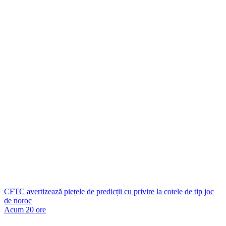
CFTC avertizează piețele de predicții cu privire la cotele de tip joc
de noroc
Acum 20 ore