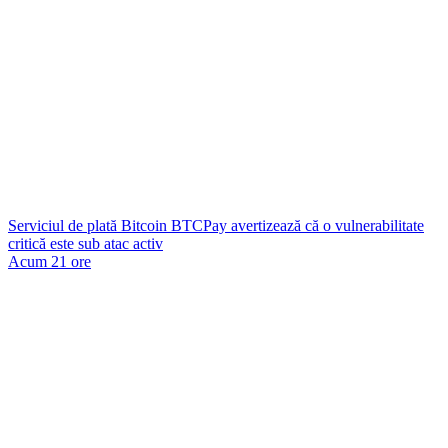
Serviciul de plată Bitcoin BTCPay avertizează că o vulnerabilitate
critică este sub atac activ
Acum 21 ore