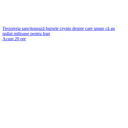
Trezoreria sancționează bursele crypto despre care spune că au
spălat milioane pentru Iran
Acum 20 ore