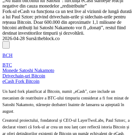
„Nu luăm bitcoinul lui Satoshi”: furculița eCash stârnește reacții
negative din cauza monedelor „redistribuite”
Fork-ul eCash va funcționa ca un test live al viziunii de lungă durată
a lui Paul Sztorc privind drivechain-urile și sidechain-urile pentru
rețeaua Bitcoin. Doar 600.000 din aproximativ 1,1 milioane de
bitcoini atribuiți lui Satoshi Nakamoto vor fi „donați”, restul fiind
destinat investitorilor timpurii și dezvoltării.
2026-04-28
Sursă
:
theblock.co
BCH
BTC
Monede Satoshi Nakamoto
Drivechain-uri Bitcoin
eCash Fork Bitcoin
Un hard fork planificat al Bitcoin, numit „eCash”, care include un
mecanism de reatribuire a BTC-ului timpuriu considerat a fi fost minat de
Satoshi Nakamoto, stârnește dezbateri înainte de lansarea sa așteptată în
august.
Creatorul proiectului, fondatorul și CEO-ul LayerTwoLabs, Paul Sztorc, a
declarat vineri că fork-ul ar crea un nou lanț care reflectă istoria Bitcoin și
ar oferi deținătorilor existenți de Bitcoin un număr echivalent de eCash.