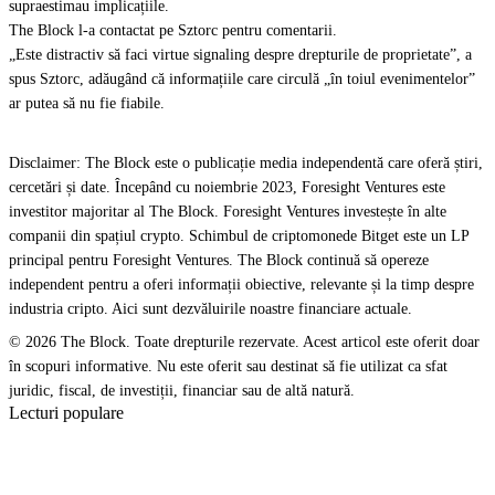
supraestimau implicațiile.
The Block l-a contactat pe Sztorc pentru comentarii.
„Este distractiv să faci virtue signaling despre drepturile de proprietate”, a
spus Sztorc, adăugând că informațiile care circulă „în toiul evenimentelor”
ar putea să nu fie fiabile.
Disclaimer: The Block este o publicație media independentă care oferă știri,
cercetări și date. Începând cu noiembrie 2023, Foresight Ventures este
investitor majoritar al The Block. Foresight Ventures investește în alte
companii din spațiul crypto. Schimbul de criptomonede Bitget este un LP
principal pentru Foresight Ventures. The Block continuă să opereze
independent pentru a oferi informații obiective, relevante și la timp despre
industria cripto. Aici sunt dezvăluirile noastre financiare actuale.
© 2026 The Block. Toate drepturile rezervate. Acest articol este oferit doar
în scopuri informative. Nu este oferit sau destinat să fie utilizat ca sfat
juridic, fiscal, de investiții, financiar sau de altă natură.
Lecturi populare