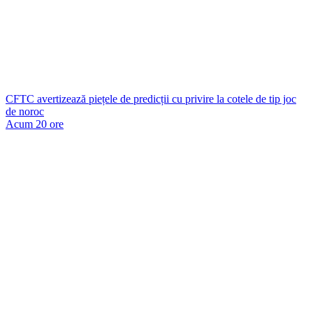
CFTC avertizează piețele de predicții cu privire la cotele de tip joc
de noroc
Acum 20 ore