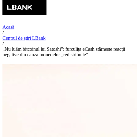
Acasă
/
Centrul de știri LBank
/
„Nu luăm bitcoinul lui Satoshi”: furculița eCash stârnește reacții
negative din cauza monedelor „redistribuite”