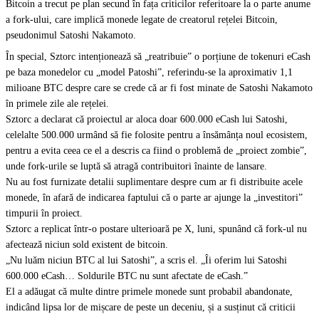
Bitcoin a trecut pe plan secund în fața criticilor referitoare la o parte anume
a fork-ului, care implică monede legate de creatorul rețelei Bitcoin,
pseudonimul Satoshi Nakamoto.
În special, Sztorc intenționează să „reatribuie” o porțiune de tokenuri eCash
pe baza monedelor cu „model Patoshi”, referindu-se la aproximativ 1,1
milioane BTC despre care se crede că ar fi fost minate de Satoshi Nakamoto
în primele zile ale rețelei.
Sztorc a declarat că proiectul ar aloca doar 600.000 eCash lui Satoshi,
celelalte 500.000 urmând să fie folosite pentru a însămânța noul ecosistem,
pentru a evita ceea ce el a descris ca fiind o problemă de „proiect zombie”,
unde fork-urile se luptă să atragă contribuitori înainte de lansare.
Nu au fost furnizate detalii suplimentare despre cum ar fi distribuite acele
monede, în afară de indicarea faptului că o parte ar ajunge la „investitori”
timpurii în proiect.
Sztorc a replicat într-o postare ulterioară pe X, luni, spunând că fork-ul nu
afectează niciun sold existent de bitcoin.
„Nu luăm niciun BTC al lui Satoshi”, a scris el. „Îi oferim lui Satoshi
600.000 eCash… Soldurile BTC nu sunt afectate de eCash.”
El a adăugat că multe dintre primele monede sunt probabil abandonate,
indicând lipsa lor de mișcare de peste un deceniu, și a susținut că criticii