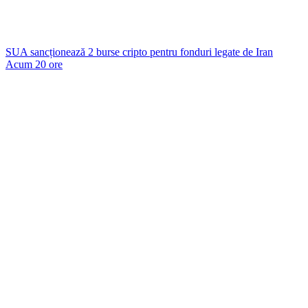
SUA sancționează 2 burse cripto pentru fonduri legate de Iran
Acum 20 ore