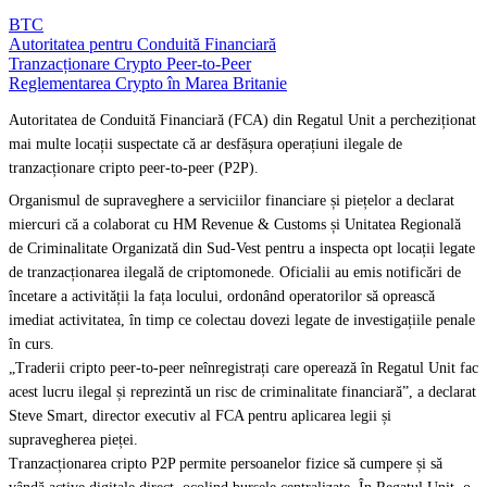
BTC
Autoritatea pentru Conduită Financiară
Tranzacționare Crypto Peer-to-Peer
Reglementarea Crypto în Marea Britanie
Autoritatea de Conduită Financiară (FCA) din Regatul Unit a percheziționat
mai multe locații suspectate că ar desfășura operațiuni ilegale de
tranzacționare cripto peer-to-peer (P2P).
Organismul de supraveghere a serviciilor financiare și piețelor a declarat
miercuri că a colaborat cu HM Revenue & Customs și Unitatea Regională
de Criminalitate Organizată din Sud-Vest pentru a inspecta opt locații legate
de tranzacționarea ilegală de criptomonede. Oficialii au emis notificări de
încetare a activității la fața locului, ordonând operatorilor să oprească
imediat activitatea, în timp ce colectau dovezi legate de investigațiile penale
în curs.
„Traderii cripto peer-to-peer neînregistrați care operează în Regatul Unit fac
acest lucru ilegal și reprezintă un risc de criminalitate financiară”, a declarat
Steve Smart, director executiv al FCA pentru aplicarea legii și
supravegherea pieței.
Tranzacționarea cripto P2P permite persoanelor fizice să cumpere și să