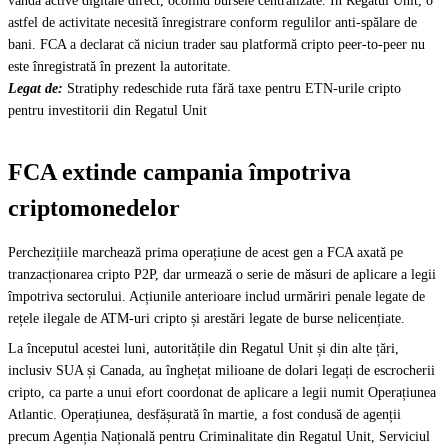
vândă active digitale direct, ocolind bursele centralizate. În Regatul Unit, o
astfel de activitate necesită înregistrare conform regulilor anti-spălare de
bani. FCA a declarat că niciun trader sau platformă cripto peer-to-peer nu
este înregistrată în prezent la autoritate.
Legat de:
Stratiphy redeschide ruta fără taxe pentru ETN-urile cripto
pentru investitorii din Regatul Unit
FCA extinde campania împotriva
criptomonedelor
Perchezițiile marchează prima operațiune de acest gen a FCA axată pe
tranzacționarea cripto P2P, dar urmează o serie de măsuri de aplicare a legii
împotriva sectorului. Acțiunile anterioare includ urmăriri penale legate de
rețele ilegale de ATM-uri cripto și arestări legate de burse nelicențiate.
La începutul acestei luni, autoritățile din Regatul Unit și din alte țări,
inclusiv SUA și Canada, au înghețat milioane de dolari legați de escrocherii
cripto, ca parte a unui efort coordonat de aplicare a legii numit Operațiunea
Atlantic. Operațiunea, desfășurată în martie, a fost condusă de agenții
precum Agenția Națională pentru Criminalitate din Regatul Unit, Serviciul