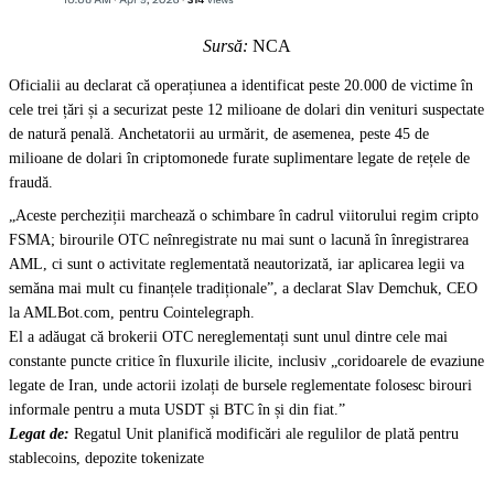
Sursă:
NCA
Oficialii au declarat că operațiunea a identificat peste 20.000 de victime în
cele trei țări și a securizat peste 12 milioane de dolari din venituri suspectate
de natură penală. Anchetatorii au urmărit, de asemenea, peste 45 de
milioane de dolari în criptomonede furate suplimentare legate de rețele de
fraudă.
„Aceste percheziții marchează o schimbare în cadrul viitorului regim cripto
FSMA; birourile OTC neînregistrate nu mai sunt o lacună în înregistrarea
AML, ci sunt o activitate reglementată neautorizată, iar aplicarea legii va
semăna mai mult cu finanțele tradiționale”, a declarat Slav Demchuk, CEO
la AMLBot.com, pentru Cointelegraph.
El a adăugat că brokerii OTC nereglementați sunt unul dintre cele mai
constante puncte critice în fluxurile ilicite, inclusiv „coridoarele de evaziune
legate de Iran, unde actorii izolați de bursele reglementate folosesc birouri
informale pentru a muta USDT și BTC în și din fiat.”
Legat de:
Regatul Unit planifică modificări ale regulilor de plată pentru
stablecoins, depozite tokenizate