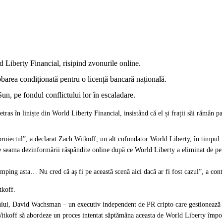
Liberty Financial, risipind zvonurile online.
barea condiționată pentru o licență bancară națională.
un, pe fondul conflictului lor în escaladare.
etras în liniște din World Liberty Financial, insistând că el și frații săi rămân 
oiectul”, a declarat Zach Witkoff, un alt cofondator World Liberty, în timpul u
e seama dezinformării răspândite online după ce World Liberty a eliminat de pe 
 împing asta… Nu cred că aș fi pe această scenă aici dacă ar fi fost cazul”, a co
itkoff.
lului, David Wachsman – un executiv independent de PR cripto care gestionează 
Witkoff să abordeze un proces
intentat
săptămâna aceasta de World Liberty împotr