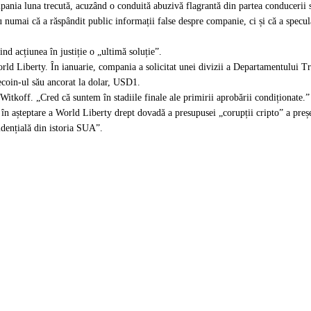
ania luna trecută, acuzând o conduită abuzivă flagrantă din partea conducerii s
umai că a răspândit public informații false despre companie, ci și că a specula
d acțiunea în justiție o „ultimă soluție”.
orld Liberty. În ianuarie, compania a
solicitat
unei divizii a Departamentului Tr
ecoin-ul său ancorat la dolar,
USD1
.
itkoff. „Cred că suntem în stadiile finale ale primirii aprobării condiționate.”
ă în așteptare a World Liberty drept dovadă a presupusei „corupții cripto” a pr
idențială din istoria SUA
”.