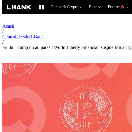
Cumpără Crypto
Piețe
Futures
Acasă
/
Centrul de știri LBank
/
Fiii lui Trump nu au părăsit World Liberty Financial, susține firma cry