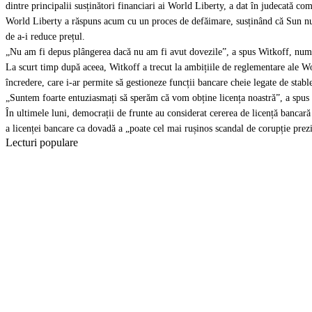
dintre principalii susținători financiari ai World Liberty, a
dat în judecată
comp
World Liberty a răspuns acum cu un proces de defăimare, susținând că Sun nu n
de a-i reduce prețul.
„Nu am fi depus plângerea dacă nu am fi avut dovezile”, a spus Witkoff, numin
La scurt timp după aceea, Witkoff a trecut la ambițiile de reglementare ale W
încredere, care i-ar permite să gestioneze funcții bancare cheie legate de stabl
„Suntem foarte entuziasmați să sperăm că vom obține licența noastră”, a spus W
În ultimele luni, democrații de frunte au considerat cererea de licență bancar
a licenței bancare ca dovadă a „p
oate cel mai rușinos scandal de corupție prez
Lecturi populare