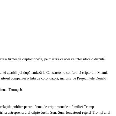
parte a firmei de criptomonede, pe măsură ce aceasta intensifică o dispută
nei apariții joi după-amiază la Consensus, o conferință cripto din Miami.
site-ul companiei o listă de cofondatori, inclusiv pe Președintele Donald
ntinuat Trump Jr.
relațiile publice pentru firma de criptomonede a familiei Trump.
iva antreprenorului cripto Justin Sun. Sun, fondatorul rețelei Tron și unul