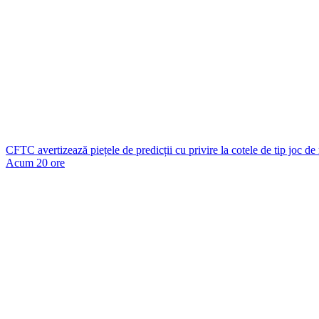
CFTC avertizează piețele de predicții cu privire la cotele de tip joc de
Acum 20 ore