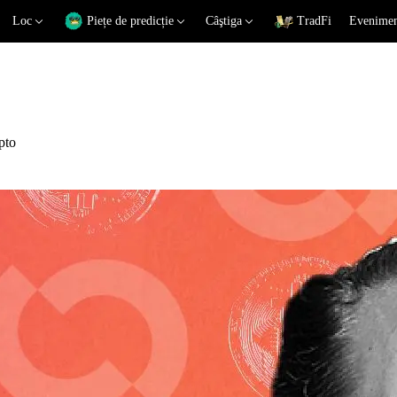
Loc
Piețe de predicție
Câştiga
TradFi
Eveniment
pto