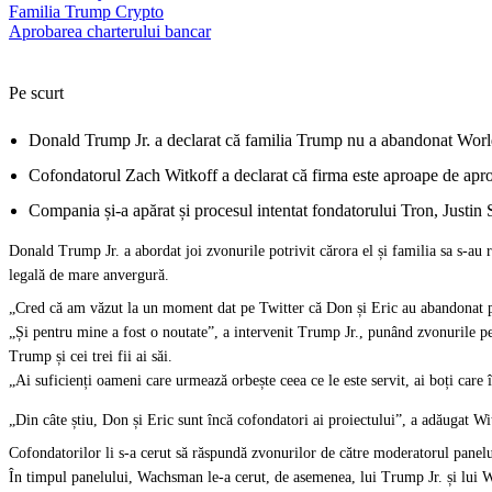
Familia Trump Crypto
Aprobarea charterului bancar
Pe scurt
Donald Trump Jr. a declarat că familia Trump nu a abandonat World 
Cofondatorul Zach Witkoff a declarat că firma este aproape de apro
Compania și-a apărat și procesul intentat fondatorului Tron, Justin S
Donald Trump Jr. a abordat joi zvonurile potrivit cărora el și familia sa s-au r
legală de mare anvergură.
„Cred că am văzut la un moment dat pe Twitter că Don și Eric au abandonat pr
„Și pentru mine a fost o noutate”, a intervenit Trump Jr., punând zvonurile p
Trump și cei trei fii ai săi.
„Ai suficienți oameni care urmează orbește ceea ce le este servit, ai boți care
„Din câte știu, Don și Eric sunt încă cofondatori ai proiectului”, a adăugat W
Cofondatorilor li s-a cerut să răspundă zvonurilor de către moderatorul pane
În timpul panelului, Wachsman le-a cerut, de asemenea, lui Trump Jr. și lui 