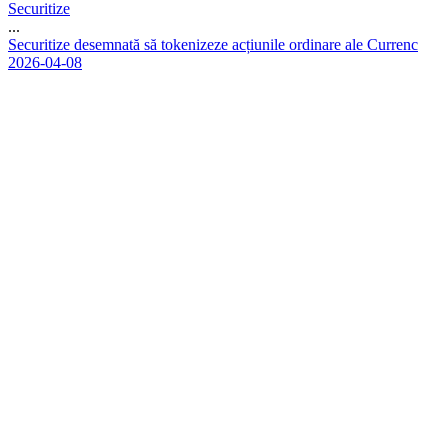
Securitize
...
S
e
c
u
r
i
t
i
z
e
d
e
s
e
m
n
a
t
ă
s
ă
t
o
k
e
n
i
z
e
z
e
a
c
ț
i
u
n
i
l
e
o
r
d
i
n
a
r
e
a
l
e
C
u
r
r
e
n
c
2026-04-08