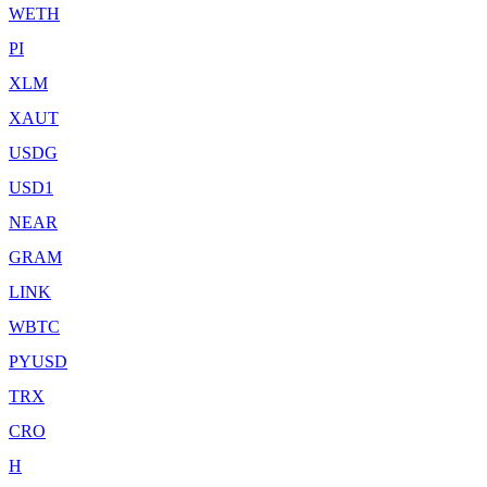
WETH
PI
XLM
XAUT
USDG
USD1
NEAR
GRAM
LINK
WBTC
PYUSD
TRX
CRO
H