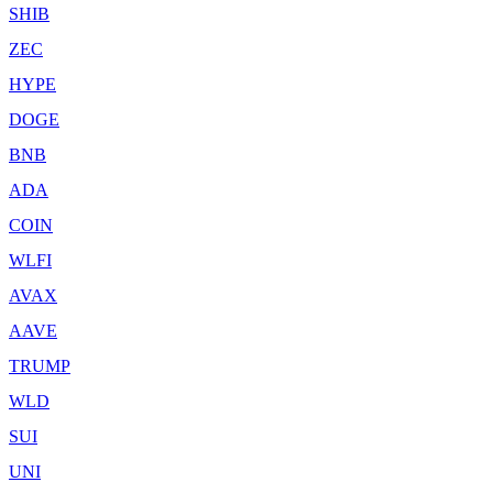
SHIB
ZEC
HYPE
DOGE
BNB
ADA
COIN
WLFI
AVAX
AAVE
TRUMP
WLD
SUI
UNI