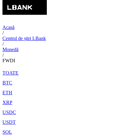
Acasă
/
Centrul de știri LBank
/
Monedă
/
FWDI
TOATE
BTC
ETH
XRP
USDC
USDT
SOL