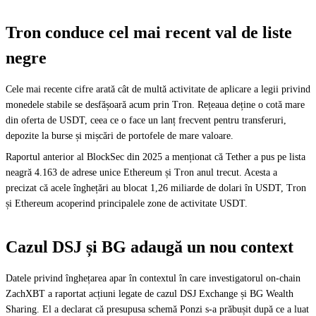
Tron conduce cel mai recent val de liste
negre
Cele mai recente cifre arată cât de multă activitate de aplicare a legii privind
monedele stabile se desfășoară acum prin Tron. Rețeaua deține o cotă mare
din oferta de USDT, ceea ce o face un lanț frecvent pentru transferuri,
depozite la burse și mișcări de portofele de mare valoare.
Raportul anterior al BlockSec din 2025 a menționat că Tether a pus pe lista
neagră 4.163 de adrese unice Ethereum și Tron anul trecut. Acesta a
precizat că acele înghețări au blocat 1,26 miliarde de dolari în USDT, Tron
și Ethereum acoperind principalele zone de activitate USDT.
Cazul DSJ și BG adaugă un nou context
Datele privind înghețarea apar în contextul în care investigatorul on-chain
ZachXBT a raportat acțiuni legate de cazul DSJ Exchange și BG Wealth
Sharing. El a declarat că presupusa schemă Ponzi s-a prăbușit după ce a luat