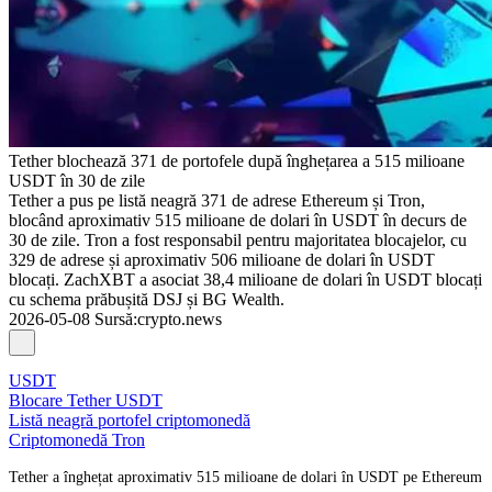
Tether blochează 371 de portofele după înghețarea a 515 milioane
USDT în 30 de zile
Tether a pus pe listă neagră 371 de adrese Ethereum și Tron,
blocând aproximativ 515 milioane de dolari în USDT în decurs de
30 de zile. Tron a fost responsabil pentru majoritatea blocajelor, cu
329 de adrese și aproximativ 506 milioane de dolari în USDT
blocați. ZachXBT a asociat 38,4 milioane de dolari în USDT blocați
cu schema prăbușită DSJ și BG Wealth.
2026-05-08
Sursă
:
crypto.news
USDT
Blocare Tether USDT
Listă neagră portofel criptomonedă
Criptomonedă Tron
Tether a înghețat aproximativ 515 milioane de dolari în USDT pe Ethereum