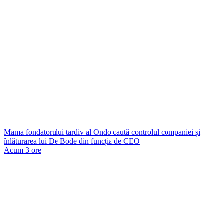
Mama fondatorului tardiv al Ondo caută controlul companiei și
înlăturarea lui De Bode din funcția de CEO
Acum 3 ore