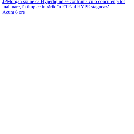
JPMorgan spune că Hyperliquid se confruntă cu o concurență tot
mai mare, în timp ce intrările în ETF-ul HYPE stagnează
Acum 6 ore