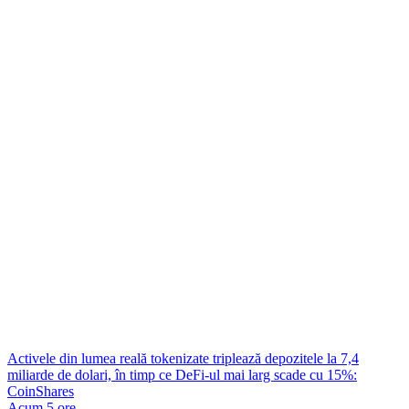
Activele din lumea reală tokenizate triplează depozitele la 7,4
miliarde de dolari, în timp ce DeFi-ul mai larg scade cu 15%:
CoinShares
Acum 5 ore