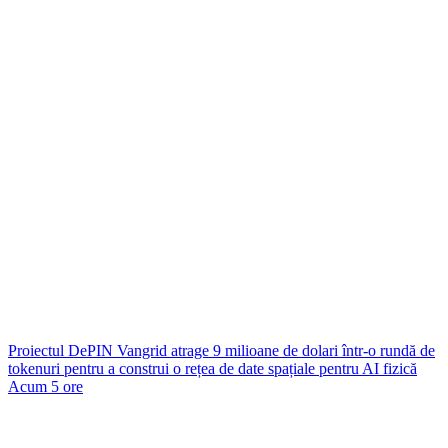
Proiectul DePIN Vangrid atrage 9 milioane de dolari într-o rundă de
tokenuri pentru a construi o rețea de date spațiale pentru AI fizică
Acum 5 ore