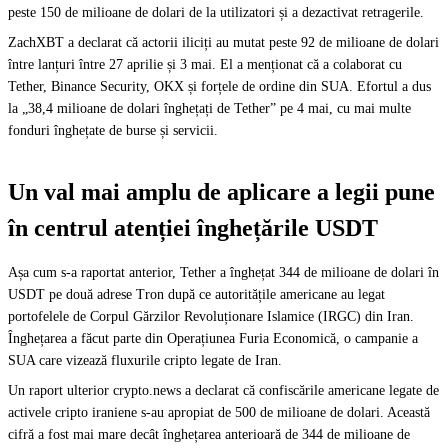
peste 150 de milioane de dolari de la utilizatori și a dezactivat retragerile.
ZachXBT a declarat că actorii iliciți au mutat peste 92 de milioane de dolari
între lanțuri între 27 aprilie și 3 mai. El a menționat că a colaborat cu
Tether, Binance Security, OKX și forțele de ordine din SUA. Efortul a dus
la „38,4 milioane de dolari înghețați de Tether” pe 4 mai, cu mai multe
fonduri înghețate de burse și servicii.
Un val mai amplu de aplicare a legii pune
în centrul atenției înghețările USDT
Așa cum s-a raportat anterior, Tether a înghețat 344 de milioane de dolari în
USDT pe două adrese Tron după ce autoritățile americane au legat
portofelele de Corpul Gărzilor Revoluționare Islamice (IRGC) din Iran.
Înghețarea a făcut parte din Operațiunea Furia Economică, o campanie a
SUA care vizează fluxurile cripto legate de Iran.
Un raport ulterior crypto.news a declarat că confiscările americane legate de
activele cripto iraniene s-au apropiat de 500 de milioane de dolari. Această
cifră a fost mai mare decât înghețarea anterioară de 344 de milioane de