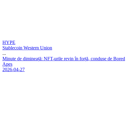
HYPE
Stablecoin Western Union
...
M
i
n
u
t
e
d
e
d
i
m
i
n
e
a
ț
ă
:
N
F
T
-
u
r
i
l
e
r
e
v
i
n
î
n
f
o
r
ț
ă
,
c
o
n
d
u
s
e
d
e
B
o
r
e
d
A
p
e
s
2026-04-27