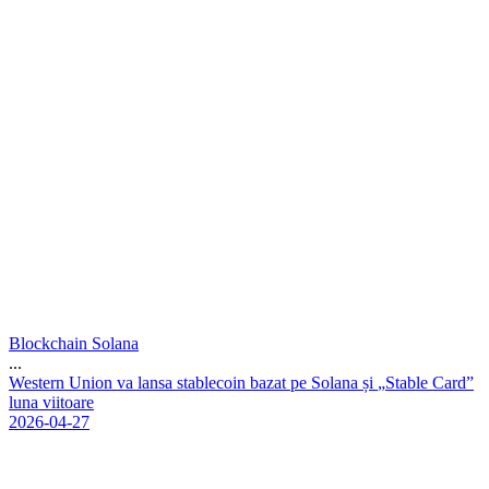
Blockchain Solana
...
W
e
s
t
e
r
n
U
n
i
o
n
v
a
l
a
n
s
a
s
t
a
b
l
e
c
o
i
n
b
a
z
a
t
p
e
S
o
l
a
n
a
ș
i
„
S
t
a
b
l
e
C
a
r
d
”
l
u
n
a
v
i
i
t
o
a
r
e
2026-04-27