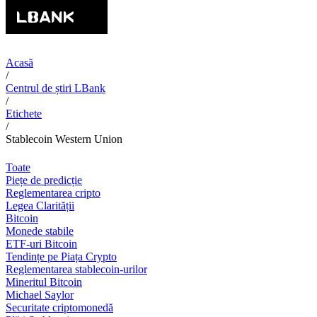
Acasă
/
Centrul de știri LBank
/
Etichete
/
Stablecoin Western Union
Toate
Piețe de predicție
Reglementarea cripto
Legea Clarității
Bitcoin
Monede stabile
ETF-uri Bitcoin
Tendințe pe Piața Crypto
Reglementarea stablecoin-urilor
Mineritul Bitcoin
Michael Saylor
Securitate criptomonedă