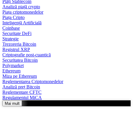
Plăți Stablecoin
Analiză piață crypto
Piața criptomonedelor
Piața Cripto
Inteligență Artificială
Coinbase
Securitate DeFi
Strategie
Trezoreria Bitcoin
Registrul XRP
Criptografie post-cuantică
Securitatea Bitcoin
Polymarket
Ethereum
Miza pe Ethereum
Reglementarea Criptomonedelor
Analiză preț Bitcoin
Reglementare CFTC
Regulamentul MiCA
Mai mult