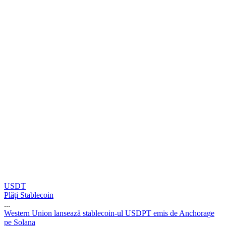
USDT
Plăți Stablecoin
...
W
e
s
t
e
r
n
U
n
i
o
n
l
a
n
s
e
a
z
ă
s
t
a
b
l
e
c
o
i
n
-
u
l
U
S
D
P
T
e
m
i
s
d
e
A
n
c
h
o
r
a
g
e
p
e
S
o
l
a
n
a