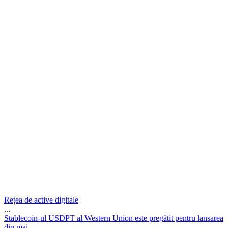
Rețea de active digitale
...
S
t
a
b
l
e
c
o
i
n
-
u
l
U
S
D
P
T
a
l
W
e
s
t
e
r
n
U
n
i
o
n
e
s
t
e
p
r
e
g
ă
t
i
t
p
e
n
t
r
u
l
a
n
s
a
r
e
a
d
i
n
m
a
i