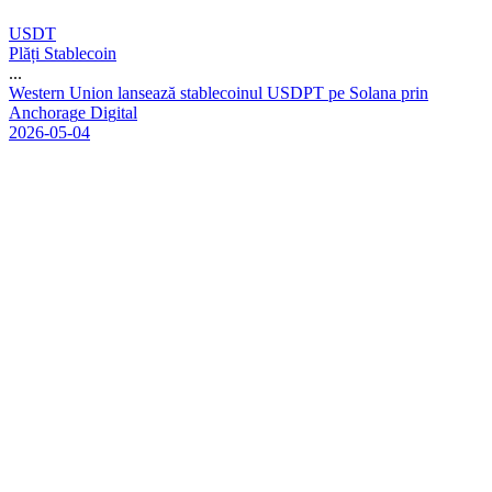
USDT
Plăți Stablecoin
...
W
e
s
t
e
r
n
U
n
i
o
n
l
a
n
s
e
a
z
ă
s
t
a
b
l
e
c
o
i
n
u
l
U
S
D
P
T
p
e
S
o
l
a
n
a
p
r
i
n
A
n
c
h
o
r
a
g
e
D
i
g
i
t
a
l
2026-05-04