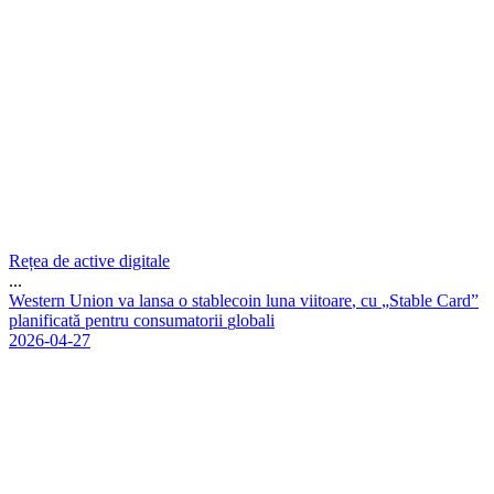
Rețea de active digitale
...
W
e
s
t
e
r
n
U
n
i
o
n
v
a
l
a
n
s
a
o
s
t
a
b
l
e
c
o
i
n
l
u
n
a
v
i
i
t
o
a
r
e
,
c
u
„
S
t
a
b
l
e
C
a
r
d
”
p
l
a
n
i
f
i
c
a
t
ă
p
e
n
t
r
u
c
o
n
s
u
m
a
t
o
r
i
i
g
l
o
b
a
l
i
2026-04-27