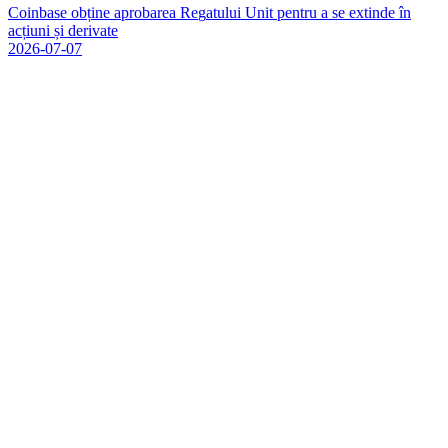
C
o
i
n
b
a
s
e
o
b
ț
i
n
e
a
p
r
o
b
a
r
e
a
R
e
g
a
t
u
l
u
i
U
n
i
t
p
e
n
t
r
u
a
s
e
e
x
t
i
n
d
e
î
n
a
c
ț
i
u
n
i
ș
i
d
e
r
i
v
a
t
e
2026-07-07