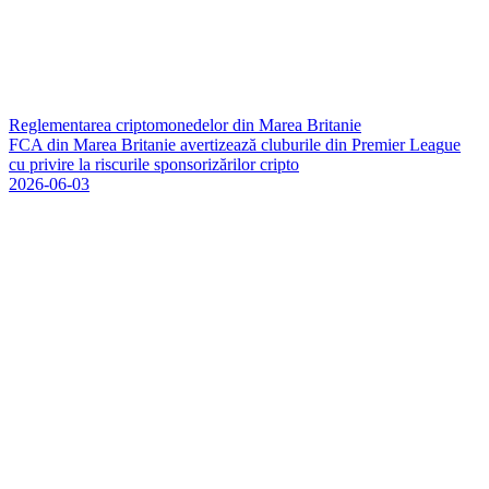
Reglementarea criptomonedelor din Marea Britanie
F
C
A
d
i
n
M
a
r
e
a
B
r
i
t
a
n
i
e
a
v
e
r
t
i
z
e
a
z
ă
c
l
u
b
u
r
i
l
e
d
i
n
P
r
e
m
i
e
r
L
e
a
g
u
e
c
u
p
r
i
v
i
r
e
l
a
r
i
s
c
u
r
i
l
e
s
p
o
n
s
o
r
i
z
ă
r
i
l
o
r
c
r
i
p
t
o
2026-06-03