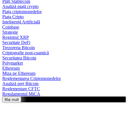
Plăți Stablecoin
Analiză piață crypto
Piața criptomonedelor
Piața Cripto
Inteligență Artificială
Coinbase
Strategie
Registrul XRP
Securitate DeFi
Trezoreria Bitcoin
Criptografie post-cuantică
Securitatea Bitcoin
Polymarket
Ethereum
Miza pe Ethereum
Reglementarea Criptomonedelor
Analiză preț Bitcoin
Reglementare CFTC
Regulamentul MiCA
Mai mult