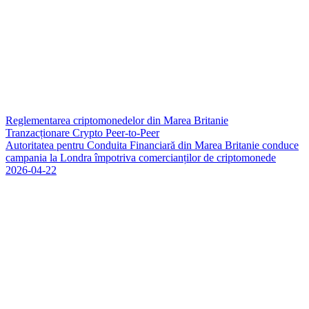
Reglementarea criptomonedelor din Marea Britanie
Tranzacționare Crypto Peer-to-Peer
A
u
t
o
r
i
t
a
t
e
a
p
e
n
t
r
u
C
o
n
d
u
i
t
a
F
i
n
a
n
c
i
a
r
ă
d
i
n
M
a
r
e
a
B
r
i
t
a
n
i
e
c
o
n
d
u
c
e
c
a
m
p
a
n
i
a
l
a
L
o
n
d
r
a
î
m
p
o
t
r
i
v
a
c
o
m
e
r
c
i
a
n
ț
i
l
o
r
d
e
c
r
i
p
t
o
m
o
n
e
d
e
2026-04-22