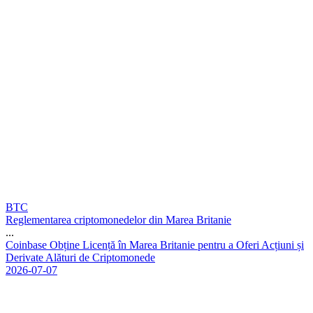
BTC
Reglementarea criptomonedelor din Marea Britanie
...
C
o
i
n
b
a
s
e
O
b
ț
i
n
e
L
i
c
e
n
ț
ă
î
n
M
a
r
e
a
B
r
i
t
a
n
i
e
p
e
n
t
r
u
a
O
f
e
r
i
A
c
ț
i
u
n
i
ș
i
D
e
r
i
v
a
t
e
A
l
ă
t
u
r
i
d
e
C
r
i
p
t
o
m
o
n
e
d
e
2026-07-07