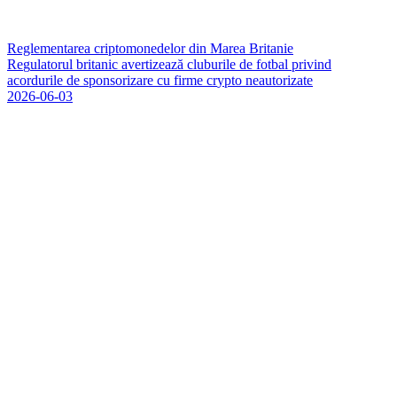
Reglementarea criptomonedelor din Marea Britanie
R
e
g
u
l
a
t
o
r
u
l
b
r
i
t
a
n
i
c
a
v
e
r
t
i
z
e
a
z
ă
c
l
u
b
u
r
i
l
e
d
e
f
o
t
b
a
l
p
r
i
v
i
n
d
a
c
o
r
d
u
r
i
l
e
d
e
s
p
o
n
s
o
r
i
z
a
r
e
c
u
f
i
r
m
e
c
r
y
p
t
o
n
e
a
u
t
o
r
i
z
a
t
e
2026-06-03