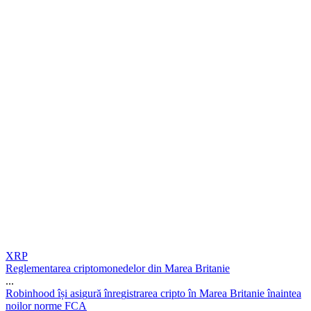
XRP
Reglementarea criptomonedelor din Marea Britanie
...
R
o
b
i
n
h
o
o
d
î
ș
i
a
s
i
g
u
r
ă
î
n
r
e
g
i
s
t
r
a
r
e
a
c
r
i
p
t
o
î
n
M
a
r
e
a
B
r
i
t
a
n
i
e
î
n
a
i
n
t
e
a
n
o
i
l
o
r
n
o
r
m
e
F
C
A