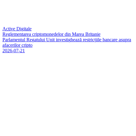
Active Digitale
Reglementarea criptomonedelor din Marea Britanie
P
a
r
l
a
m
e
n
t
u
l
R
e
g
a
t
u
l
u
i
U
n
i
t
i
n
v
e
s
t
i
g
h
e
a
z
ă
r
e
s
t
r
i
c
ț
i
i
l
e
b
a
n
c
a
r
e
a
s
u
p
r
a
a
f
a
c
e
r
i
l
o
r
c
r
i
p
t
o
2026-07-21