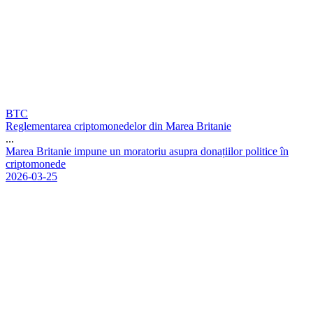
BTC
Reglementarea criptomonedelor din Marea Britanie
...
M
a
r
e
a
B
r
i
t
a
n
i
e
i
m
p
u
n
e
u
n
m
o
r
a
t
o
r
i
u
a
s
u
p
r
a
d
o
n
a
ț
i
i
l
o
r
p
o
l
i
t
i
c
e
î
n
c
r
i
p
t
o
m
o
n
e
d
e
2026-03-25