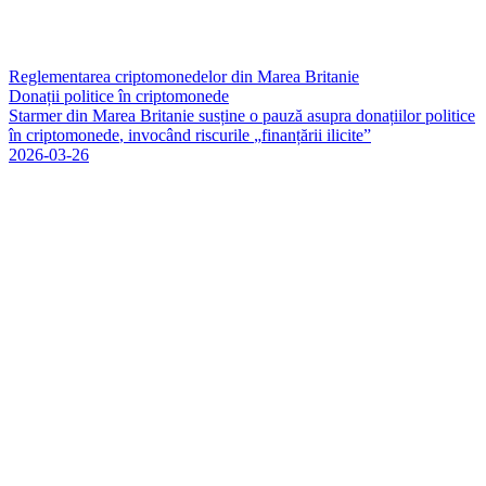
Reglementarea criptomonedelor din Marea Britanie
Donații politice în criptomonede
S
t
a
r
m
e
r
d
i
n
M
a
r
e
a
B
r
i
t
a
n
i
e
s
u
s
ț
i
n
e
o
p
a
u
z
ă
a
s
u
p
r
a
d
o
n
a
ț
i
i
l
o
r
p
o
l
i
t
i
c
e
î
n
c
r
i
p
t
o
m
o
n
e
d
e
,
i
n
v
o
c
â
n
d
r
i
s
c
u
r
i
l
e
„
f
i
n
a
n
ț
ă
r
i
i
i
l
i
c
i
t
e
”
2026-03-26