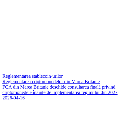
Reglementarea stablecoin-urilor
Reglementarea criptomonedelor din Marea Britanie
F
C
A
d
i
n
M
a
r
e
a
B
r
i
t
a
n
i
e
d
e
s
c
h
i
d
e
c
o
n
s
u
l
t
a
r
e
a
f
i
n
a
l
ă
p
r
i
v
i
n
d
c
r
i
p
t
o
m
o
n
e
d
e
l
e
î
n
a
i
n
t
e
d
e
i
m
p
l
e
m
e
n
t
a
r
e
a
r
e
g
i
m
u
l
u
i
d
i
n
2
0
2
7
2026-04-16