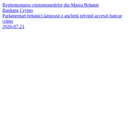
Reglementarea criptomonedelor din Marea Britanie
Banking Crypto
P
a
r
l
a
m
e
n
t
a
r
i
b
r
i
t
a
n
i
c
i
l
a
n
s
e
a
z
ă
o
a
n
c
h
e
t
ă
p
r
i
v
i
n
d
a
c
c
e
s
u
l
b
a
n
c
a
r
c
r
i
p
t
o
2026-07-21