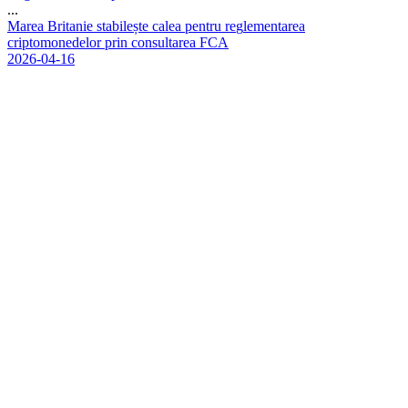
...
M
a
r
e
a
B
r
i
t
a
n
i
e
s
t
a
b
i
l
e
ș
t
e
c
a
l
e
a
p
e
n
t
r
u
r
e
g
l
e
m
e
n
t
a
r
e
a
c
r
i
p
t
o
m
o
n
e
d
e
l
o
r
p
r
i
n
c
o
n
s
u
l
t
a
r
e
a
F
C
A
2026-04-16