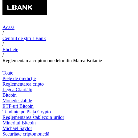
Acasă
/
Centrul de știri LBank
/
Etichete
/
Reglementarea criptomonedelor din Marea Britanie
Toate
Piețe de predicție
Reglementarea cripto
Legea Clarității
Bitcoin
Monede stabile
ETF-uri Bitcoin
Tendințe pe Piața Crypto
Reglementarea stablecoin-urilor
Mineritul Bitcoin
Michael Saylor
Securitate criptomonedă