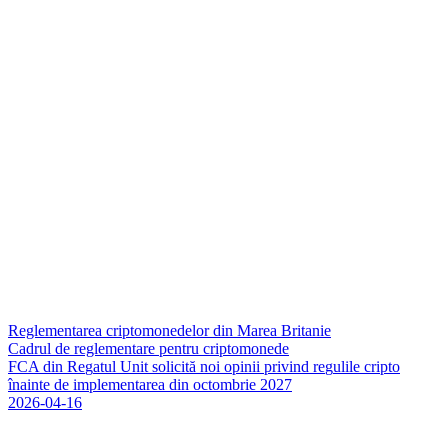
Reglementarea criptomonedelor din Marea Britanie
Cadrul de reglementare pentru criptomonede
F
C
A
d
i
n
R
e
g
a
t
u
l
U
n
i
t
s
o
l
i
c
i
t
ă
n
o
i
o
p
i
n
i
i
p
r
i
v
i
n
d
r
e
g
u
l
i
l
e
c
r
i
p
t
o
î
n
a
i
n
t
e
d
e
i
m
p
l
e
m
e
n
t
a
r
e
a
d
i
n
o
c
t
o
m
b
r
i
e
2
0
2
7
2026-04-16