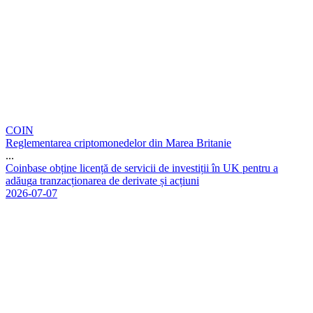
COIN
Reglementarea criptomonedelor din Marea Britanie
...
C
o
i
n
b
a
s
e
o
b
ț
i
n
e
l
i
c
e
n
ț
ă
d
e
s
e
r
v
i
c
i
i
d
e
i
n
v
e
s
t
i
ț
i
i
î
n
U
K
p
e
n
t
r
u
a
a
d
ă
u
g
a
t
r
a
n
z
a
c
ț
i
o
n
a
r
e
a
d
e
d
e
r
i
v
a
t
e
ș
i
a
c
ț
i
u
n
i
2026-07-07