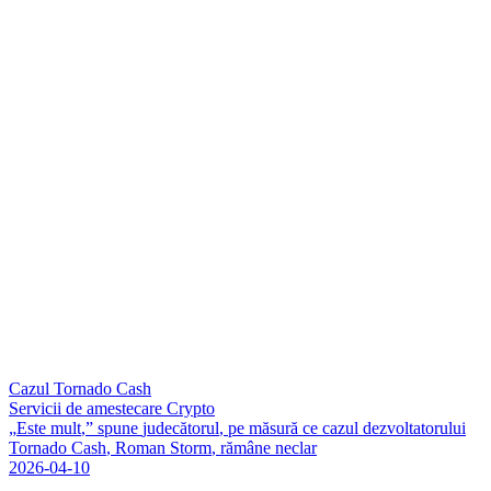
Cazul Tornado Cash
Servicii de amestecare Crypto
„
E
s
t
e
m
u
l
t
,
”
s
p
u
n
e
j
u
d
e
c
ă
t
o
r
u
l
,
p
e
m
ă
s
u
r
ă
c
e
c
a
z
u
l
d
e
z
v
o
l
t
a
t
o
r
u
l
u
i
T
o
r
n
a
d
o
C
a
s
h
,
R
o
m
a
n
S
t
o
r
m
,
r
ă
m
â
n
e
n
e
c
l
a
r
2026-04-10