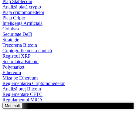
Plăți Stablecoin
Analiză piață crypto
Piața criptomonedelor
Piața Cripto
Inteligență Artificială
Coinbase
Securitate DeFi
Strategie
Trezoreria Bitcoin
Criptografie post-cuantică
Registrul XRP
Securitatea Bitcoin
Polymarket
Ethereum
Miza pe Ethereum
Reglementarea Criptomonedelor
Analiză preț Bitcoin
Reglementare CFTC
Regulamentul MiCA
Mai mult