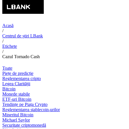
Acasă
/
Centrul de știri LBank
/
Etichete
/
Cazul Tornado Cash
Toate
Piețe de predicție
Reglementarea cripto
Legea Clarității
Bitcoin
Monede stabile
ETF-uri Bitcoin
Tendințe pe Piața Crypto
Reglementarea stablecoin-urilor
Mineritul Bitcoin
Michael Saylor
Securitate criptomonedă