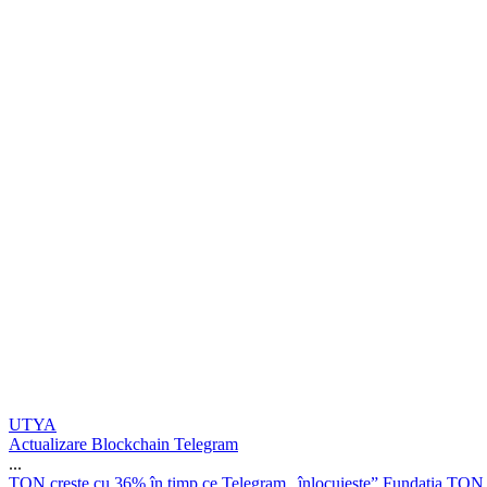
UTYA
Actualizare Blockchain Telegram
...
T
O
N
c
r
e
ș
t
e
c
u
3
6
%
î
n
t
i
m
p
c
e
T
e
l
e
g
r
a
m
„
î
n
l
o
c
u
i
e
ș
t
e
”
F
u
n
d
a
ț
i
a
T
O
N