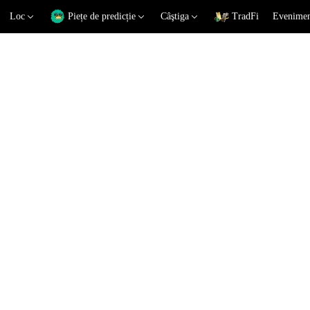
Loc
Piețe de predicție
Câştiga
TradFi
Eveniment