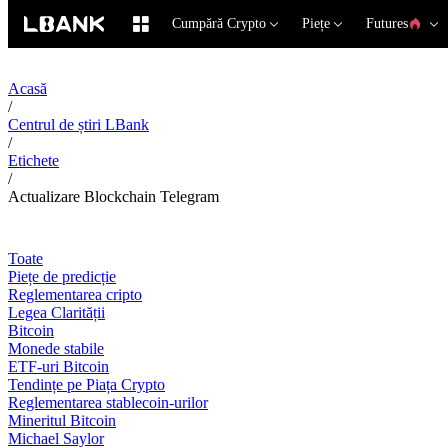
Cumpără Crypto
Piețe
Futures
Acasă
/
Centrul de știri LBank
/
Etichete
/
Actualizare Blockchain Telegram
Toate
Piețe de predicție
Reglementarea cripto
Legea Clarității
Bitcoin
Monede stabile
ETF-uri Bitcoin
Tendințe pe Piața Crypto
Reglementarea stablecoin-urilor
Mineritul Bitcoin
Michael Saylor