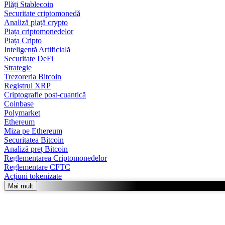
Plăți Stablecoin
Securitate criptomonedă
Analiză piață crypto
Piața criptomonedelor
Piața Cripto
Inteligență Artificială
Securitate DeFi
Strategie
Trezoreria Bitcoin
Registrul XRP
Criptografie post-cuantică
Coinbase
Polymarket
Ethereum
Miza pe Ethereum
Securitatea Bitcoin
Analiză preț Bitcoin
Reglementarea Criptomonedelor
Reglementare CFTC
Acțiuni tokenizate
Mai mult