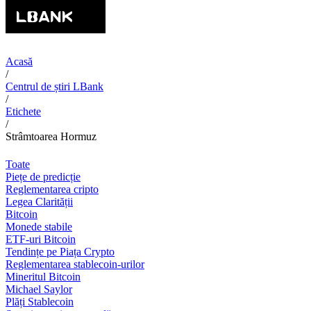
Acasă
/
Centrul de știri LBank
/
Etichete
/
Strâmtoarea Hormuz
Toate
Piețe de predicție
Reglementarea cripto
Legea Clarității
Bitcoin
Monede stabile
ETF-uri Bitcoin
Tendințe pe Piața Crypto
Reglementarea stablecoin-urilor
Mineritul Bitcoin
Michael Saylor
Plăți Stablecoin