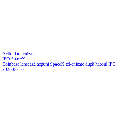
Acțiuni tokenizate
IPO SpaceX
C
o
i
n
b
a
s
e
l
a
n
s
e
a
z
ă
a
c
ț
i
u
n
i
S
p
a
c
e
X
t
o
k
e
n
i
z
a
t
e
d
u
p
ă
h
a
o
s
u
l
I
P
O
2026-06-16