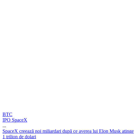
BTC
IPO SpaceX
...
S
p
a
c
e
X
c
r
e
e
a
z
ă
n
o
i
m
i
l
i
a
r
d
a
r
i
d
u
p
ă
c
e
a
v
e
r
e
a
l
u
i
E
l
o
n
M
u
s
k
a
t
i
n
g
e
1
t
r
i
l
i
o
n
d
e
d
o
l
a
r
i