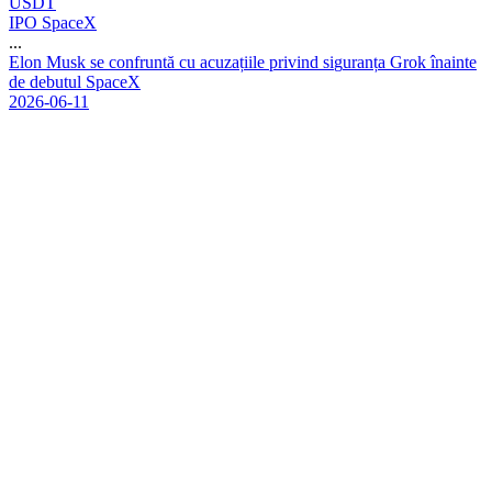
USDT
IPO SpaceX
...
E
l
o
n
M
u
s
k
s
e
c
o
n
f
r
u
n
t
ă
c
u
a
c
u
z
a
ț
i
i
l
e
p
r
i
v
i
n
d
s
i
g
u
r
a
n
ț
a
G
r
o
k
î
n
a
i
n
t
e
d
e
d
e
b
u
t
u
l
S
p
a
c
e
X
2026-06-11