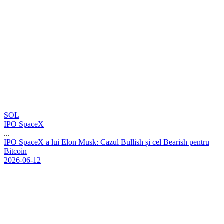
SOL
IPO SpaceX
...
I
P
O
S
p
a
c
e
X
a
l
u
i
E
l
o
n
M
u
s
k
:
C
a
z
u
l
B
u
l
l
i
s
h
ș
i
c
e
l
B
e
a
r
i
s
h
p
e
n
t
r
u
B
i
t
c
o
i
n
2026-06-12