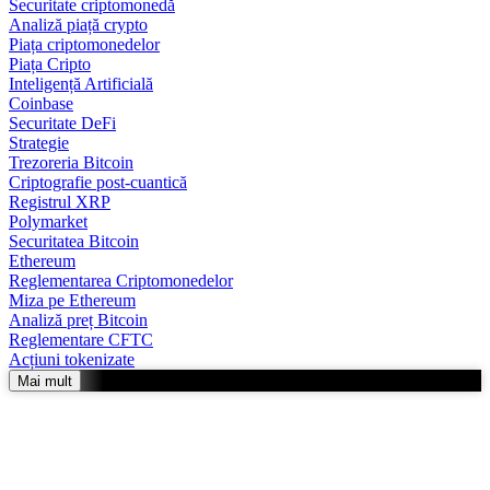
Securitate criptomonedă
Analiză piață crypto
Piața criptomonedelor
Piața Cripto
Inteligență Artificială
Coinbase
Securitate DeFi
Strategie
Trezoreria Bitcoin
Criptografie post-cuantică
Registrul XRP
Polymarket
Securitatea Bitcoin
Ethereum
Reglementarea Criptomonedelor
Miza pe Ethereum
Analiză preț Bitcoin
Reglementare CFTC
Acțiuni tokenizate
Mai mult