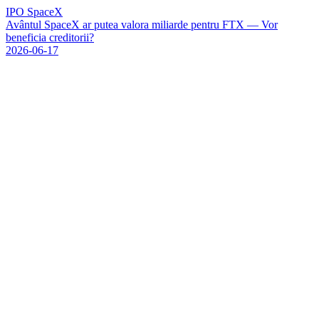
IPO SpaceX
A
v
â
n
t
u
l
S
p
a
c
e
X
a
r
p
u
t
e
a
v
a
l
o
r
a
m
i
l
i
a
r
d
e
p
e
n
t
r
u
F
T
X
—
V
o
r
b
e
n
e
f
i
c
i
a
c
r
e
d
i
t
o
r
i
i
?
2026-06-17