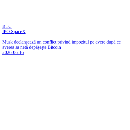
BTC
IPO SpaceX
...
M
u
s
k
d
e
c
l
a
n
ș
e
a
z
ă
u
n
c
o
n
f
l
i
c
t
p
r
i
v
i
n
d
i
m
p
o
z
i
t
u
l
p
e
a
v
e
r
e
d
u
p
ă
c
e
a
v
e
r
e
a
s
a
n
e
t
ă
d
e
p
ă
ș
e
ș
t
e
B
i
t
c
o
i
n
2026-06-16