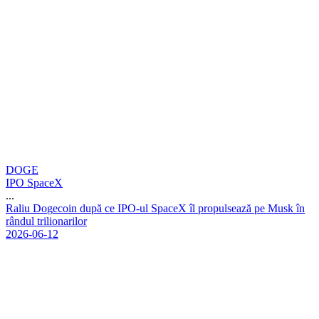
DOGE
IPO SpaceX
...
R
a
l
i
u
D
o
g
e
c
o
i
n
d
u
p
ă
c
e
I
P
O
-
u
l
S
p
a
c
e
X
î
l
p
r
o
p
u
l
s
e
a
z
ă
p
e
M
u
s
k
î
n
r
â
n
d
u
l
t
r
i
l
i
o
n
a
r
i
l
o
r
2026-06-12