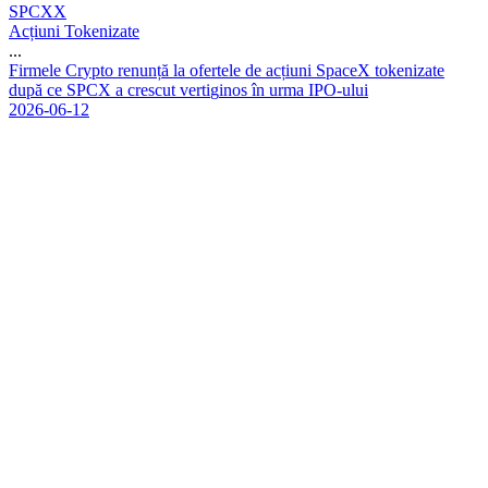
SPCXX
Acțiuni Tokenizate
...
F
i
r
m
e
l
e
C
r
y
p
t
o
r
e
n
u
n
ț
ă
l
a
o
f
e
r
t
e
l
e
d
e
a
c
ț
i
u
n
i
S
p
a
c
e
X
t
o
k
e
n
i
z
a
t
e
d
u
p
ă
c
e
S
P
C
X
a
c
r
e
s
c
u
t
v
e
r
t
i
g
i
n
o
s
î
n
u
r
m
a
I
P
O
-
u
l
u
i
2026-06-12