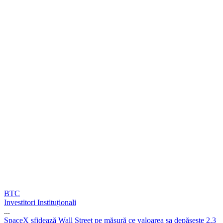
BTC
Investitori Instituționali
...
S
p
a
c
e
X
s
f
i
d
e
a
z
ă
W
a
l
l
S
t
r
e
e
t
p
e
m
ă
s
u
r
ă
c
e
v
a
l
o
a
r
e
a
s
a
d
e
p
ă
ș
e
ș
t
e
2
,
3