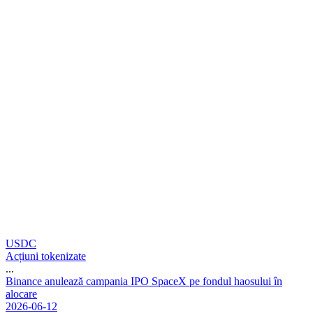
USDC
Acțiuni tokenizate
...
B
i
n
a
n
c
e
a
n
u
l
e
a
z
ă
c
a
m
p
a
n
i
a
I
P
O
S
p
a
c
e
X
p
e
f
o
n
d
u
l
h
a
o
s
u
l
u
i
î
n
a
l
o
c
a
r
e
2026-06-12