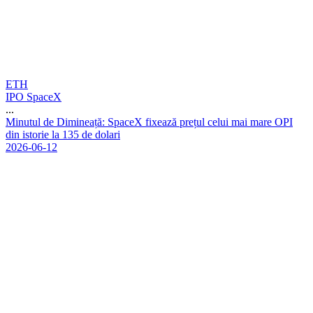
ETH
IPO SpaceX
...
M
i
n
u
t
u
l
d
e
D
i
m
i
n
e
a
ț
ă
:
S
p
a
c
e
X
f
i
x
e
a
z
ă
p
r
e
ț
u
l
c
e
l
u
i
m
a
i
m
a
r
e
O
P
I
d
i
n
i
s
t
o
r
i
e
l
a
1
3
5
d
e
d
o
l
a
r
i
2026-06-12