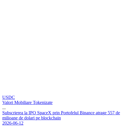
USDC
Valori Mobiliare Tokenizate
...
S
u
b
s
c
r
i
e
r
e
a
l
a
I
P
O
S
p
a
c
e
X
p
r
i
n
P
o
r
t
o
f
e
l
u
l
B
i
n
a
n
c
e
a
t
r
a
g
e
5
5
7
d
e
m
i
l
i
o
a
n
e
d
e
d
o
l
a
r
i
p
e
b
l
o
c
k
c
h
a
i
n
2026-06-12