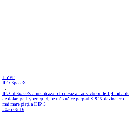
HYPE
IPO SpaceX
...
I
P
O
-
u
l
S
p
a
c
e
X
a
l
i
m
e
n
t
e
a
z
ă
o
f
r
e
n
e
z
i
e
a
t
r
a
n
z
a
c
ț
i
i
l
o
r
d
e
1
,
4
m
i
l
i
a
r
d
e
d
e
d
o
l
a
r
i
p
e
H
y
p
e
r
l
i
q
u
i
d
,
p
e
m
ă
s
u
r
ă
c
e
p
e
r
p
-
u
l
S
P
C
X
d
e
v
i
n
e
c
e
a
m
a
i
m
a
r
e
p
i
a
ț
ă
a
H
I
P
-
3
2026-06-16