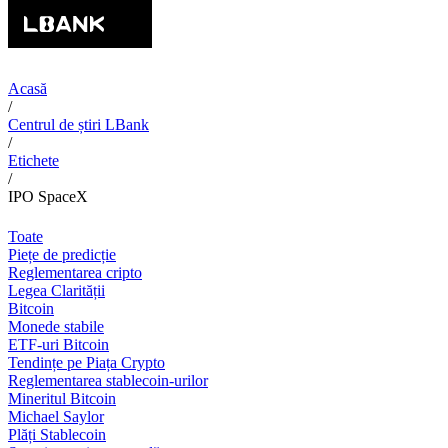
Acasă
/
Centrul de știri LBank
/
Etichete
/
IPO SpaceX
Toate
Piețe de predicție
Reglementarea cripto
Legea Clarității
Bitcoin
Monede stabile
ETF-uri Bitcoin
Tendințe pe Piața Crypto
Reglementarea stablecoin-urilor
Mineritul Bitcoin
Michael Saylor
Plăți Stablecoin