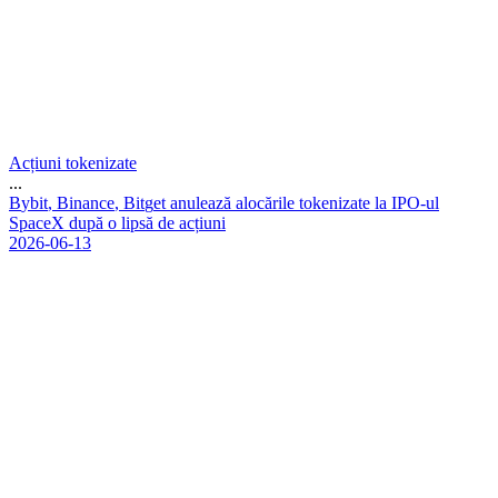
Acțiuni tokenizate
...
B
y
b
i
t
,
B
i
n
a
n
c
e
,
B
i
t
g
e
t
a
n
u
l
e
a
z
ă
a
l
o
c
ă
r
i
l
e
t
o
k
e
n
i
z
a
t
e
l
a
I
P
O
-
u
l
S
p
a
c
e
X
d
u
p
ă
o
l
i
p
s
ă
d
e
a
c
ț
i
u
n
i
2026-06-13