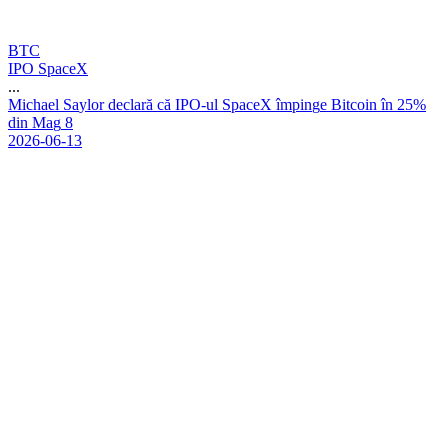
BTC
IPO SpaceX
...
M
i
c
h
a
e
l
S
a
y
l
o
r
d
e
c
l
a
r
ă
c
ă
I
P
O
-
u
l
S
p
a
c
e
X
î
m
p
i
n
g
e
B
i
t
c
o
i
n
î
n
2
5
%
d
i
n
M
a
g
8
2026-06-13