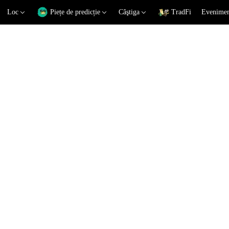
Loc
Piețe de predicție
Câştiga
TradFi
Eveniment