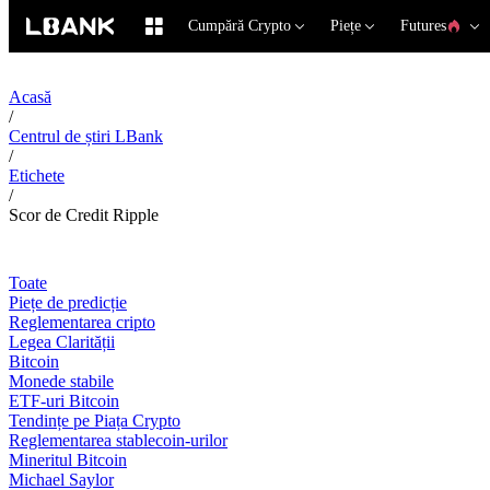
Cumpără Crypto
Piețe
Futures
Acasă
/
Centrul de știri LBank
/
Etichete
/
Scor de Credit Ripple
Toate
Piețe de predicție
Reglementarea cripto
Legea Clarității
Bitcoin
Monede stabile
ETF-uri Bitcoin
Tendințe pe Piața Crypto
Reglementarea stablecoin-urilor
Mineritul Bitcoin
Michael Saylor