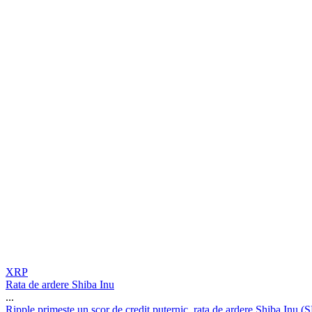
XRP
Rata de ardere Shiba Inu
...
R
i
p
p
l
e
p
r
i
m
e
ș
t
e
u
n
s
c
o
r
d
e
c
r
e
d
i
t
p
u
t
e
r
n
i
c
,
r
a
t
a
d
e
a
r
d
e
r
e
S
h
i
b
a
I
n
u
(
S