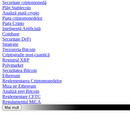
Securitate criptomonedă
Plăți Stablecoin
Analiză piață crypto
Piața criptomonedelor
Piața Cripto
Inteligență Artificială
Coinbase
Securitate DeFi
Strategie
Trezoreria Bitcoin
Criptografie post-cuantică
Registrul XRP
Polymarket
Securitatea Bitcoin
Ethereum
Reglementarea Criptomonedelor
Miza pe Ethereum
Analiză preț Bitcoin
Reglementare CFTC
Regulamentul MiCA
Mai mult