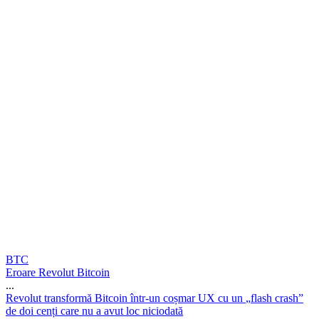
BTC
Eroare Revolut Bitcoin
...
R
e
v
o
l
u
t
t
r
a
n
s
f
o
r
m
ă
B
i
t
c
o
i
n
î
n
t
r
-
u
n
c
o
ș
m
a
r
U
X
c
u
u
n
„
f
l
a
s
h
c
r
a
s
h
”
d
e
d
o
i
c
e
n
ț
i
c
a
r
e
n
u
a
a
v
u
t
l
o
c
n
i
c
i
o
d
a
t
ă