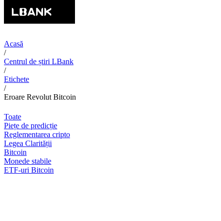
Acasă
/
Centrul de știri LBank
/
Etichete
/
Eroare Revolut Bitcoin
Toate
Piețe de predicție
Reglementarea cripto
Legea Clarității
Bitcoin
Monede stabile
ETF-uri Bitcoin