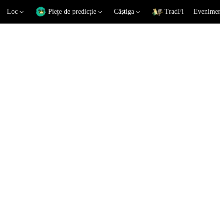
Loc
Piețe de predicție
Câştiga
TradFi
Eveniment