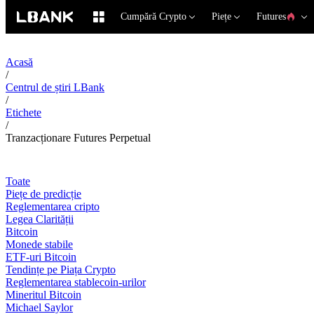
Cumpără Crypto
Piețe
Futures
Acasă
/
Centrul de știri LBank
/
Etichete
/
Tranzacționare Futures Perpetual
Toate
Piețe de predicție
Reglementarea cripto
Legea Clarității
Bitcoin
Monede stabile
ETF-uri Bitcoin
Tendințe pe Piața Crypto
Reglementarea stablecoin-urilor
Mineritul Bitcoin
Michael Saylor