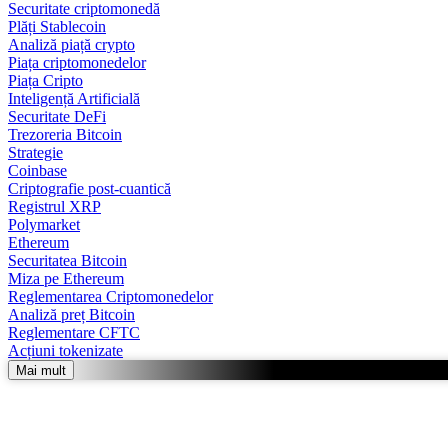
Securitate criptomonedă
Plăți Stablecoin
Analiză piață crypto
Piața criptomonedelor
Piața Cripto
Inteligență Artificială
Securitate DeFi
Trezoreria Bitcoin
Strategie
Coinbase
Criptografie post-cuantică
Registrul XRP
Polymarket
Ethereum
Securitatea Bitcoin
Miza pe Ethereum
Reglementarea Criptomonedelor
Analiză preț Bitcoin
Reglementare CFTC
Acțiuni tokenizate
Mai mult