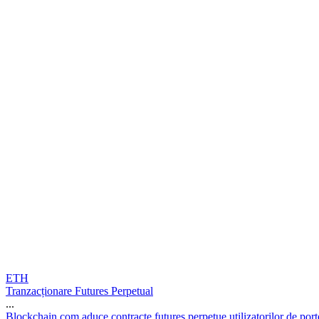
ETH
Tranzacționare Futures Perpetual
...
B
l
o
c
k
c
h
a
i
n
.
c
o
m
a
d
u
c
e
c
o
n
t
r
a
c
t
e
f
u
t
u
r
e
s
p
e
r
p
e
t
u
e
u
t
i
l
i
z
a
t
o
r
i
l
o
r
d
e
p
o
r
t