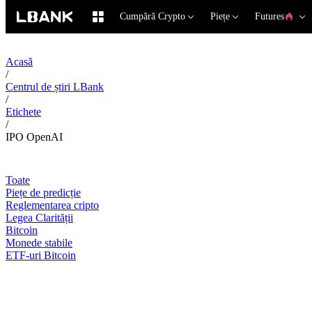
Cumpără Crypto
Piețe
Futures
Acasă
/
Centrul de știri LBank
/
Etichete
/
IPO OpenAI
Toate
Piețe de predicție
Reglementarea cripto
Legea Clarității
Bitcoin
Monede stabile
ETF-uri Bitcoin