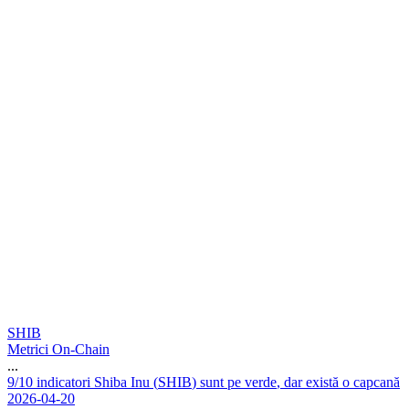
SHIB
Metrici On-Chain
...
9
/
1
0
i
n
d
i
c
a
t
o
r
i
S
h
i
b
a
I
n
u
(
S
H
I
B
)
s
u
n
t
p
e
v
e
r
d
e
,
d
a
r
e
x
i
s
t
ă
o
c
a
p
c
a
n
ă
2026-04-20