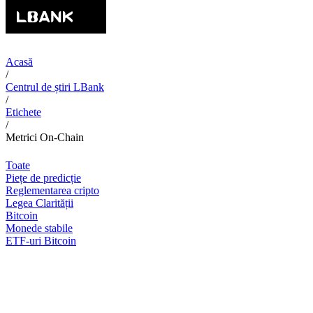
Acasă
/
Centrul de știri LBank
/
Etichete
/
Metrici On-Chain
Toate
Piețe de predicție
Reglementarea cripto
Legea Clarității
Bitcoin
Monede stabile
ETF-uri Bitcoin