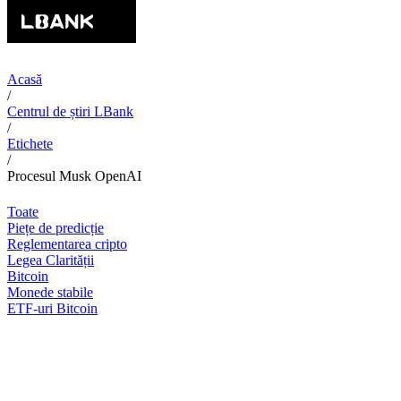
Acasă
/
Centrul de știri LBank
/
Etichete
/
Procesul Musk OpenAI
Toate
Piețe de predicție
Reglementarea cripto
Legea Clarității
Bitcoin
Monede stabile
ETF-uri Bitcoin