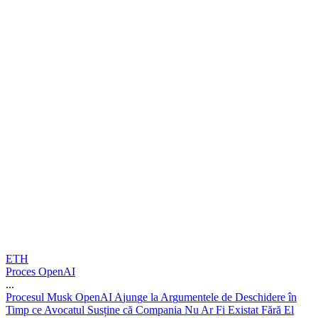
ETH
Proces OpenAI
...
P
r
o
c
e
s
u
l
M
u
s
k
O
p
e
n
A
I
A
j
u
n
g
e
l
a
A
r
g
u
m
e
n
t
e
l
e
d
e
D
e
s
c
h
i
d
e
r
e
î
n
T
i
m
p
c
e
A
v
o
c
a
t
u
l
S
u
s
ț
i
n
e
c
ă
C
o
m
p
a
n
i
a
N
u
A
r
F
i
E
x
i
s
t
a
t
F
ă
r
ă
E
l