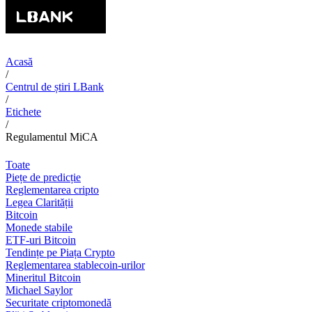
Acasă
/
Centrul de știri LBank
/
Etichete
/
Regulamentul MiCA
Toate
Piețe de predicție
Reglementarea cripto
Legea Clarității
Bitcoin
Monede stabile
ETF-uri Bitcoin
Tendințe pe Piața Crypto
Reglementarea stablecoin-urilor
Mineritul Bitcoin
Michael Saylor
Securitate criptomonedă