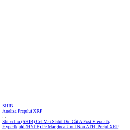
SHIB
Analiza Prețului XRP
...
S
h
i
b
a
I
n
u
(
S
H
I
B
)
C
e
l
M
a
i
S
t
a
b
i
l
D
i
n
C
â
t
A
F
o
s
t
V
r
e
o
d
a
t
ă
,
H
y
p
e
r
l
i
q
u
i
d
(
H
Y
P
E
)
P
e
M
a
r
g
i
n
e
a
U
n
u
i
N
o
u
A
T
H
,
P
r
e
ț
u
l
X
R
P