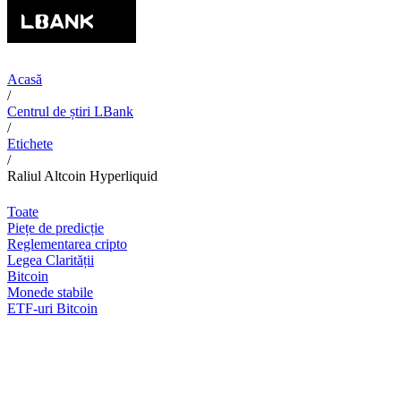
Acasă
/
Centrul de știri LBank
/
Etichete
/
Raliul Altcoin Hyperliquid
Toate
Piețe de predicție
Reglementarea cripto
Legea Clarității
Bitcoin
Monede stabile
ETF-uri Bitcoin