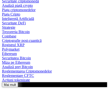
Securitate criptomonedă
Analiză piață crypto
Piața criptomonedelor
Piața Cripto
Inteligență Artificială
Securitate DeFi
Strategie
Trezoreria Bitcoin
Coinbase
Criptografie post-cuantică
Registrul XRP
Polymarket
Ethereum
Securitatea Bitcoin
Miza pe Ethereum
Analiză preț Bitcoin
Reglementarea Criptomonedelor
Reglementare CFTC
Acțiuni tokenizate
Mai mult