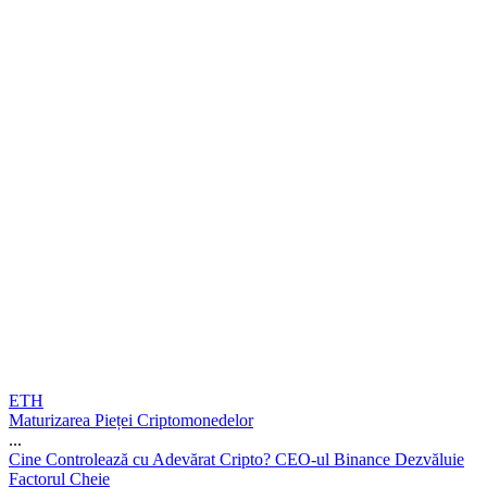
ETH
Maturizarea Pieței Criptomonedelor
...
C
i
n
e
C
o
n
t
r
o
l
e
a
z
ă
c
u
A
d
e
v
ă
r
a
t
C
r
i
p
t
o
?
C
E
O
-
u
l
B
i
n
a
n
c
e
D
e
z
v
ă
l
u
i
e
F
a
c
t
o
r
u
l
C
h
e
i
e