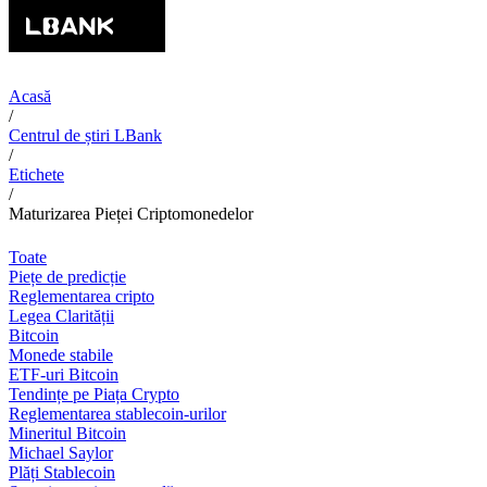
Acasă
/
Centrul de știri LBank
/
Etichete
/
Maturizarea Pieței Criptomonedelor
Toate
Piețe de predicție
Reglementarea cripto
Legea Clarității
Bitcoin
Monede stabile
ETF-uri Bitcoin
Tendințe pe Piața Crypto
Reglementarea stablecoin-urilor
Mineritul Bitcoin
Michael Saylor
Plăți Stablecoin