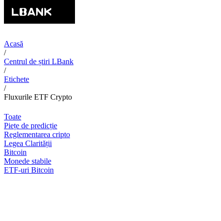
Acasă
/
Centrul de știri LBank
/
Etichete
/
Fluxurile ETF Crypto
Toate
Piețe de predicție
Reglementarea cripto
Legea Clarității
Bitcoin
Monede stabile
ETF-uri Bitcoin