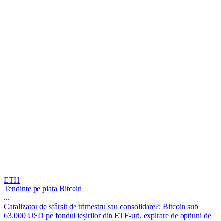
ETH
Tendințe pe piața Bitcoin
...
C
a
t
a
l
i
z
a
t
o
r
d
e
s
f
â
r
ș
i
t
d
e
t
r
i
m
e
s
t
r
u
s
a
u
c
o
n
s
o
l
i
d
a
r
e
?
:
B
i
t
c
o
i
n
s
u
b
6
3
.
0
0
0
U
S
D
p
e
f
o
n
d
u
l
i
e
ș
i
r
i
l
o
r
d
i
n
E
T
F
-
u
r
i
,
e
x
p
i
r
a
r
e
d
e
o
p
ț
i
u
n
i
d
e