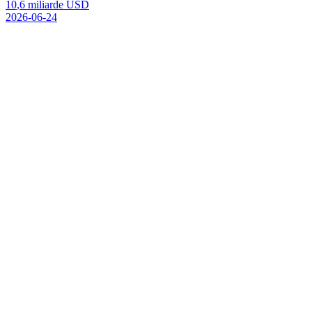
1
0
,
6
m
i
l
i
a
r
d
e
U
S
D
2026-06-24