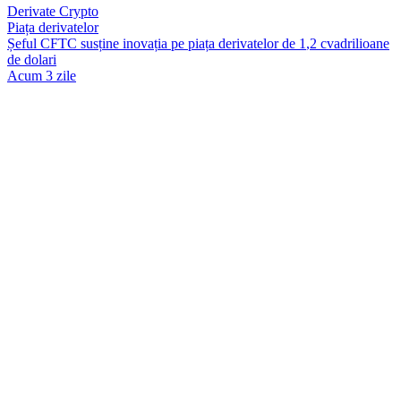
Derivate Crypto
Piața derivatelor
Ș
e
f
u
l
C
F
T
C
s
u
s
ț
i
n
e
i
n
o
v
a
ț
i
a
p
e
p
i
a
ț
a
d
e
r
i
v
a
t
e
l
o
r
d
e
1
,
2
c
v
a
d
r
i
l
i
o
a
n
e
d
e
d
o
l
a
r
i
Acum 3 zile