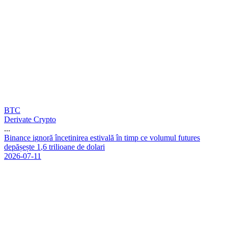
BTC
Derivate Crypto
...
B
i
n
a
n
c
e
i
g
n
o
r
ă
î
n
c
e
t
i
n
i
r
e
a
e
s
t
i
v
a
l
ă
î
n
t
i
m
p
c
e
v
o
l
u
m
u
l
f
u
t
u
r
e
s
d
e
p
ă
ș
e
ș
t
e
1
,
6
t
r
i
l
i
o
a
n
e
d
e
d
o
l
a
r
i
2026-07-11