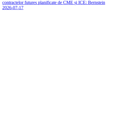
c
o
n
t
r
a
c
t
e
l
o
r
f
u
t
u
r
e
s
p
l
a
n
i
f
i
c
a
t
e
d
e
C
M
E
ș
i
I
C
E
:
B
e
r
n
s
t
e
i
n
2026-07-17