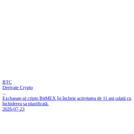
BTC
Derivate Crypto
...
E
x
c
h
a
n
g
e
-
u
l
c
r
i
p
t
o
B
i
t
M
E
X
î
ș
i
î
n
c
h
e
i
e
a
c
t
i
v
i
t
a
t
e
a
d
e
1
1
a
n
i
o
d
a
t
ă
c
u
î
n
c
h
i
d
e
r
e
a
s
a
p
l
a
n
i
f
i
c
a
t
ă
.
2026-07-23