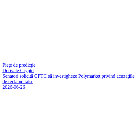
Piețe de predicție
Derivate Crypto
S
e
n
a
t
o
r
i
s
o
l
i
c
i
t
ă
C
F
T
C
s
ă
i
n
v
e
s
t
i
g
h
e
z
e
P
o
l
y
m
a
r
k
e
t
p
r
i
v
i
n
d
a
c
u
z
a
ț
i
i
l
e
d
e
r
e
c
l
a
m
e
f
a
l
s
e
2026-06-26