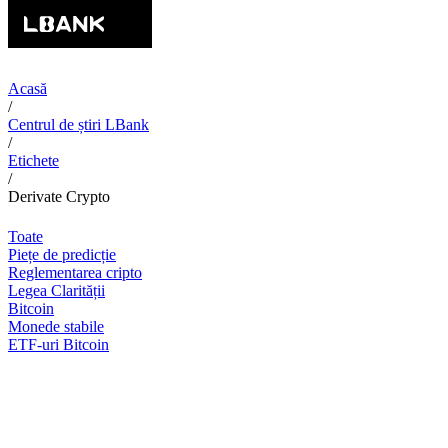
Acasă
/
Centrul de știri LBank
/
Etichete
/
Derivate Crypto
Toate
Piețe de predicție
Reglementarea cripto
Legea Clarității
Bitcoin
Monede stabile
ETF-uri Bitcoin