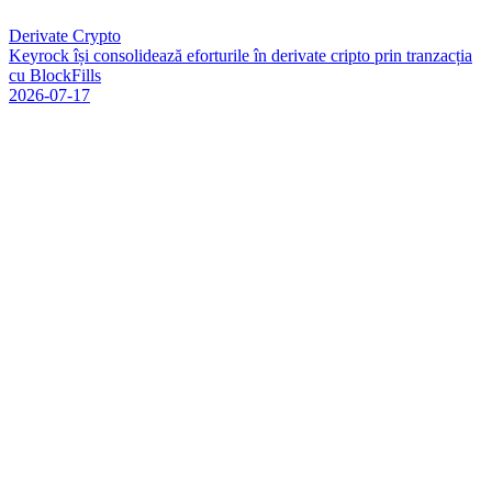
Derivate Crypto
K
e
y
r
o
c
k
î
ș
i
c
o
n
s
o
l
i
d
e
a
z
ă
e
f
o
r
t
u
r
i
l
e
î
n
d
e
r
i
v
a
t
e
c
r
i
p
t
o
p
r
i
n
t
r
a
n
z
a
c
ț
i
a
c
u
B
l
o
c
k
F
i
l
l
s
2026-07-17