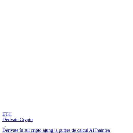
ETH
Derivate Crypto
...
D
e
r
i
v
a
t
e
î
n
s
t
i
l
c
r
i
p
t
o
a
j
u
n
g
l
a
p
u
t
e
r
e
d
e
c
a
l
c
u
l
A
I
î
n
a
i
n
t
e
a