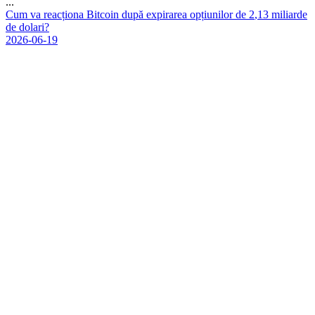
...
C
u
m
v
a
r
e
a
c
ț
i
o
n
a
B
i
t
c
o
i
n
d
u
p
ă
e
x
p
i
r
a
r
e
a
o
p
ț
i
u
n
i
l
o
r
d
e
2
,
1
3
m
i
l
i
a
r
d
e
d
e
d
o
l
a
r
i
?
2026-06-19