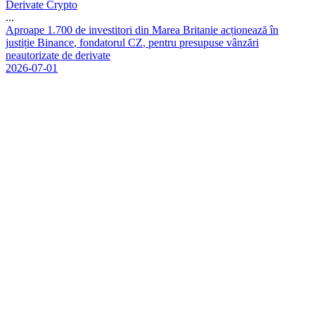
Derivate Crypto
...
A
p
r
o
a
p
e
1
.
7
0
0
d
e
i
n
v
e
s
t
i
t
o
r
i
d
i
n
M
a
r
e
a
B
r
i
t
a
n
i
e
a
c
ț
i
o
n
e
a
z
ă
î
n
j
u
s
t
i
ț
i
e
B
i
n
a
n
c
e
,
f
o
n
d
a
t
o
r
u
l
C
Z
,
p
e
n
t
r
u
p
r
e
s
u
p
u
s
e
v
â
n
z
ă
r
i
n
e
a
u
t
o
r
i
z
a
t
e
d
e
d
e
r
i
v
a
t
e
2026-07-01