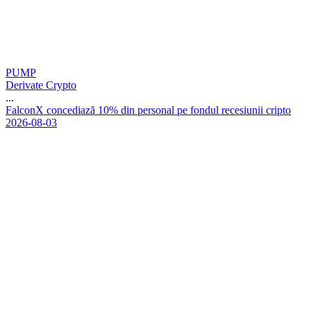
PUMP
Derivate Crypto
...
F
a
l
c
o
n
X
c
o
n
c
e
d
i
a
z
ă
1
0
%
d
i
n
p
e
r
s
o
n
a
l
p
e
f
o
n
d
u
l
r
e
c
e
s
i
u
n
i
i
c
r
i
p
t
o
2026-08-03