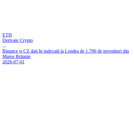
ETH
Derivate Crypto
...
B
i
n
a
n
c
e
ș
i
C
Z
d
a
ț
i
î
n
j
u
d
e
c
a
t
ă
l
a
L
o
n
d
r
a
d
e
1
.
7
0
0
d
e
i
n
v
e
s
t
i
t
o
r
i
d
i
n
M
a
r
e
a
B
r
i
t
a
n
i
e
2026-07-01