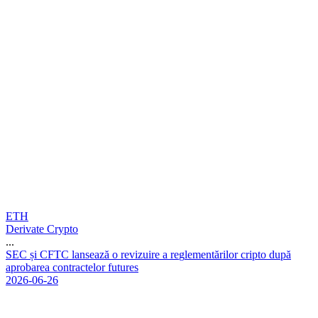
ETH
Derivate Crypto
...
S
E
C
ș
i
C
F
T
C
l
a
n
s
e
a
z
ă
o
r
e
v
i
z
u
i
r
e
a
r
e
g
l
e
m
e
n
t
ă
r
i
l
o
r
c
r
i
p
t
o
d
u
p
ă
a
p
r
o
b
a
r
e
a
c
o
n
t
r
a
c
t
e
l
o
r
f
u
t
u
r
e
s
2026-06-26