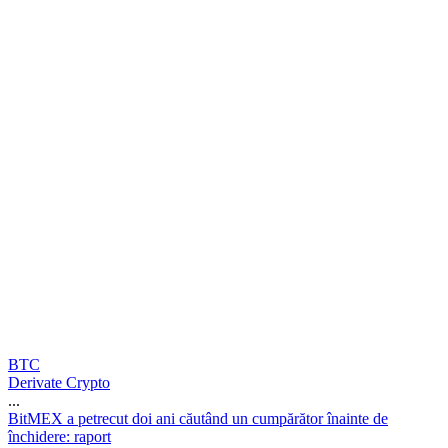
BTC
Derivate Crypto
...
B
i
t
M
E
X
a
p
e
t
r
e
c
u
t
d
o
i
a
n
i
c
ă
u
t
â
n
d
u
n
c
u
m
p
ă
r
ă
t
o
r
î
n
a
i
n
t
e
d
e
î
n
c
h
i
d
e
r
e
:
r
a
p
o
r
t