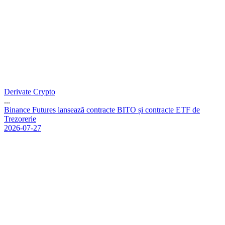
Derivate Crypto
...
B
i
n
a
n
c
e
F
u
t
u
r
e
s
l
a
n
s
e
a
z
ă
c
o
n
t
r
a
c
t
e
B
I
T
O
ș
i
c
o
n
t
r
a
c
t
e
E
T
F
d
e
T
r
e
z
o
r
e
r
i
e
2026-07-27