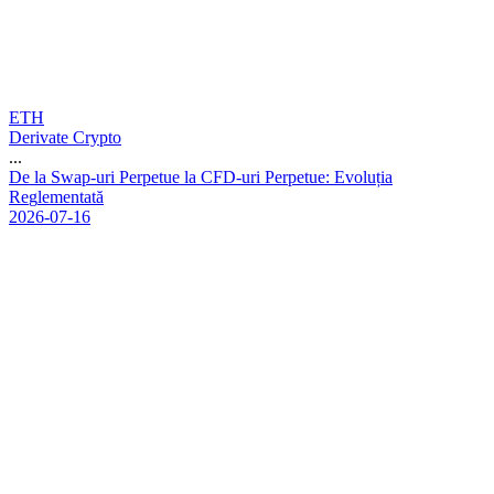
ETH
Derivate Crypto
...
D
e
l
a
S
w
a
p
-
u
r
i
P
e
r
p
e
t
u
e
l
a
C
F
D
-
u
r
i
P
e
r
p
e
t
u
e
:
E
v
o
l
u
ț
i
a
R
e
g
l
e
m
e
n
t
a
t
ă
2026-07-16