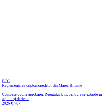
BTC
Reglementarea criptomonedelor din Marea Britanie
...
C
o
i
n
b
a
s
e
o
b
ț
i
n
e
a
p
r
o
b
a
r
e
a
R
e
g
a
t
u
l
u
i
U
n
i
t
p
e
n
t
r
u
a
s
e
e
x
t
i
n
d
e
î
n
a
c
ț
i
u
n
i
ș
i
d
e
r
i
v
a
t
e
2026-07-07