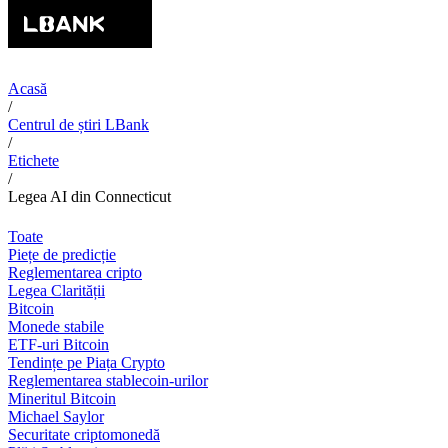
Acasă
/
Centrul de știri LBank
/
Etichete
/
Legea AI din Connecticut
Toate
Piețe de predicție
Reglementarea cripto
Legea Clarității
Bitcoin
Monede stabile
ETF-uri Bitcoin
Tendințe pe Piața Crypto
Reglementarea stablecoin-urilor
Mineritul Bitcoin
Michael Saylor
Securitate criptomonedă