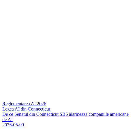
Reglementarea AI 2026
Legea AI din Connecticut
D
e
c
e
S
e
n
a
t
u
l
d
i
n
C
o
n
n
e
c
t
i
c
u
t
S
B
5
a
l
a
r
m
e
a
z
ă
c
o
m
p
a
n
i
i
l
e
a
m
e
r
i
c
a
n
e
d
e
A
I
2026-05-09