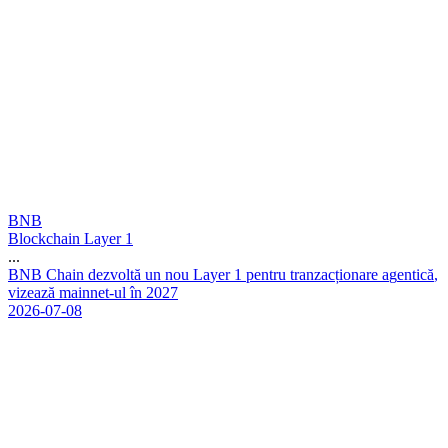
BNB
Blockchain Layer 1
...
B
N
B
C
h
a
i
n
d
e
z
v
o
l
t
ă
u
n
n
o
u
L
a
y
e
r
1
p
e
n
t
r
u
t
r
a
n
z
a
c
ț
i
o
n
a
r
e
a
g
e
n
t
i
c
ă
,
v
i
z
e
a
z
ă
m
a
i
n
n
e
t
-
u
l
î
n
2
0
2
7
2026-07-08