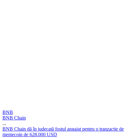
BNB
BNB Chain
...
B
N
B
C
h
a
i
n
d
ă
î
n
j
u
d
e
c
a
t
ă
f
o
s
t
u
l
a
n
g
a
j
a
t
p
e
n
t
r
u
o
t
r
a
n
z
a
c
ț
i
e
d
e
m
e
m
e
c
o
i
n
d
e
6
2
8
.
0
0
0
U
S
D