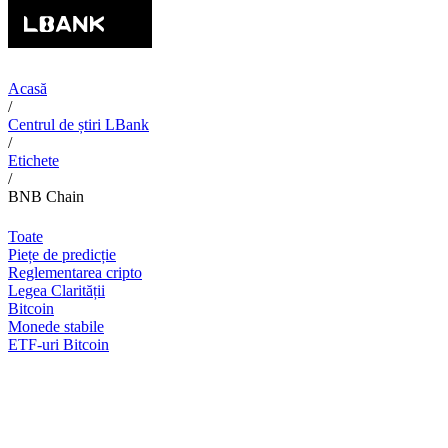
Acasă
/
Centrul de știri LBank
/
Etichete
/
BNB Chain
Toate
Piețe de predicție
Reglementarea cripto
Legea Clarității
Bitcoin
Monede stabile
ETF-uri Bitcoin