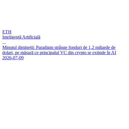
ETH
Inteligență Artificială
...
M
i
n
u
t
u
l
d
i
m
i
n
e
ț
i
i
:
P
a
r
a
d
i
g
m
s
t
r
â
n
g
e
f
o
n
d
u
r
i
d
e
1
,
2
m
i
l
i
a
r
d
e
d
e
d
o
l
a
r
i
,
p
e
m
ă
s
u
r
ă
c
e
p
r
i
n
c
i
p
a
l
u
l
V
C
d
i
n
c
r
y
p
t
o
s
e
e
x
t
i
n
d
e
î
n
A
I
2026-07-09