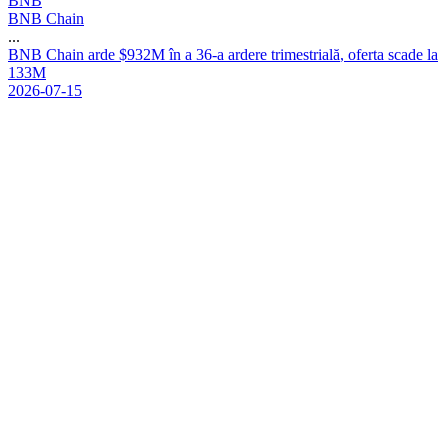
BNB
BNB Chain
...
B
N
B
C
h
a
i
n
a
r
d
e
$
9
3
2
M
î
n
a
3
6
-
a
a
r
d
e
r
e
t
r
i
m
e
s
t
r
i
a
l
ă
,
o
f
e
r
t
a
s
c
a
d
e
l
a
1
3
3
M
2026-07-15