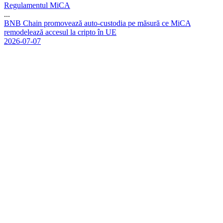
Regulamentul MiCA
...
B
N
B
C
h
a
i
n
p
r
o
m
o
v
e
a
z
ă
a
u
t
o
-
c
u
s
t
o
d
i
a
p
e
m
ă
s
u
r
ă
c
e
M
i
C
A
r
e
m
o
d
e
l
e
a
z
ă
a
c
c
e
s
u
l
l
a
c
r
i
p
t
o
î
n
U
E
2026-07-07