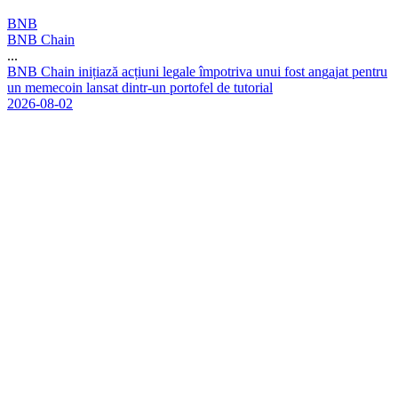
BNB
BNB Chain
...
B
N
B
C
h
a
i
n
i
n
i
ț
i
a
z
ă
a
c
ț
i
u
n
i
l
e
g
a
l
e
î
m
p
o
t
r
i
v
a
u
n
u
i
f
o
s
t
a
n
g
a
j
a
t
p
e
n
t
r
u
u
n
m
e
m
e
c
o
i
n
l
a
n
s
a
t
d
i
n
t
r
-
u
n
p
o
r
t
o
f
e
l
d
e
t
u
t
o
r
i
a
l
2026-08-02