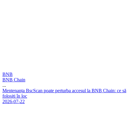
BNB
BNB Chain
...
M
e
n
t
e
n
a
n
ț
a
B
s
c
S
c
a
n
p
o
a
t
e
p
e
r
t
u
r
b
a
a
c
c
e
s
u
l
l
a
B
N
B
C
h
a
i
n
:
c
e
s
ă
f
o
l
o
s
i
ț
i
î
n
l
o
c
2026-07-22