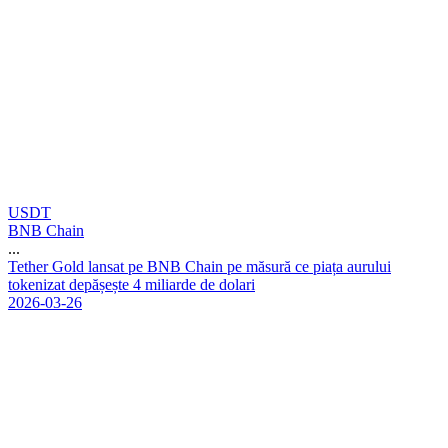
USDT
BNB Chain
...
T
e
t
h
e
r
G
o
l
d
l
a
n
s
a
t
p
e
B
N
B
C
h
a
i
n
p
e
m
ă
s
u
r
ă
c
e
p
i
a
ț
a
a
u
r
u
l
u
i
t
o
k
e
n
i
z
a
t
d
e
p
ă
ș
e
ș
t
e
4
m
i
l
i
a
r
d
e
d
e
d
o
l
a
r
i
2026-03-26