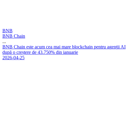
BNB
BNB Chain
...
B
N
B
C
h
a
i
n
e
s
t
e
a
c
u
m
c
e
a
m
a
i
m
a
r
e
b
l
o
c
k
c
h
a
i
n
p
e
n
t
r
u
a
g
e
n
ț
i
i
A
I
d
u
p
ă
o
c
r
e
ș
t
e
r
e
d
e
4
3
.
7
5
0
%
d
i
n
i
a
n
u
a
r
i
e
2026-04-25