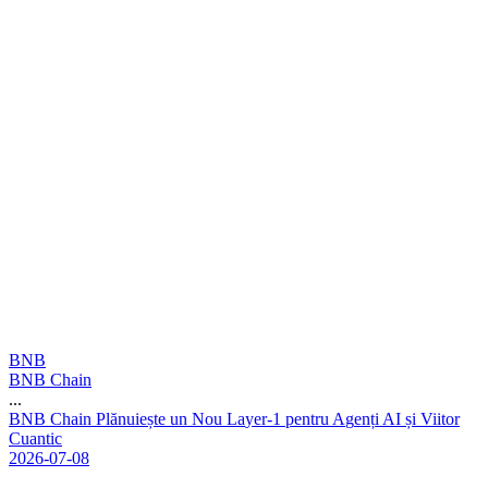
BNB
BNB Chain
...
B
N
B
C
h
a
i
n
P
l
ă
n
u
i
e
ș
t
e
u
n
N
o
u
L
a
y
e
r
-
1
p
e
n
t
r
u
A
g
e
n
ț
i
A
I
ș
i
V
i
i
t
o
r
C
u
a
n
t
i
c
2026-07-08