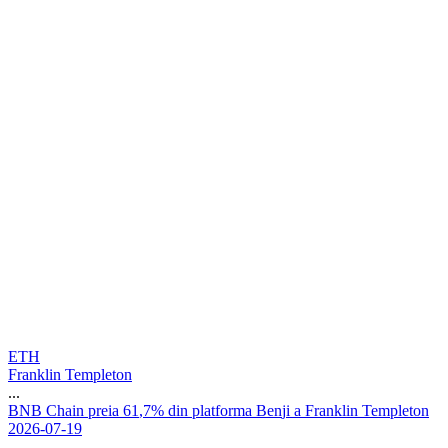
ETH
Franklin Templeton
...
B
N
B
C
h
a
i
n
p
r
e
i
a
6
1
,
7
%
d
i
n
p
l
a
t
f
o
r
m
a
B
e
n
j
i
a
F
r
a
n
k
l
i
n
T
e
m
p
l
e
t
o
n
2026-07-19