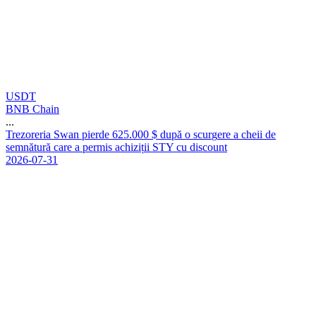
USDT
BNB Chain
...
T
r
e
z
o
r
e
r
i
a
S
w
a
n
p
i
e
r
d
e
6
2
5
.
0
0
0
$
d
u
p
ă
o
s
c
u
r
g
e
r
e
a
c
h
e
i
i
d
e
s
e
m
n
ă
t
u
r
ă
c
a
r
e
a
p
e
r
m
i
s
a
c
h
i
z
i
ț
i
i
S
T
Y
c
u
d
i
s
c
o
u
n
t
2026-07-31