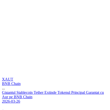
XAUT
BNB Chain
...
G
i
g
a
n
t
u
l
S
t
a
b
l
e
c
o
i
n
T
e
t
h
e
r
E
x
t
i
n
d
e
T
o
k
e
n
u
l
P
r
i
n
c
i
p
a
l
G
a
r
a
n
t
a
t
c
u
A
u
r
p
e
B
N
B
C
h
a
i
n
2026-03-26