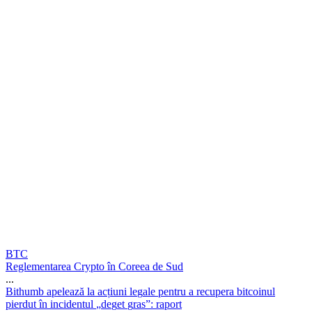
BTC
Reglementarea Crypto în Coreea de Sud
...
B
i
t
h
u
m
b
a
p
e
l
e
a
z
ă
l
a
a
c
ț
i
u
n
i
l
e
g
a
l
e
p
e
n
t
r
u
a
r
e
c
u
p
e
r
a
b
i
t
c
o
i
n
u
l
p
i
e
r
d
u
t
î
n
i
n
c
i
d
e
n
t
u
l
„
d
e
g
e
t
g
r
a
s
”
:
r
a
p
o
r
t