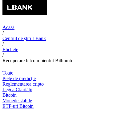
Acasă
/
Centrul de știri LBank
/
Etichete
/
Recuperare bitcoin pierdut Bithumb
Toate
Piețe de predicție
Reglementarea cripto
Legea Clarității
Bitcoin
Monede stabile
ETF-uri Bitcoin