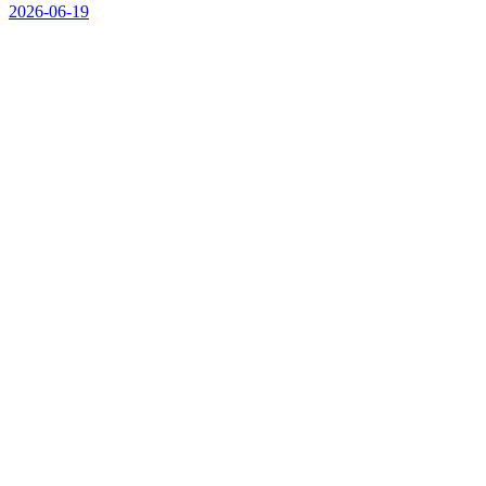
2026-06-19