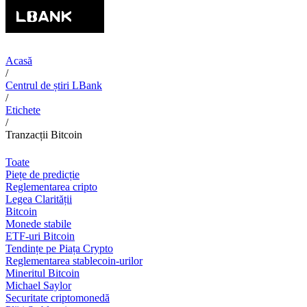
Acasă
/
Centrul de știri LBank
/
Etichete
/
Tranzacții Bitcoin
Toate
Piețe de predicție
Reglementarea cripto
Legea Clarității
Bitcoin
Monede stabile
ETF-uri Bitcoin
Tendințe pe Piața Crypto
Reglementarea stablecoin-urilor
Mineritul Bitcoin
Michael Saylor
Securitate criptomonedă