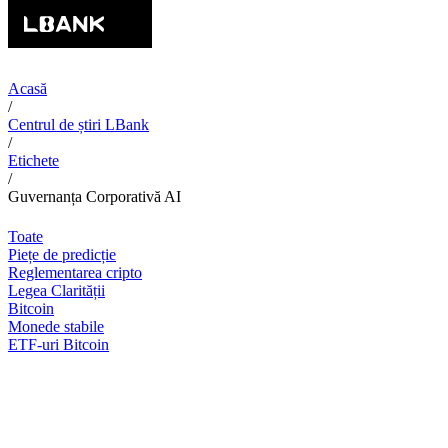
Acasă
/
Centrul de știri LBank
/
Etichete
/
Guvernanța Corporativă AI
Toate
Piețe de predicție
Reglementarea cripto
Legea Clarității
Bitcoin
Monede stabile
ETF-uri Bitcoin