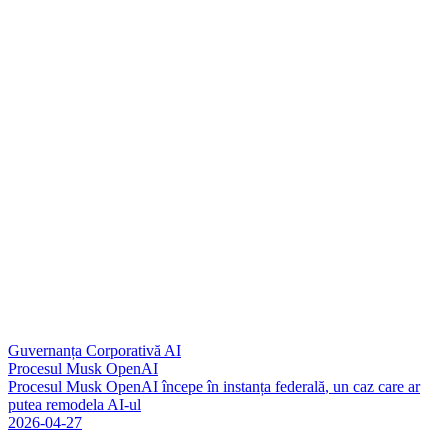
Guvernanța Corporativă AI
Procesul Musk OpenAI
P
r
o
c
e
s
u
l
M
u
s
k
O
p
e
n
A
I
î
n
c
e
p
e
î
n
i
n
s
t
a
n
ț
a
f
e
d
e
r
a
l
ă
,
u
n
c
a
z
c
a
r
e
a
r
p
u
t
e
a
r
e
m
o
d
e
l
a
A
I
-
u
l
2026-04-27