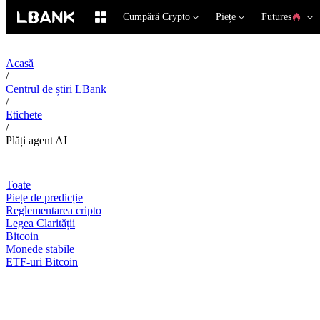
Cumpără Crypto
Piețe
Futures
Acasă
/
Centrul de știri LBank
/
Etichete
/
Plăți agent AI
Toate
Piețe de predicție
Reglementarea cripto
Legea Clarității
Bitcoin
Monede stabile
ETF-uri Bitcoin