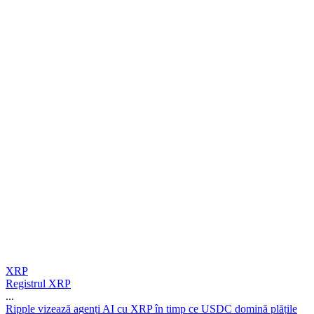
XRP
Registrul XRP
...
R
i
p
p
l
e
v
i
z
e
a
z
ă
a
g
e
n
ț
i
A
I
c
u
X
R
P
î
n
t
i
m
p
c
e
U
S
D
C
d
o
m
i
n
ă
p
l
ă
ț
i
l
e