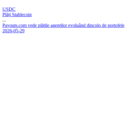
USDC
Plăți Stablecoin
...
P
a
y
o
u
t
s
.
c
o
m
v
e
d
e
p
l
ă
ț
i
l
e
a
g
e
n
ț
i
l
o
r
e
v
o
l
u
â
n
d
d
i
n
c
o
l
o
d
e
p
o
r
t
o
f
e
l
e
2026-05-29