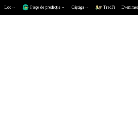
Loc
Piețe de predicție
Câştiga
TradFi
Eveniment