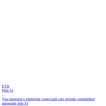
ETH
Plăți AI
...
V
i
s
a
l
a
n
s
e
a
z
ă
o
p
l
a
t
f
o
r
m
ă
c
o
m
e
r
c
i
a
l
ă
c
a
r
e
p
e
r
m
i
t
e
c
u
m
p
ă
r
ă
t
u
r
i
a
u
t
o
n
o
m
e
p
r
i
n
A
I