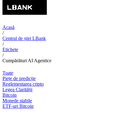
Acasă
/
Centrul de știri LBank
/
Etichete
/
Cumpărături AI Agentice
Toate
Piețe de predicție
Reglementarea cripto
Legea Clarității
Bitcoin
Monede stabile
ETF-uri Bitcoin