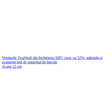
Veniturile TeraWulf din închirierea HPC cresc cu 52%, mărindu-și
avantajul față de mineritul de bitcoin
Acum 12 ore