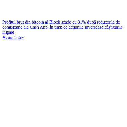
Profitul brut din bitcoin al Block scade cu 31% după reducerile de
comisioane ale Cash App, în timp ce acțiunile inversează câștigurile
inițiale
Acum 8 ore