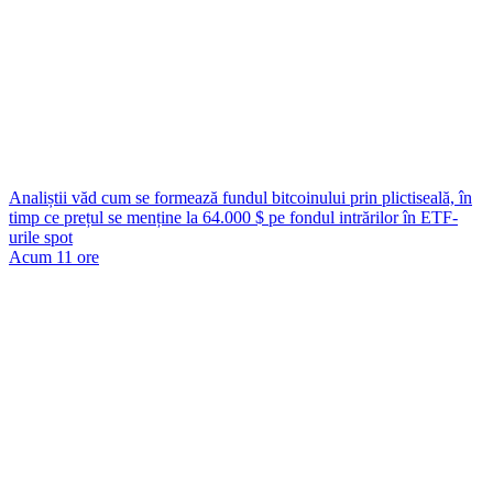
Analiștii văd cum se formează fundul bitcoinului prin plictiseală, în
timp ce prețul se menține la 64.000 $ pe fondul intrărilor în ETF-
urile spot
Acum 11 ore