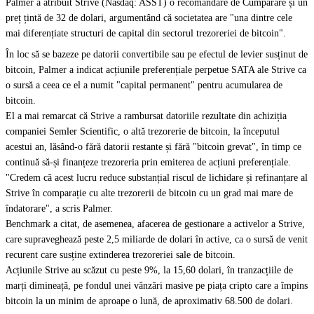
Palmer a atribuit Strive (Nasdaq: ASST) o recomandare de Cumpărare și un
preț țintă de 32 de dolari, argumentând că societatea are "una dintre cele
mai diferențiate structuri de capital din sectorul trezoreriei de bitcoin".
În loc să se bazeze pe datorii convertibile sau pe efectul de levier susținut de
bitcoin, Palmer a indicat acțiunile preferențiale perpetue SATA ale Strive ca
o sursă a ceea ce el a numit "capital permanent" pentru acumularea de
bitcoin.
El a mai remarcat că Strive a rambursat datoriile rezultate din achiziția
companiei Semler Scientific, o altă trezorerie de bitcoin, la începutul
acestui an, lăsând-o fără datorii restante și fără "bitcoin grevat", în timp ce
continuă să-și finanțeze trezoreria prin emiterea de acțiuni preferențiale.
"Credem că acest lucru reduce substanțial riscul de lichidare și refinanțare al
Strive în comparație cu alte trezorerii de bitcoin cu un grad mai mare de
îndatorare", a scris Palmer.
Benchmark a citat, de asemenea, afacerea de gestionare a activelor a Strive,
care supraveghează peste 2,5 miliarde de dolari în active, ca o sursă de venit
recurent care susține extinderea trezoreriei sale de bitcoin.
Acțiunile Strive au scăzut cu peste 9%, la 15,60 dolari, în tranzacțiile de
marți dimineață, pe fondul unei vânzări masive pe piața cripto care a împins
bitcoin la un minim de aproape o lună, de aproximativ 68.500 de dolari.