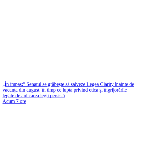
„În impas:” Senatul se grăbește să salveze Legea Clarity înainte de
vacanța din august, în timp ce lupta privind etica și îngrijorările
legate de aplicarea legii persistă
Acum 7 ore