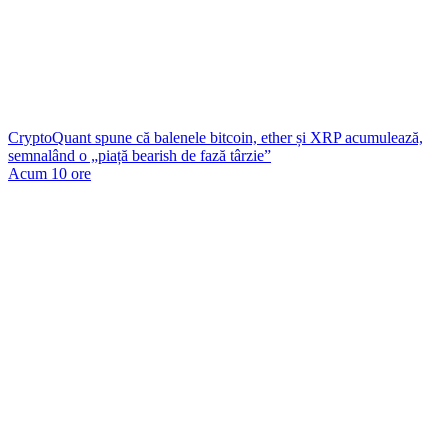
CryptoQuant spune că balenele bitcoin, ether și XRP acumulează,
semnalând o „piață bearish de fază târzie”
Acum 10 ore