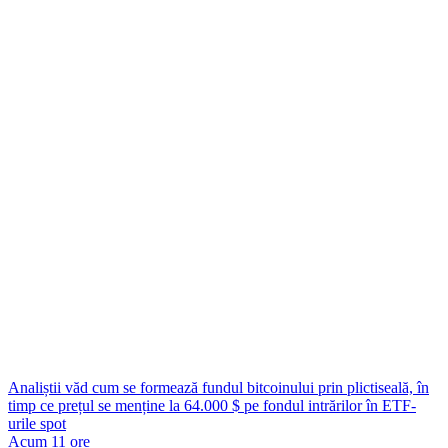
Analiștii văd cum se formează fundul bitcoinului prin plictiseală, în
timp ce prețul se menține la 64.000 $ pe fondul intrărilor în ETF-
urile spot
Acum 11 ore