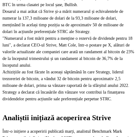
BTC în urma clasatei pe locul șase, Bullish.
Dosarul a mai arătat că Strive și-a mărit numerarul și echivalentele de
numerar la 137,3 milioane de dolari de la 93,3 milioane de dolari,
menținând în același timp poziția sa de aproximativ 50 de milioane de
dolari în acțiunile preferențiale STRC ale Strategy.
"Numerarul a fost mărit pentru a menține o rezervă de dividende pentru 18
luni", a declarat CEO-ul Strive, Matt Cole, într-o postare pe X, alături de
valorile actualizate ale companiei care arată un randament al bitcoin de 23%
de la începutul trimestrului și un randament al bitcoin de 36,7% de la
începutul anului.
Achizițiile au fost făcute în aceeași săptămână în care Strategy, liderul
trezoreriei de bitcoin, a vândut 32 de bitcoin pentru aproximativ 2,5
milioane de dolari, prima sa vânzare raportată de la sfârșitul anului 2022.
Strategy a declarat că încasările din vânzare vor contribui la finanțarea
dividendelor pentru acțiunile sale preferențiale perpetue STRC.
Analiștii inițiază acoperirea Strive
Într-o inițiere a acoperirii publicată marți, analistul Benchmark Mark