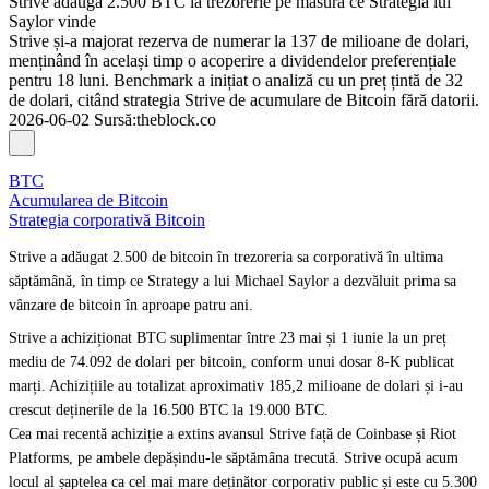
Strive adaugă 2.500 BTC la trezorerie pe măsură ce Strategia lui
Saylor vinde
Strive și-a majorat rezerva de numerar la 137 de milioane de dolari,
menținând în același timp o acoperire a dividendelor preferențiale
pentru 18 luni. Benchmark a inițiat o analiză cu un preț țintă de 32
de dolari, citând strategia Strive de acumulare de Bitcoin fără datorii.
2026-06-02
Sursă
:
theblock.co
BTC
Acumularea de Bitcoin
Strategia corporativă Bitcoin
Strive a adăugat 2.500 de bitcoin în trezoreria sa corporativă în ultima
săptămână, în timp ce Strategy a lui Michael Saylor a dezvăluit prima sa
vânzare de bitcoin în aproape patru ani.
Strive a achiziționat BTC suplimentar între 23 mai și 1 iunie la un preț
mediu de 74.092 de dolari per bitcoin, conform unui dosar 8-K publicat
marți. Achizițiile au totalizat aproximativ 185,2 milioane de dolari și i-au
crescut deținerile de la 16.500 BTC la 19.000 BTC.
Cea mai recentă achiziție a extins avansul Strive față de Coinbase și Riot
Platforms, pe ambele depășindu-le săptămâna trecută. Strive ocupă acum
locul al șaptelea ca cel mai mare deținător corporativ public și este cu 5.300