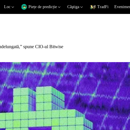
Loc
Piețe de predicție
Câştiga
TradFi
Eveniment
 îndelungată,” spune CIO-ul Bitwise