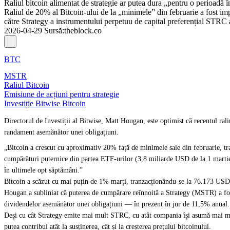
Raliul bitcoin alimentat de strategie ar putea dura „pentru o perioadă
Raliul de 20% al Bitcoin-ului de la „minimele” din februarie a fost im
către Strategy a instrumentului perpetuu de capital preferențial STRC 
2026-04-29
Sursă
:
theblock.co
BTC
MSTR
Raliul Bitcoin
Emisiune de acțiuni pentru strategie
Investiție Bitwise Bitcoin
Directorul de Investiții al Bitwise, Matt Hougan, este optimist că recentul ral
randament asemănător unei obligațiuni.
„Bitcoin a crescut cu aproximativ 20% față de minimele sale din februarie, tra
cumpărături puternice din partea ETF-urilor (3,8 miliarde USD de la 1 martie)
în ultimele opt săptămâni.”
Bitcoin a scăzut cu mai puțin de 1% marți, tranzacționându-se la 76.173 USD,
Hougan a subliniat că puterea de cumpărare reînnoită a Strategy (MSTR) a fost
dividendelor asemănător unei obligațiuni — în prezent în jur de 11,5% anual.
Deși cu cât Strategy emite mai mult STRC, cu atât compania își asumă mai mult
putea contribui atât la susținerea, cât și la creșterea prețului bitcoinului.