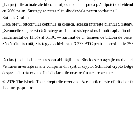
„La prețurile actuale ale bitcoinului, compania ar putea plăti ipotetic dividen
cu 20% pe an, Strategy ar putea plăti dividendele pentru totdeauna.”
Extinde Graficul
Dacă prețul bitcoinului continuă să crească, aceasta întărește bilanțul Strate
„Zvonurile sugerează că Strategy ar fi putut strânge și mai mult capital în ul
randamentul de 11,5% al STRC — susținut de un tampon de bitcoin de peste 4
Săptămâna trecută, Strategy a achiziționat 3.273 BTC pentru aproximativ 25
Declarație de declinare a responsabilității: The Block este o agenție media in
Ventures investește în alte companii din spațiul crypto. Schimbul crypto Bitg
despre industria crypto. Iată declarațiile noastre financiare actuale.
© 2026 The Block. Toate drepturile rezervate. Acest articol este oferit doar în sc
Lecturi populare