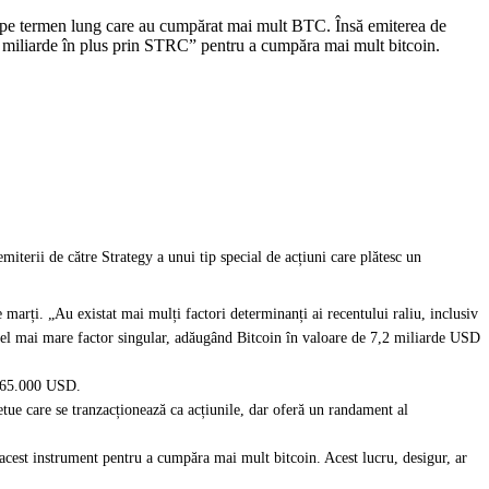
rii pe termen lung care au cumpărat mai mult BTC. Însă emiterea de
ge miliarde în plus prin STRC” pentru a cumpăra mai mult bitcoin.
iterii de către Strategy a unui tip special de acțiuni care plătesc un
arți. „Au existat mai mulți factori determinanți ai recentului raliu, inclusiv
 cel mai mare factor singular, adăugând Bitcoin în valoare de 7,2 miliarde USD
b 65.000 USD.
ue care se tranzacționează ca acțiunile, dar oferă un randament al
acest instrument pentru a cumpăra mai mult bitcoin. Acest lucru, desigur, ar