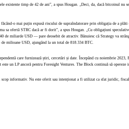
dele existente timp de 42 de ani”, a spus Hougan. „Deci, da, dacă bitcoinul nu s
gy, făcând-o mai puțin expusă riscului de supraîndatorare prin obligația de a plă
tima sa ofertă STRC dacă ar fi dorit”, a spus Hougan. „Cu obligațiuni speculative
0 de miliarde USD — pare deosebit de atractiv. Bănuiesc că Strategy va strân
5 de milioane USD, ajungând la un total de 818.334 BTC.
dependentă care furnizează știri, cercetări și date. Începând cu noiembrie 2023, 
et este un LP ancoră pentru Foresight Ventures. The Block continuă să opereze in
op informativ. Nu este oferit sau intenționat a fi utilizat ca sfat juridic, fiscal,