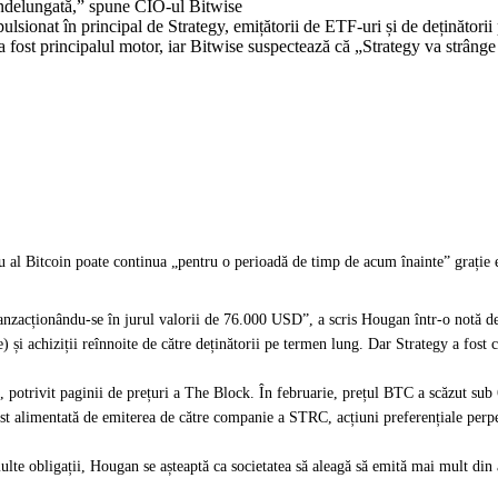
 îndelungată,” spune CIO-ul Bitwise
pulsionat în principal de Strategy, emițătorii de ETF-uri și de deținăto
a fost principalul motor, iar Bitwise suspectează că „Strategy va strân
iu al Bitcoin poate continua „pentru o perioadă de timp de acum înainte” grație em
nzacționându-se în jurul valorii de 76.000 USD”, a scris Hougan într-o notă de m
 și achiziții reînnoite de către deținătorii pe termen lung. Dar Strategy a fost
 potrivit paginii de prețuri a The Block. În februarie, prețul BTC a scăzut su
 alimentată de emiterea de către companie a STRC, acțiuni preferențiale perpet
e obligații, Hougan se așteaptă ca societatea să aleagă să emită mai mult din 