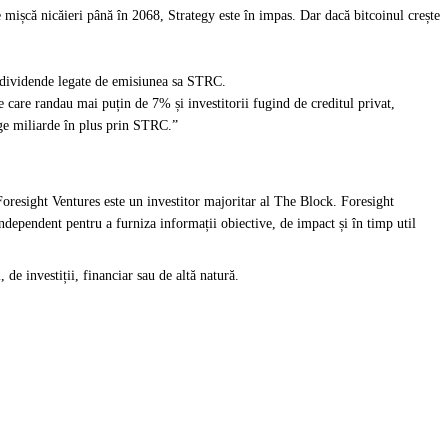
e mișcă nicăieri până în 2068, Strategy este în impas. Dar dacă bitcoinul crește
ti dividende legate de emisiunea sa STRC.
 care randau mai puțin de 7% și investitorii fugind de creditul privat,
ge miliarde în plus prin STRC.”
Foresight Ventures este un investitor majoritar al The Block. Foresight
dependent pentru a furniza informații obiective, de impact și în timp util
 de investiții, financiar sau de altă natură.