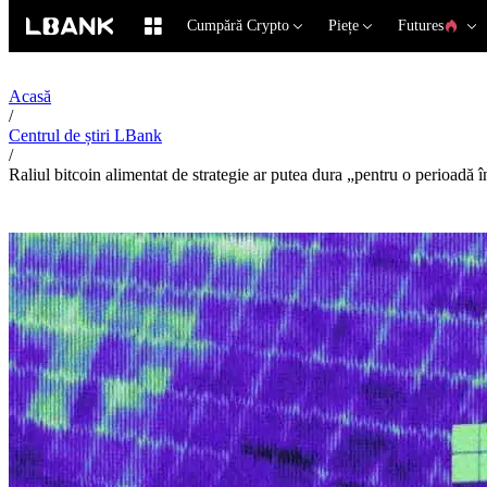
Cumpără Crypto
Piețe
Futures
Acasă
/
Centrul de știri LBank
/
Raliul bitcoin alimentat de strategie ar putea dura „pentru o perioadă