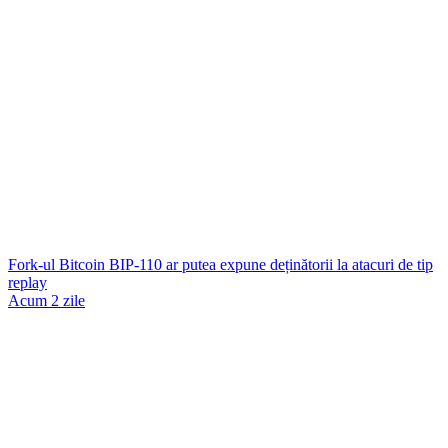
Fork-ul Bitcoin BIP-110 ar putea expune deținătorii la atacuri de tip
replay
Acum 2 zile