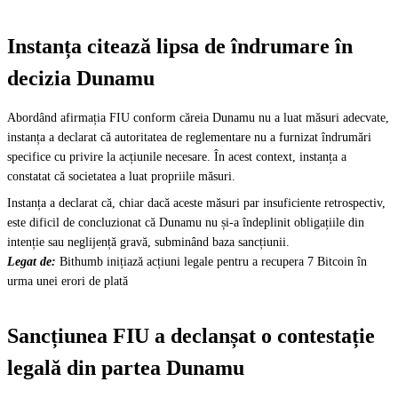
Instanța citează lipsa de îndrumare în
decizia Dunamu
Abordând afirmația FIU conform căreia Dunamu nu a luat măsuri adecvate,
instanța a declarat că autoritatea de reglementare nu a furnizat îndrumări
specifice cu privire la acțiunile necesare. În acest context, instanța a
constatat că societatea a luat propriile măsuri.
Instanța a declarat că, chiar dacă aceste măsuri par insuficiente retrospectiv,
este dificil de concluzionat că Dunamu nu și-a îndeplinit obligațiile din
intenție sau neglijență gravă, subminând baza sancțiunii.
Legat de:
Bithumb inițiază acțiuni legale pentru a recupera 7 Bitcoin în
urma unei erori de plată
Sancțiunea FIU a declanșat o contestație
legală din partea Dunamu