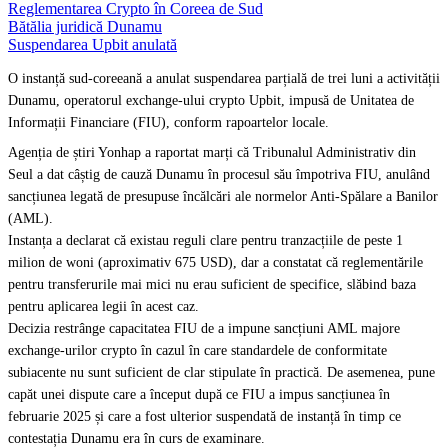
Reglementarea Crypto în Coreea de Sud
Bătălia juridică Dunamu
Suspendarea Upbit anulată
O instanță sud-coreeană a anulat suspendarea parțială de trei luni a activității
Dunamu, operatorul exchange-ului crypto Upbit, impusă de Unitatea de
Informații Financiare (FIU), conform rapoartelor locale.
Agenția de știri Yonhap a raportat marți că Tribunalul Administrativ din
Seul a dat câștig de cauză Dunamu în procesul său împotriva FIU, anulând
sancțiunea legată de presupuse încălcări ale normelor Anti-Spălare a Banilor
(AML).
Instanța a declarat că existau reguli clare pentru tranzacțiile de peste 1
milion de woni (aproximativ 675 USD), dar a constatat că reglementările
pentru transferurile mai mici nu erau suficient de specifice, slăbind baza
pentru aplicarea legii în acest caz.
Decizia restrânge capacitatea FIU de a impune sancțiuni AML majore
exchange-urilor crypto în cazul în care standardele de conformitate
subiacente nu sunt suficient de clar stipulate în practică. De asemenea, pune
capăt unei dispute care a început după ce FIU a impus sancțiunea în
februarie 2025 și care a fost ulterior suspendată de instanță în timp ce
contestația Dunamu era în curs de examinare.