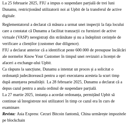
La 25 februarie 2025, FIU a impus o suspendare parțială de trei luni
Dunamu, restricționând utilizatorii noi ai Upbit de la transferul de active
digitale.
Reglementatorul a declarat că măsura a urmat unei inspecții la fața locului
care a constatat că Dunamu a facilitat tranzacții cu furnizori de active
virtuale (VASP) neregistrați din străinătate și nu a îndeplinit cerințele de
verificare a clienților (customer due diligence).
FIU a declarat anterior că a identificat peste 600.000 de presupuse încălcări
ale normelor Know Your Customer în timpul unei revizuiri a licenței de
afaceri a exchange-ului Upbit.
Ca răspuns la sancțiune, Dunamu a intentat un proces și a solicitat o
ordonanță judecătorească pentru a opri executarea acesteia la scurt timp
după anunțarea penalității. La 28 februarie 2025, Dunamu a declarat că a
depus cazul pentru a anula ordinul de suspendare parțială.
La 27 martie 2025, instanța a acordat ordonanța, permițând Upbit să
continue să înregistreze noi utilizatori în timp ce cazul era în curs de
examinare.
Revista:
Asia Express: Cecuri Bitcoin fantomă, China urmărește impozitele
pe blockchain