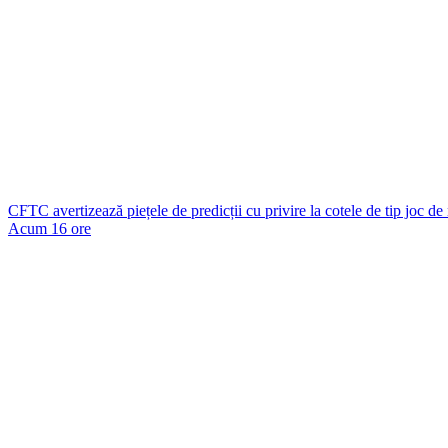
CFTC avertizează piețele de predicții cu privire la cotele de tip joc de
Acum 16 ore