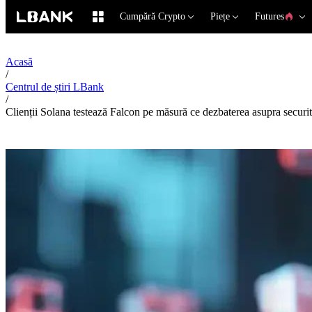
Cumpără Crypto
Piețe
Futures
Acasă
/
Centrul de știri LBank
/
Clienții Solana testează Falcon pe măsură ce dezbaterea asupra securită