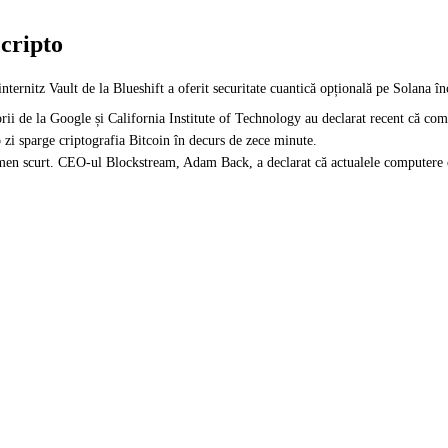
 cripto
ernitz Vault de la Blueshift a oferit securitate cuantică opțională pe Solana înc
orii de la Google și California Institute of Technology au declarat recent că co
o zi sparge criptografia Bitcoin în decurs de zece minute.
termen scurt. CEO-ul Blockstream, Adam Back, a declarat că actualele computere