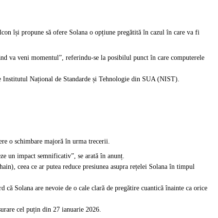
con își propune să ofere Solana o opțiune pregătită în cazul în care va fi
când va veni momentul”, referindu-se la posibilul punct în care computerele
de Institutul Național de Standarde și Tehnologie din SUA (NIST).
fere o schimbare majoră în urma trecerii.
eze un impact semnificativ”, se arată în anunț.
hain), ceea ce ar putea reduce presiunea asupra rețelei Solana în timpul
d că Solana are nevoie de o cale clară de pregătire cuantică înainte ca orice
șurare cel puțin din 27 ianuarie 2026.