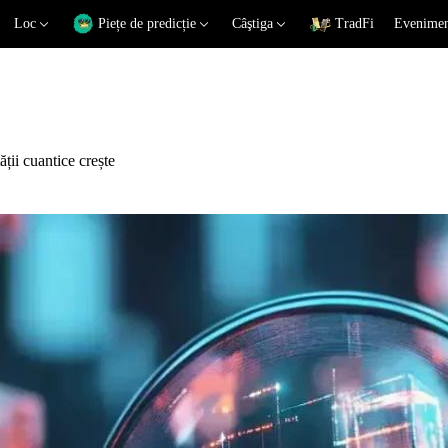
Loc
Piețe de predicție
Câştiga
TradFi
Eveniment
ții cuantice crește