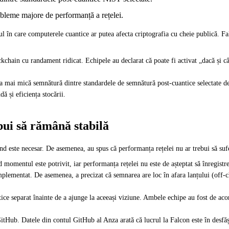
bleme majore de performanță a rețelei.
l în care computerele cuantice ar putea afecta criptografia cu cheie publică. Fal
ckchain cu randament ridicat. Echipele au declarat că poate fi activat „dacă și 
ea mai mică semnătură dintre standardele de semnătură post-cuantice selectate 
ă și eficiența stocării.
ui să rămână stabilă
când este necesar. De asemenea, au spus că performanța rețelei nu ar trebui să su
 momentul este potrivit, iar performanța rețelei nu este de așteptat să înregistr
plementat. De asemenea, a precizat că semnarea are loc în afara lanțului (off-c
ce separat înainte de a ajunge la aceeași viziune. Ambele echipe au fost de acor
GitHub. Datele din contul GitHub al Anza arată că lucrul la Falcon este în desfă