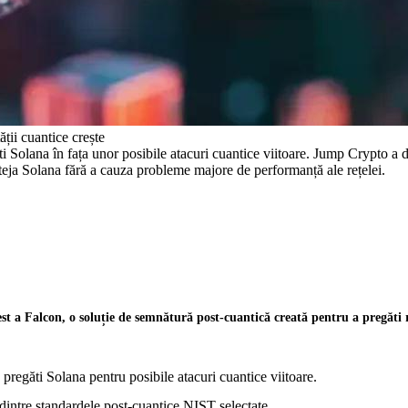
ții cuantice crește
i Solana în fața unor posibile atacuri cuantice viitoare. Jump Crypto a
teja Solana fără a cauza probleme majore de performanță ale rețelei.
est a Falcon, o soluție de semnătură post-cuantică creată pentru a pregăti r
pregăti Solana pentru posibile atacuri cuantice viitoare.
intre standardele post-cuantice NIST selectate.