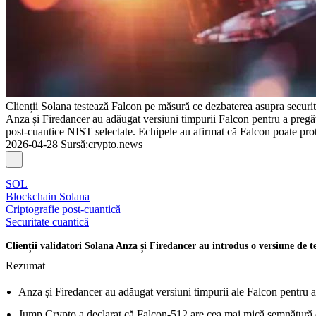
Clienții Solana testează Falcon pe măsură ce dezbaterea asupra securită
Anza și Firedancer au adăugat versiuni timpurii Falcon pentru a pregăt
post-cuantice NIST selectate. Echipele au afirmat că Falcon poate pro
2026-04-28
Sursă
:
crypto.news
SOL
Blockchain Solana
Criptografie post-cuantică
Securitate cuantică
Clienții validatori Solana Anza și Firedancer au introdus o versiune de t
Rezumat
Anza și Firedancer au adăugat versiuni timpurii ale Falcon pentru a 
Jump Crypto a declarat că Falcon-512 are cea mai mică semnătură d