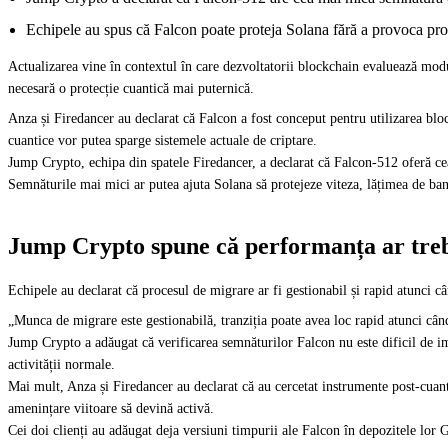
Echipele au spus că Falcon poate proteja Solana fără a provoca pro
Actualizarea vine în contextul în care dezvoltatorii blockchain evaluează modu
necesară o protecție cuantică mai puternică.
Anza și Firedancer au declarat că Falcon a fost conceput pentru utilizarea blo
cuantice vor putea sparge sistemele actuale de criptare.
Jump Crypto, echipa din spatele Firedancer, a declarat că Falcon-512 oferă c
Semnăturile mai mici ar putea ajuta Solana să protejeze viteza, lățimea de band
Jump Crypto spune că performanța ar treb
Echipele au declarat că procesul de migrare ar fi gestionabil și rapid atunci 
„Munca de migrare este gestionabilă, tranziția poate avea loc rapid atunci când
Jump Crypto a adăugat că verificarea semnăturilor Falcon nu este dificil de im
activității normale.
Mai mult, Anza și Firedancer au declarat că au cercetat instrumente post-cuanti
amenințare viitoare să devină activă.
Cei doi clienți au adăugat deja versiuni timpurii ale Falcon în depozitele lor 