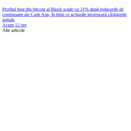
Profitul brut din bitcoin al Block scade cu 31% după reducerile de
comisioane ale Cash App, în timp ce acțiunile inversează câștigurile
inițiale
Acum 12 ore
Alte articole