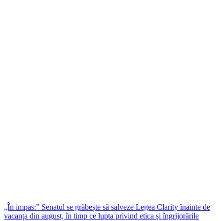
„În impas:” Senatul se grăbește să salveze Legea Clarity înainte de
vacanța din august, în timp ce lupta privind etica și îngrijorările