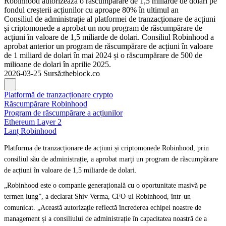
Robinhood autorizează o răscumpărare de 1,5 miliarde de dolari pe
fondul creșterii acțiunilor cu aproape 80% în ultimul an
Consiliul de administrație al platformei de tranzacționare de acțiuni
și criptomonede a aprobat un nou program de răscumpărare de
acțiuni în valoare de 1,5 miliarde de dolari. Consiliul Robinhood a
aprobat anterior un program de răscumpărare de acțiuni în valoare
de 1 miliard de dolari în mai 2024 și o răscumpărare de 500 de
milioane de dolari în aprilie 2025.
2026-03-25
Sursă
:
theblock.co
Platformă de tranzacționare crypto
Răscumpărare Robinhood
Program de răscumpărare a acțiunilor
Ethereum Layer 2
Lanț Robinhood
Platforma de tranzacționare de acțiuni și criptomonede Robinhood, prin
consiliul său de administrație, a aprobat marți un program de răscumpărare
de acțiuni în valoare de 1,5 miliarde de dolari.
„Robinhood este o companie generațională cu o oportunitate masivă pe
termen lung”, a declarat Shiv Verma, CFO-ul Robinhood, într-un
comunicat. „Această autorizație reflectă încrederea echipei noastre de
management și a consiliului de administrație în capacitatea noastră de a