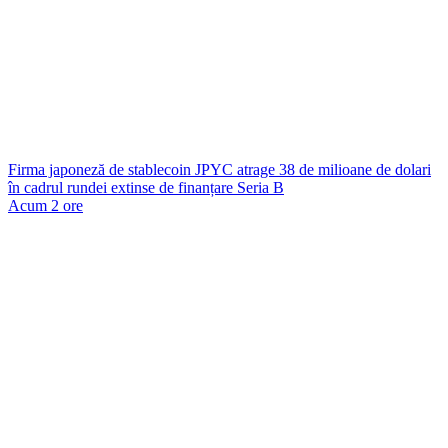
Firma japoneză de stablecoin JPYC atrage 38 de milioane de dolari
în cadrul rundei extinse de finanțare Seria B
Acum 2 ore