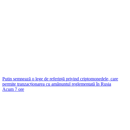
Putin semnează o lege de referință privind criptomonedele, care
permite tranzacționarea cu amănuntul reglementată în Rusia
Acum 7 ore