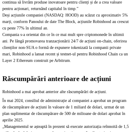
continua să livrăm produse inovatoare pentru clienți și de a crea valoare
pentru acționari, returnând capitalul în timp.”
Deși acțiunile companiei (NASDAQ: HOOD) au scăzut cu aproximativ 5%
marți, conform Panoului de date The Block, acțiunile Robinhood au crescut
cu peste 77% în ultimul an.
Compania s-a orientat din ce în ce mai mult spre criptomonede în ultimii
ani. Pe lângă promovarea tranzacționării 24/7 de acțiuni on-chain, oferirea
clienților non-SUA o formă de expunere tokenizată la companii private
mari, Robinhood a lansat recent și testnet-ul pentru Robinhood Chain ca un
Layer 2 Ethereum construit pe Arbitrum.
Răscumpărări anterioare de acțiuni
Robinhood a mai aprobat anterior alte răscumpărări de acțiuni.
În mai 2024, consiliul de administrație al companiei a aprobat un program
de răscumpărare de acțiuni în valoare de 1 miliard de dolari, urmat de un
plan suplimentar de răscumpărare de 500 de milioane de dolari aprobat în
aprilie 2025.
„Managementul se așteaptă în prezent să execute autorizația reînnoită de 1,5