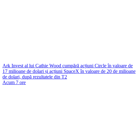
Ark Invest al lui Cathie Wood cumpără acțiuni Circle în valoare de
17 milioane de dolari și acțiuni SpaceX în valoare de 20 de milioane
de dolari, după rezultatele din T2
Acum 7 ore