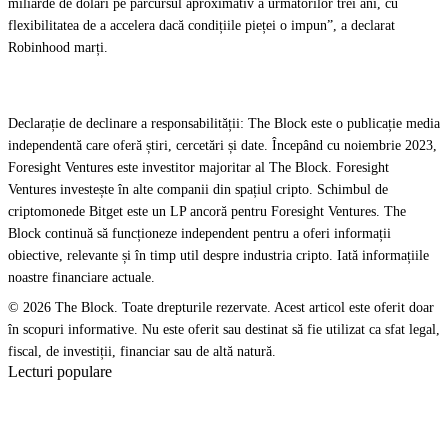
miliarde de dolari pe parcursul aproximativ a următorilor trei ani, cu
flexibilitatea de a accelera dacă condițiile pieței o impun”, a declarat
Robinhood marți.
Declarație de declinare a responsabilității: The Block este o publicație media
independentă care oferă știri, cercetări și date. Începând cu noiembrie 2023,
Foresight Ventures este investitor majoritar al The Block. Foresight
Ventures investește în alte companii din spațiul cripto. Schimbul de
criptomonede Bitget este un LP ancoră pentru Foresight Ventures. The
Block continuă să funcționeze independent pentru a oferi informații
obiective, relevante și în timp util despre industria cripto. Iată informațiile
noastre financiare actuale.
© 2026 The Block. Toate drepturile rezervate. Acest articol este oferit doar
în scopuri informative. Nu este oferit sau destinat să fie utilizat ca sfat legal,
fiscal, de investiții, financiar sau de altă natură.
Lecturi populare