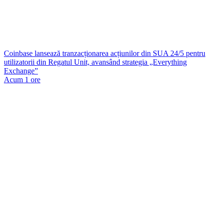
Coinbase lansează tranzacționarea acțiunilor din SUA 24/5 pentru
utilizatorii din Regatul Unit, avansând strategia „Everything
Exchange”
Acum 1 ore