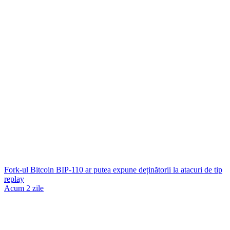
Fork-ul Bitcoin BIP-110 ar putea expune deținătorii la atacuri de tip
replay
Acum 2 zile