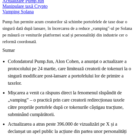
Actualizare Pump.fun
Manipulare taxă Crypto
Vamping Solana
Pump.fun permite acum creatorilor să schimbe portofelele de taxe doar o
singură dată după lansare, în încercarea de a reduce „vamping”-ul pe Solana
pe măsură ce veniturile platformei scad și personalități din industrie cer o
reformă coordonată.
Sumar
Cofondatorul Pump.fun, Alon Cohen, a anunțat o actualizare a
protocolului pe 24 martie, care limitează creatorii de tokenuri la o
singură modificare post-lansare a portofelului lor de primire a
taxelor.
Mișcarea a venit ca răspuns direct la fenomenul răspândit de
„vamping” – o practică prin care creatorii redirecționau taxele
către propriile portofele după ce tokenurile câștigau tracțiune,
subminând cumpărătorii.
Actualizarea a atras peste 396.000 de vizualizări pe X și a
declanșat un apel public la acțiune din partea unor personalități