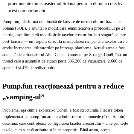
proeminente din ecosistemul Solana pentru a elimina colectiv
acest comportament.
Pump.fun, platforma dominantă de lansare de memecoin-uri bazate pe
Solana (SOL), a anunțat o modificare semnificativă a protocolului pe 24
martie, care limitează modificările taxelor creatorilor la o singură editare
post-lansare — un răspuns direct la manipularea rampantă a taxelor care a
erodat încrederea utilizatorilor pe întreaga platformă. Actualizarea a fost
anunțată de cofondatorul Alon Cohen, cunoscut pe X ca @a1lon9, într-un
thread care a acumulat de atunci peste 396.200 de vizualizări, 2.600 de
aprecieri și 479 de redistribuiri.
Pump.fun reacționează pentru a reduce
„vamping-ul”
Problema, așa cum a explicat-o Cohen, a fost structurală. Fiecare token
implementat pe pump.fun are un administrator de monede (Coin Admin)
desemnat care controlează configurarea taxelor creatorului – cine primește
taxele, cum sunt distribuite și în ce proporții. Până acum, acești