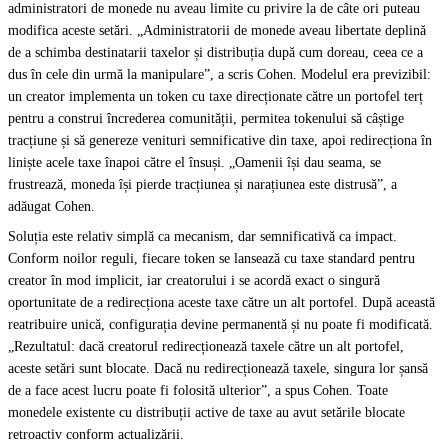
administratori de monede nu aveau limite cu privire la de câte ori puteau
modifica aceste setări. „Administratorii de monede aveau libertate deplină
de a schimba destinatarii taxelor și distribuția după cum doreau, ceea ce a
dus în cele din urmă la manipulare”, a scris Cohen. Modelul era previzibil:
un creator implementa un token cu taxe direcționate către un portofel terț
pentru a construi încrederea comunității, permitea tokenului să câștige
tracțiune și să genereze venituri semnificative din taxe, apoi redirecționa în
liniște acele taxe înapoi către el însuși. „Oamenii își dau seama, se
frustrează, moneda își pierde tracțiunea și narațiunea este distrusă”, a
adăugat Cohen.
Soluția este relativ simplă ca mecanism, dar semnificativă ca impact.
Conform noilor reguli, fiecare token se lansează cu taxe standard pentru
creator în mod implicit, iar creatorului i se acordă exact o singură
oportunitate de a redirecționa aceste taxe către un alt portofel. După această
reatribuire unică, configurația devine permanentă și nu poate fi modificată.
„Rezultatul: dacă creatorul redirecționează taxele către un alt portofel,
aceste setări sunt blocate. Dacă nu redirecționează taxele, singura lor șansă
de a face acest lucru poate fi folosită ulterior”, a spus Cohen. Toate
monedele existente cu distribuții active de taxe au avut setările blocate
retroactiv conform actualizării.