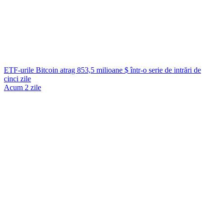
ETF-urile Bitcoin atrag 853,5 milioane $ într-o serie de intrări de
cinci zile
Acum 2 zile