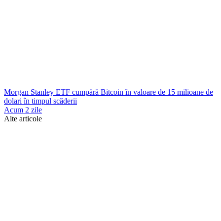
Morgan Stanley ETF cumpără Bitcoin în valoare de 15 milioane de
dolari în timpul scăderii
Acum 2 zile
Alte articole