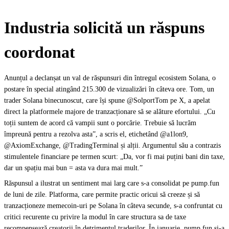
Industria solicită un răspuns
coordonat
Anunțul a declanșat un val de răspunsuri din întregul ecosistem Solana, o
postare în special atingând 215.300 de vizualizări în câteva ore. Tom, un
trader Solana binecunoscut, care își spune @SolportTom pe X, a apelat
direct la platformele majore de tranzacționare să se alăture efortului. „Cu
toții suntem de acord că vampii sunt o porcărie. Trebuie să lucrăm
împreună pentru a rezolva asta”, a scris el, etichetând @a1lon9,
@AxiomExchange, @TradingTerminal și alții. Argumentul său a contrazis
stimulentele financiare pe termen scurt: „Da, vor fi mai puțini bani din taxe,
dar un spațiu mai bun = asta va dura mai mult.”
Răspunsul a ilustrat un sentiment mai larg care s-a consolidat pe pump.fun
de luni de zile. Platforma, care permite practic oricui să creeze și să
tranzacționeze memecoin-uri pe Solana în câteva secunde, s-a confruntat cu
critici recurente cu privire la modul în care structura sa de taxe
recompensează creatorii în detrimentul traderilor. În ianuarie, pump.fun și-a