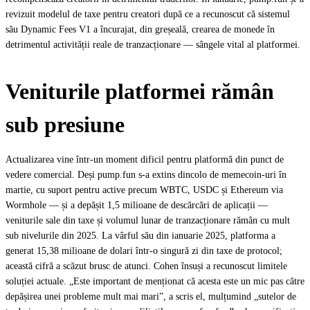
revizuit modelul de taxe pentru creatori după ce a recunoscut că sistemul
său Dynamic Fees V1 a încurajat, din greșeală, crearea de monede în
detrimentul activității reale de tranzacționare — sângele vital al platformei.
Veniturile platformei rămân
sub presiune
Actualizarea vine într-un moment dificil pentru platformă din punct de
vedere comercial. Deși pump.fun s-a extins dincolo de memecoin-uri în
martie, cu suport pentru active precum WBTC, USDC și Ethereum via
Wormhole — și a depășit 1,5 milioane de descărcări de aplicații —
veniturile sale din taxe și volumul lunar de tranzacționare rămân cu mult
sub nivelurile din 2025. La vârful său din ianuarie 2025, platforma a
generat 15,38 milioane de dolari într-o singură zi din taxe de protocol;
această cifră a scăzut brusc de atunci. Cohen însuși a recunoscut limitele
soluției actuale. „Este important de menționat că acesta este un mic pas către
depășirea unei probleme mult mai mari”, a scris el, mulțumind „sutelor de