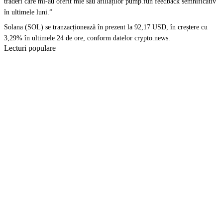
traderi care mi-au oferit mie sau afiliaților pump.fun feedback semnificativ
în ultimele luni.”
Solana (SOL) se tranzacționează în prezent la 92,17 USD, în creștere cu
3,29% în ultimele 24 de ore, conform datelor crypto.news.
Lecturi populare