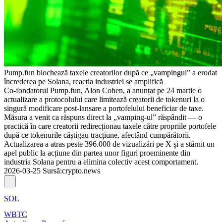
Pump.fun blochează taxele creatorilor după ce „vampingul” a erodat
încrederea pe Solana, reacția industriei se amplifică
Co-fondatorul Pump.fun, Alon Cohen, a anunțat pe 24 martie o
actualizare a protocolului care limitează creatorii de tokenuri la o
singură modificare post-lansare a portofelului beneficiar de taxe.
Măsura a venit ca răspuns direct la „vamping-ul” răspândit — o
practică în care creatorii redirecționau taxele către propriile portofele
după ce tokenurile câștigau tracțiune, afectând cumpărătorii.
Actualizarea a atras peste 396.000 de vizualizări pe X și a stârnit un
apel public la acțiune din partea unor figuri proeminente din
industria Solana pentru a elimina colectiv acest comportament.
2026-03-25
Sursă
:
crypto.news
SOL
WBTC