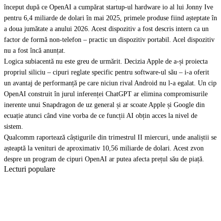
început după ce OpenAI a cumpărat startup-ul hardware io al lui Jonny Ive
pentru 6,4 miliarde de dolari în mai 2025, primele produse fiind așteptate în
a doua jumătate a anului 2026. Acest dispozitiv a fost descris intern ca un
factor de formă non-telefon – practic un dispozitiv portabil. Acel dispozitiv
nu a fost încă anunțat.
Logica subiacentă nu este greu de urmărit. Decizia Apple de a-și proiecta
propriul siliciu – cipuri reglate specific pentru software-ul său – i-a oferit
un avantaj de performanță pe care niciun rival Android nu l-a egalat. Un cip
OpenAI construit în jurul inferenței ChatGPT ar elimina compromisurile
inerente unui Snapdragon de uz general și ar scoate Apple și Google din
ecuație atunci când vine vorba de ce funcții AI obțin acces la nivel de
sistem.
Qualcomm raportează câștigurile din trimestrul II miercuri, unde analiștii se
așteaptă la venituri de aproximativ 10,56 miliarde de dolari. Acest zvon
despre un program de cipuri OpenAI ar putea afecta prețul său de piață.
Lecturi populare