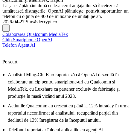
Qualcomm și MediaTek: Raport
La șase săptămâni după ce le-a cerut angajaților să înceteze să
urmărească distragerile, OpenAI plănuiește, potrivit raporturilor, un
telefon cu o țintă de 400 de milioane de unități pe an.
2026-04-27
Sursă
:
decrypt.co
Colaborarea Qualcomm MediaTek
Chip Smartphone OpenAI
Telefon Agent AI
Pe scurt
Analistul Ming-Chi Kuo raportează că OpenAI dezvoltă în
colaborare un cip pentru smartphone-uri cu Qualcomm și
MediaTek, cu Luxshare ca partener exclusiv de fabricație și
producție în masă vizând anul 2028.
Acțiunile Qualcomm au crescut cu până la 12% intraday în urma
raportului neconfirmat al analistului, recuperând parțial din
declinul de 13% înregistrat de la începutul anului.
Telefonul raportat ar înlocui aplicațiile cu agenți AI.