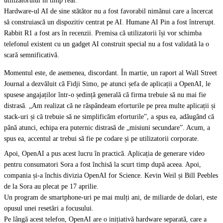
utilizatorului în timp real.
Hardware-ul AI de sine stătător nu a fost favorabil nimănui care a încercat
să construiască un dispozitiv centrat pe AI. Humane AI Pin a fost întrerupt.
Rabbit R1 a fost ars în recenzii. Premisa că utilizatorii își vor schimba
telefonul existent cu un gadget AI construit special nu a fost validată la o
scară semnificativă.
Momentul este, de asemenea, discordant. În martie, un raport al Wall Street
Journal a dezvăluit că Fidji Simo, pe atunci șefa de aplicații a OpenAI, le
spusese angajaților într-o ședință generală că firma trebuie să nu mai fie
distrasă. „Am realizat că ne răspândeam eforturile pe prea multe aplicații și
stack-uri și că trebuie să ne simplificăm eforturile”, a spus ea, adăugând că
până atunci, echipa era puternic distrasă de „misiuni secundare”. Acum, a
spus ea, accentul ar trebui să fie pe codare și pe utilizatorii corporate.
Apoi, OpenAI a pus acest lucru în practică. Aplicația de generare video
pentru consumatori Sora a fost închisă la scurt timp după aceea. Apoi,
compania și-a închis divizia OpenAI for Science. Kevin Weil și Bill Peebles
de la Sora au plecat pe 17 aprilie.
Un program de smartphone-uri pe mai mulți ani, de miliarde de dolari, este
opusul unei resetări a focusului.
Pe lângă acest telefon, OpenAI are o inițiativă hardware separată, care a