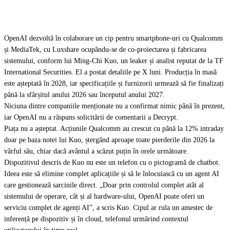
OpenAI dezvoltă în colaborare un cip pentru smartphone-uri cu Qualcomm
și MediaTek, cu Luxshare ocupându-se de co-proiectarea și fabricarea
sistemului, conform lui Ming-Chi Kuo, un leaker și analist reputat de la TF
International Securities. El a postat detaliile pe X luni. Producția în masă
este așteptată în 2028, iar specificațiile și furnizorii urmează să fie finalizați
până la sfârșitul anului 2026 sau începutul anului 2027.
Niciuna dintre companiile menționate nu a confirmat nimic până în prezent,
iar OpenAI nu a răspuns solicitării de comentarii a Decrypt.
Piața nu a așteptat. Acțiunile Qualcomm au crescut cu până la 12% intraday
doar pe baza notei lui Kuo, ștergând aproape toate pierderile din 2026 la
vârful său, chiar dacă avântul a scăzut puțin în orele următoare.
Dispozitivul descris de Kuo nu este un telefon cu o pictogramă de chatbot.
Ideea este să elimine complet aplicațiile și să le înlocuiască cu un agent AI
care gestionează sarcinile direct. „Doar prin controlul complet atât al
sistemului de operare, cât și al hardware-ului, OpenAI poate oferi un
serviciu complet de agenți AI”, a scris Kuo. Cipul ar rula un amestec de
inferență pe dispozitiv și în cloud, telefonul urmărind contextul