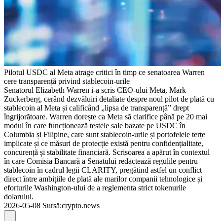
Pilotul USDC al Meta atrage critici în timp ce senatoarea Warren
cere transparență privind stablecoin-urile
Senatorul Elizabeth Warren i-a scris CEO-ului Meta, Mark
Zuckerberg, cerând dezvăluiri detaliate despre noul pilot de plată cu
stablecoin al Meta și calificând „lipsa de transparență” drept
îngrijorătoare. Warren dorește ca Meta să clarifice până pe 20 mai
modul în care funcționează testele sale bazate pe USDC în
Columbia și Filipine, care sunt stablecoin-urile și portofelele terțe
implicate și ce măsuri de protecție există pentru confidențialitate,
concurență și stabilitate financiară. Scrisoarea a apărut în contextul
în care Comisia Bancară a Senatului redactează regulile pentru
stablecoin în cadrul legii CLARITY, pregătind astfel un conflict
direct între ambițiile de plată ale marilor companii tehnologice și
eforturile Washington-ului de a reglementa strict tokenurile
dolarului.
2026-05-08
Sursă
:
crypto.news