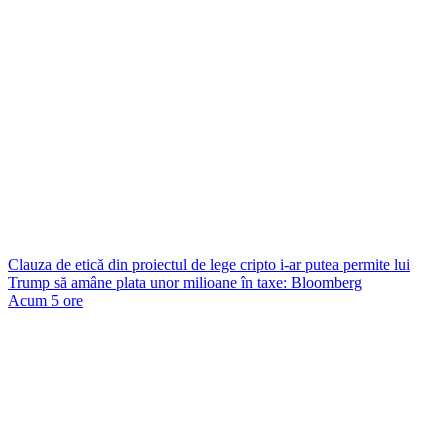
Clauza de etică din proiectul de lege cripto i-ar putea permite lui
Trump să amâne plata unor milioane în taxe: Bloomberg
Acum 5 ore