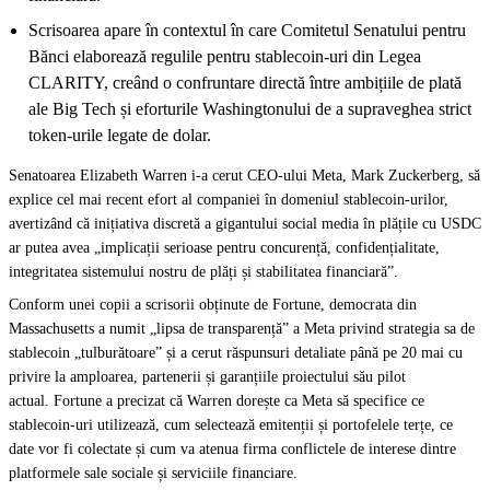
Scrisoarea apare în contextul în care Comitetul Senatului pentru
Bănci elaborează regulile pentru stablecoin-uri din Legea
CLARITY, creând o confruntare directă între ambițiile de plată
ale Big Tech și eforturile Washingtonului de a supraveghea strict
token-urile legate de dolar.
Senatoarea Elizabeth Warren i-a cerut CEO-ului Meta, Mark Zuckerberg, să
explice cel mai recent efort al companiei în domeniul stablecoin-urilor,
avertizând că inițiativa discretă a gigantului social media în plățile cu USDC
ar putea avea „implicații serioase pentru concurență, confidențialitate,
integritatea sistemului nostru de plăți și stabilitatea financiară”.
Conform unei copii a scrisorii obținute de Fortune, democrata din
Massachusetts a numit „lipsa de transparență” a Meta privind strategia sa de
stablecoin „tulburătoare” și a cerut răspunsuri detaliate până pe 20 mai cu
privire la amploarea, partenerii și garanțiile proiectului său pilot
actual. Fortune a precizat că Warren dorește ca Meta să specifice ce
stablecoin-uri utilizează, cum selectează emitenții și portofelele terțe, ce
date vor fi colectate și cum va atenua firma conflictele de interese dintre
platformele sale sociale și serviciile financiare.