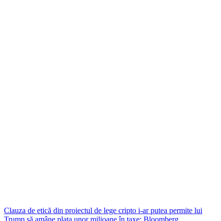
Clauza de etică din proiectul de lege cripto i-ar putea permite lui
Trump să amâne plata unor milioane în taxe: Bloomberg