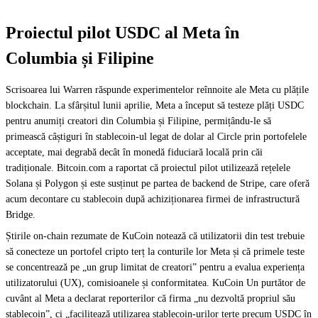
Proiectul pilot USDC al Meta în
Columbia și Filipine
Scrisoarea lui Warren răspunde experimentelor reînnoite ale Meta cu plățile
blockchain. La sfârșitul lunii aprilie, Meta a început să testeze plăți USDC
pentru anumiți creatori din Columbia și Filipine, permițându-le să
primească câștiguri în stablecoin-ul legat de dolar al Circle prin portofelele
acceptate, mai degrabă decât în monedă fiduciară locală prin căi
tradiționale. Bitcoin.com a raportat că proiectul pilot utilizează rețelele
Solana și Polygon și este susținut pe partea de backend de Stripe, care oferă
acum decontare cu stablecoin după achiziționarea firmei de infrastructură
Bridge.
Știrile on-chain rezumate de KuCoin notează că utilizatorii din test trebuie
să conecteze un portofel cripto terț la conturile lor Meta și că primele teste
se concentrează pe „un grup limitat de creatori” pentru a evalua experiența
utilizatorului (UX), comisioanele și conformitatea. KuCoin Un purtător de
cuvânt al Meta a declarat reporterilor că firma „nu dezvoltă propriul său
stablecoin”, ci „facilitează utilizarea stablecoin-urilor terțe precum USDC în