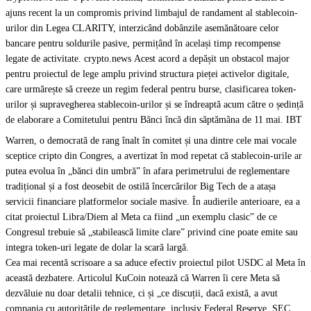
ajuns recent la un compromis privind limbajul de randament al stablecoin-
urilor din Legea CLARITY, interzicând dobânzile asemănătoare celor
bancare pentru soldurile pasive, permițând în același timp recompense
legate de activitate. crypto.news Acest acord a depășit un obstacol major
pentru proiectul de lege amplu privind structura pieței activelor digitale,
care urmărește să creeze un regim federal pentru burse, clasificarea token-
urilor și supravegherea stablecoin-urilor și se îndreaptă acum către o ședință
de elaborare a Comitetului pentru Bănci încă din săptămâna de 11 mai. IBT
Warren, o democrată de rang înalt în comitet și una dintre cele mai vocale
sceptice cripto din Congres, a avertizat în mod repetat că stablecoin-urile ar
putea evolua în „bănci din umbră” în afara perimetrului de reglementare
tradițional și a fost deosebit de ostilă încercărilor Big Tech de a atașa
servicii financiare platformelor sociale masive. În audierile anterioare, ea a
citat proiectul Libra/Diem al Meta ca fiind „un exemplu clasic” de ce
Congresul trebuie să „stabilească limite clare” privind cine poate emite sau
integra token-uri legate de dolar la scară largă.
Cea mai recentă scrisoare a sa aduce efectiv proiectul pilot USDC al Meta în
această dezbatere. Articolul KuCoin notează că Warren îi cere Meta să
dezvăluie nu doar detalii tehnice, ci și „ce discuții, dacă există, a avut
compania cu autoritățile de reglementare, inclusiv Federal Reserve, SEC,