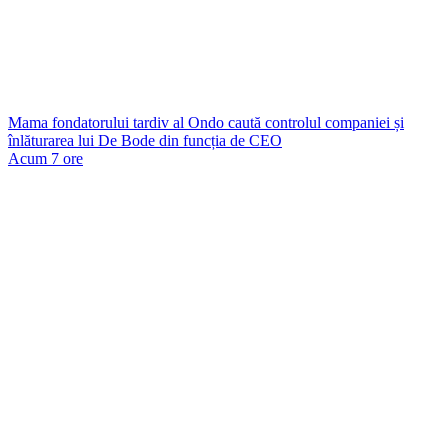
Mama fondatorului tardiv al Ondo caută controlul companiei și
înlăturarea lui De Bode din funcția de CEO
Acum 7 ore