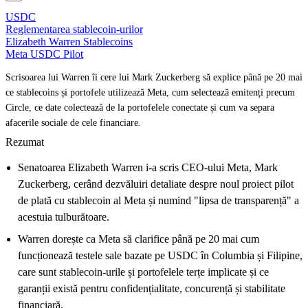
USDC
Reglementarea stablecoin-urilor
Elizabeth Warren Stablecoins
Meta USDC Pilot
Scrisoarea lui Warren îi cere lui Mark Zuckerberg să explice până pe 20 mai
ce stablecoins și portofele utilizează Meta, cum selectează emitenți precum
Circle, ce date colectează de la portofelele conectate și cum va separa
afacerile sociale de cele financiare.
Rezumat
Senatoarea Elizabeth Warren i-a scris CEO-ului Meta, Mark
Zuckerberg, cerând dezvăluiri detaliate despre noul proiect pilot
de plată cu stablecoin al Meta și numind "lipsa de transparență" a
acestuia tulburătoare.
Warren dorește ca Meta să clarifice până pe 20 mai cum
funcționează testele sale bazate pe USDC în Columbia și Filipine,
care sunt stablecoin-urile și portofelele terțe implicate și ce
garanții există pentru confidențialitate, concurență și stabilitate
financiară.