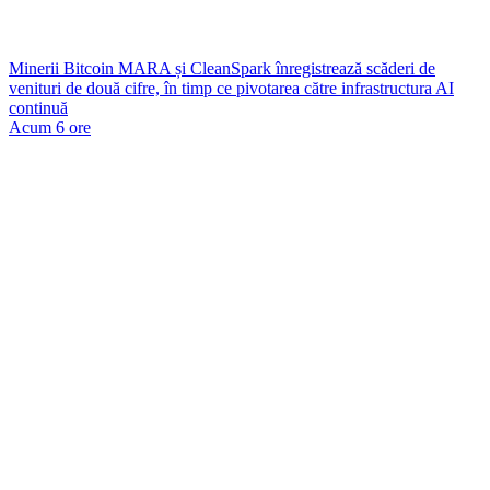
Minerii Bitcoin MARA și CleanSpark înregistrează scăderi de
venituri de două cifre, în timp ce pivotarea către infrastructura AI
continuă
Acum 6 ore