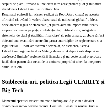
scopuri de plată”, trasând o linie clară între acest proiect pilot și inițiativa
abandonată Libra/Diem. KuCoinRootData
Rezumatul scrisorii lui Warren realizat de RootData o citează pe aceasta
afirmând că, având în vedere „baza vastă de utilizatori globali” a Meta,
orice afacere legată de stablecoin „ar putea avea un impact semnificativ
asupra concurenței pe piață, confidențialității utilizatorilor, integrității
sistemelor de plată și stabilității financiare” și, prin urmare, „trebuie să facă
obiectul unei examinări atente din partea autorităților de reglementare și a
legiuitorilor”. RootData Warren a semnalat, de asemenea, istoria
Libra/Diem, argumentând că Meta „a demonstrat deja că este dispusă să
depășească limitele” reglementării financiare și nu poate primi o aprobare
facilă doar pentru că a trecut de la emiterea propriului token la integrarea
altuia. KuCoin
Stablecoin-uri, politica Legii CLARITY și
Big Tech
Momentul apariției scrisorii nu este o întâmplare. Așa cum a detaliat
crypto.news într-o poveste recentă, Comitetul Senatului pentru Bănci a