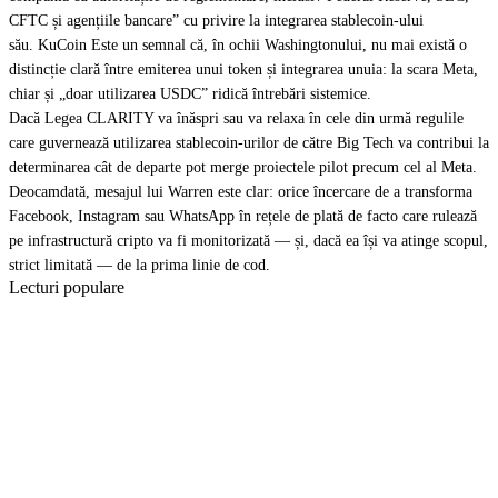
CFTC și agențiile bancare” cu privire la integrarea stablecoin-ului
său. KuCoin Este un semnal că, în ochii Washingtonului, nu mai există o
distincție clară între emiterea unui token și integrarea unuia: la scara Meta,
chiar și „doar utilizarea USDC” ridică întrebări sistemice.
Dacă Legea CLARITY va înăspri sau va relaxa în cele din urmă regulile
care guvernează utilizarea stablecoin-urilor de către Big Tech va contribui la
determinarea cât de departe pot merge proiectele pilot precum cel al Meta.
Deocamdată, mesajul lui Warren este clar: orice încercare de a transforma
Facebook, Instagram sau WhatsApp în rețele de plată de facto care rulează
pe infrastructură cripto va fi monitorizată — și, dacă ea își va atinge scopul,
strict limitată — de la prima linie de cod.
Lecturi populare