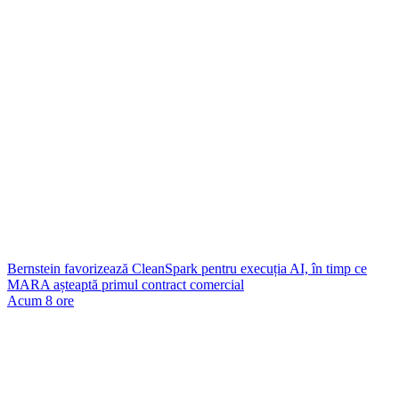
Bernstein favorizează CleanSpark pentru execuția AI, în timp ce
MARA așteaptă primul contract comercial
Acum 8 ore