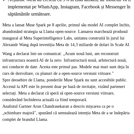
implementat pe WhatsApp, Instagram, Facebook și Messenger în
săptămânile următoare.
Meta a lansat Muse Spark pe 8 aprilie, primul său model AI complet închis,
abandonând strategia sa Llama open-source. Lansarea marchează produsul
inaugural al Meta Superintelligence Labs, unitatea construită în jurul lui
Alexandr Wang după investiția Meta de 14,3 miliarde de dolari în Scale AI.
Wang a declarat într-un comunicat: „Acum nouă luni, am reconstruit
infrastructura noastră AI de la zero. Infrastructură nouă, arhitectură nouă,
noi conducte de date. Acesta este primul pas. Modele mai mari sunt deja în
curs de dezvoltare, cu planuri de a open-source versiuni viitoare.”
Spre deosebire de Llama, ponderile Muse Spark nu sunt accesibile public.
Accesul la API este în prezent doar pe bază de invitație, vizând parteneri
selectați. Meta a declarat că speră să open-source versiuni viitoare,
considerând închiderea actuală ca fiind temporară.
Analistul Gartner Arun Chandrasekaran a descris mișcarea ca pe o
„schimbare majoră”, spunând că semnalează intenția Meta de a se îndepărta
complet de brandul Llama.