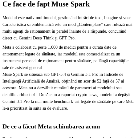
Ce face de fapt Muse Spark
Modelul este nativ multimodal, gestionând intrări de text, imagine și voce.
Caracteristica sa emblematică este un mod „Contemplare” care rulează mai
mulți agenți de raționament în paralel înainte de a răspunde, concurând
direct cu Gemini Deep Think și GPT Pro.
Meta a colaborat cu peste 1.000 de medici pentru a curata date de
antrenament legate de sănătate, iar modelul este comercializat ca un
instrument personal de raționament pentru sănătate, pe lângă capacitățile
sale de asistent general.
Muse Spark se situează sub GPT-5.4 și Gemini 3.1 Pro în Indicele de
Inteligență Artificială de Analiză, obținând un scor de 52 față de 57 al
acestora. Meta nu a dezvăluit numărul de parametri ai modelului sau
detaliile arhitecturii. După cum a raportat crypto.news, modelul a depășit
Gemini 3.1 Pro la mai multe benchmark-uri legate de sănătate pe care Meta
le-a prioritizat în suita sa de evaluare.
De ce a făcut Meta schimbarea acum