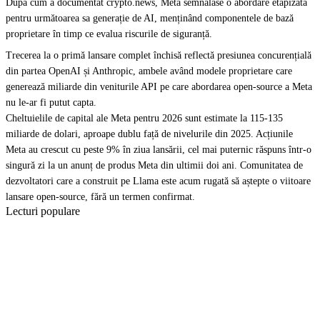
După cum a documentat crypto.news, Meta semnalase o abordare etapizată
pentru următoarea sa generație de AI, menținând componentele de bază
proprietare în timp ce evalua riscurile de siguranță.
Trecerea la o primă lansare complet închisă reflectă presiunea concurențială
din partea OpenAI și Anthropic, ambele având modele proprietare care
generează miliarde din veniturile API pe care abordarea open-source a Meta
nu le-ar fi putut capta.
Cheltuielile de capital ale Meta pentru 2026 sunt estimate la 115-135
miliarde de dolari, aproape dublu față de nivelurile din 2025. Acțiunile
Meta au crescut cu peste 9% în ziua lansării, cel mai puternic răspuns într-o
singură zi la un anunț de produs Meta din ultimii doi ani. Comunitatea de
dezvoltatori care a construit pe Llama este acum rugată să aștepte o viitoare
lansare open-source, fără un termen confirmat.
Lecturi populare