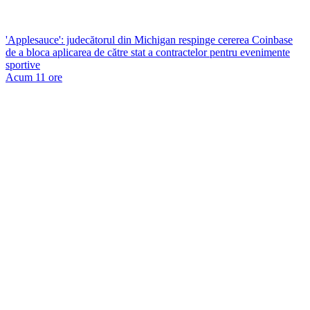
'Applesauce': judecătorul din Michigan respinge cererea Coinbase
de a bloca aplicarea de către stat a contractelor pentru evenimente
sportive
Acum 11 ore