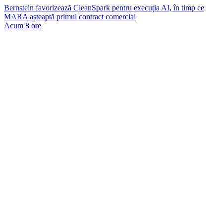
Bernstein favorizează CleanSpark pentru execuția AI, în timp ce
MARA așteaptă primul contract comercial
Acum 8 ore