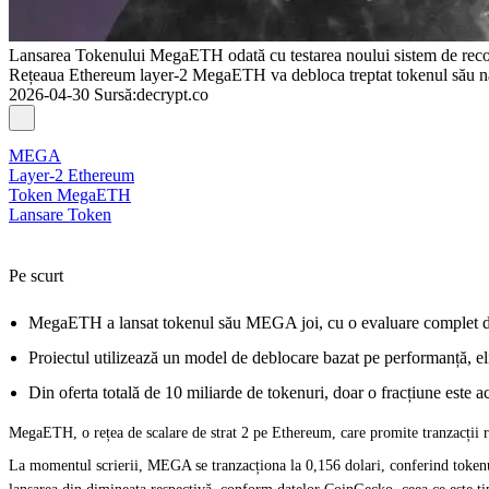
Lansarea Tokenului MegaETH odată cu testarea noului sistem de reco
Rețeaua Ethereum layer-2 MegaETH va debloca treptat tokenul său nati
2026-04-30
Sursă
:
decrypt.co
MEGA
Layer-2 Ethereum
Token MegaETH
Lansare Token
Pe scurt
MegaETH a lansat tokenul său MEGA joi, cu o evaluare complet dilu
Proiectul utilizează un model de deblocare bazat pe performanță, el
Din oferta totală de 10 miliarde de tokenuri, doar o fracțiune este 
MegaETH, o rețea de scalare de strat 2 pe Ethereum, care promite tranzacții rap
La momentul scrierii, MEGA se tranzacționa la 0,156 dolari, conferind tokenul