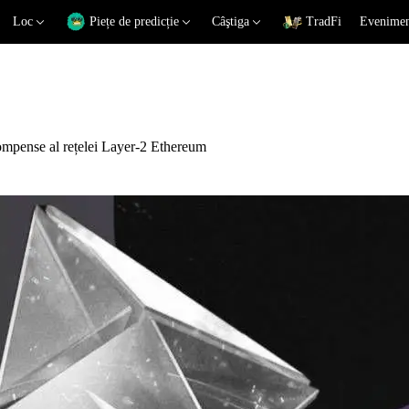
Loc
Piețe de predicție
Câştiga
TradFi
Eveniment
mpense al rețelei Layer-2 Ethereum