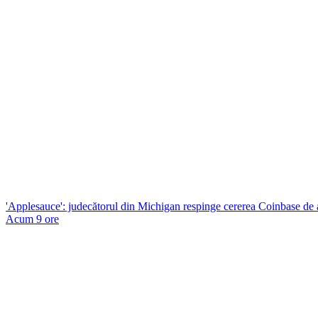
'Applesauce': judecătorul din Michigan respinge cererea Coinbase de a 
Acum 9 ore