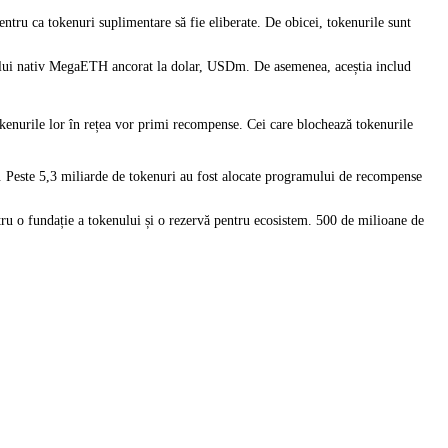
entru ca tokenuri suplimentare să fie eliberate. De obicei, tokenurile sunt
inului nativ MegaETH ancorat la dolar, USDm. De asemenea, aceștia includ
okenurile lor în rețea vor primi recompense. Cei care blochează tokenurile
te. Peste 5,3 miliarde de tokenuri au fost alocate programului de recompense
ntru o fundație a tokenului și o rezervă pentru ecosistem. 500 de milioane de