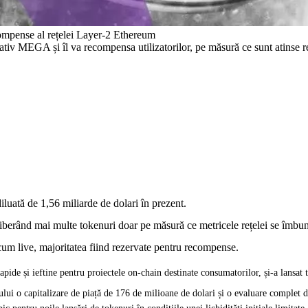
mpense al rețelei Layer-2 Ethereum
v MEGA și îl va recompensa utilizatorilor, pe măsură ce sunt atinse re
ată de 1,56 miliarde de dolari în prezent.
iberând mai multe tokenuri doar pe măsură ce metricele rețelei se îmbun
acum live, majoritatea fiind rezervate pentru recompense.
ide și ieftine pentru proiectele on-chain destinate consumatorilor, și-a lansat t
ui o capitalizare de piață de 176 de milioane de dolari și o evaluare complet 