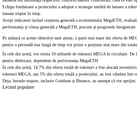
lansarea din dimineața respectivă, conform datelor CoinGecko, ceea ce este tipic
Echipa fondatoare a proiectului a adoptat o strategie inedită de lansare a token
lansate treptat în timp.
Acești
indicatori
includ creșterea generală a ecosistemului MegaETH, evaluată 
performanța și viteza generală a MegaETH, precum și progresele înregistrate în
Pe măsură ce aceste obiective sunt atinse, o parte mai mare din oferta de MEG
pentru o perioadă mai lungă de timp vor primi o porțiune mai mare din totalu
În cele din urmă, vor exista 10 miliarde de tokenuri MEGA în circulație. De la
pentru deblocare, dependent de performanța MegaETH.
În cele din urmă, 14,7% din oferta totală de tokenuri a fost alocată investitor
tokenuri MEGA, sau 5% din oferta totală a proiectului, au fost vândute într-o
Deja, bursele majore, inclusiv
Coinbase
și
Binance
, au anunțat că vor sprijini
Lecturi populare