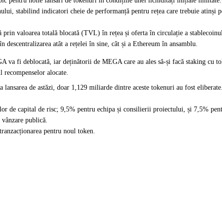
 pentru noile lansări de tokenuri în condițiile unei lichidități inițiale limitate.
ului, stabilind indicatori cheie de performanță pentru rețea care trebuie atinși p
prin valoarea totală blocată (TVL) în rețea și oferta în circulație a stableco
 descentralizarea atât a rețelei în sine, cât și a Ethereum în ansamblu.
A va fi deblocată, iar deținătorii de MEGA care au ales să-și facă staking cu t
l recompenselor alocate.
 lansarea de astăzi, doar 1,129 miliarde dintre aceste tokenuri au fost elibera
ilor de capital de risc; 9,5% pentru echipa și consilierii proiectului, și 7,5% pe
 vânzare publică.
 tranzacționarea pentru noul token.